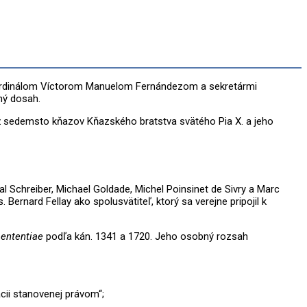
né kardinálom Víctorom Manuelom Fernándezom a sekretármi
ný dosah.
ež sedemsto kňazov Kňazského bratstva svätého Pia X. a jeho
al Schreiber, Michael Goldade, Michel Poinsinet de Sivry a Marc
Bernard Fellay ako spolusvätiteľ, ktorý sa verejne pripojil k
sententiae
podľa kán. 1341 a 1720. Jeho osobný rozsah
cii stanovenej právom“;
 Dikastérium vyhlasuje za platnú a „osvojuje si ju“, považujú za