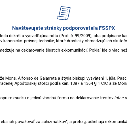
Navštevujete stránky podporovateľa FSSPX
ry, teda dekrét a vysvetľujúca nóta (Prot. č. 99/2009), oba podpísa
anonicko-právnej technike, ktoré drasticky obmedzujú ich skutoč
medzuje na deklarovanie šiestich exkomunikácií. Pokiaľ ide o viac n
že Mons. Alfonso de Galarreta a štyria biskupi vysvätení 1. júla, Pasc
adenej Apoštolskej stolici podľa kán. 1387 a 1364 § 1 CIC a že Mons. 
 popri rozsudku o jedinú vhodnú formu na deklarovanie trestov
latae 
reba ich považovať za schizmatikov“, a preto „podliehajú exkomuniká
pežskej rady pre výklad legislatívnych textov z 24. augusta 1996, ktorú