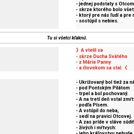
- jednej podstaty s Otcom
- skrze ktorého bolo vše
- ktorý pre nás ľudí a pre
- sostúpil s nebies.
Tu si všetci kľaknú.
》A vtelil sa
- skrze Ducha Svätého
- z Márie Panny
- a človekom sa stal.《
- Ukrižovaný bol tiež za n
- pod Pontským Pilátom
- trpel a bol pochovaný.
- A na tretí deň vstal zmŕ
- podľa Písem.
- A vstúpil do neba,
- sedí na pravici Otcovej.
- A zas príde v sláve súdiť
- živých i mŕtvych:
- jeho kráľovstvu nebude