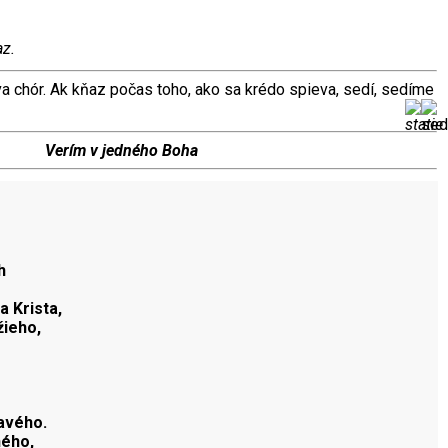
az.
va chór. Ak kňaz počas toho, ako sa krédo spieva, sedí, sedíme
Verím v jedného Boha
h
a Krista,
žieho,
avého.
ného,