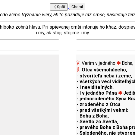
《 Späť
Chorál
édo alebo Vyznanie viery, ak to požaduje ráz omše, nasleduje ter
 hlboko zohnú hlavu.
Pri spievanej omši intonuje ho kňaz, dospie
i my, ak stojí, stojíme i my.
℣.
Verím v jedného
✽
Boha,
℟.
Otca všemohúceho,
- stvoriteľa neba i zeme,
- všetkých vecí viditeľnýc
- i neviditeľných.
- I v jedného Pána
✽
Ježiš
- jednorodeného Syna Bo
- zrodeného z Otca
- pred všetkými vekmi:
- Boha z Boha,
- Svetlo zo Svetla,
- pravého Boha z Boha pr
- Splodeného, nie stvore