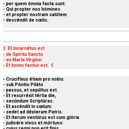
- per quem ómnia facta sunt.
- Qui propter nos hómines
- et propter nostram salútem
- descéndit de cœlis.
》Et incarnátus est
- de Spíritu Sancto
- ex María Vírgine:
- Et homo factus est.
《
- Crucifíxus étiam pro nobis:
- sub Póntio Piláto
- passus, et sepúltus est.
- Et resurréxit tértia die,
- secúndum Scriptúras.
- Et ascéndit in cœlum:
- sedet ad déxteram Patris.
- Et íterum ventúrus est cum glória
- judicáre vivos et mórtuos:
- cujus regni non erit finis.