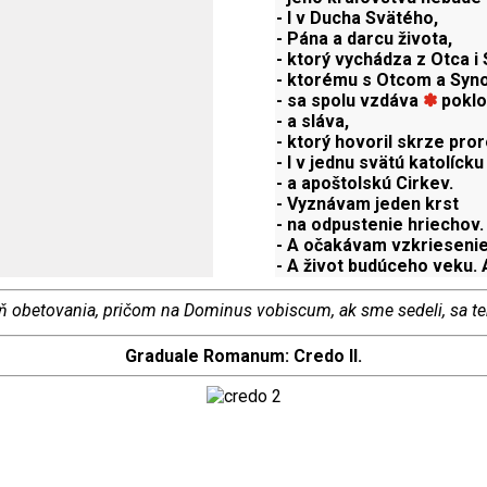
- I v Ducha Svätého,
- Pána a darcu života,
- ktorý vychádza z Otca i 
- ktorému s Otcom a Sy
- sa spolu vzdáva
✽
pokl
- a sláva,
- ktorý hovoril skrze pro
- I v jednu svätú katolícku
- a apoštolskú Cirkev.
- Vyznávam jeden krst
- na odpustenie hriechov.
- A očakávam vzkriesenie
- A život budúceho veku.
ň obetovania, pričom na Dominus vobiscum, ak sme sedeli, sa t
Graduale Romanum:
Credo II.