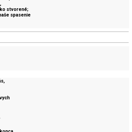
,
tko stvorené;
 naše spasenie
ás,
tvych
 konca.