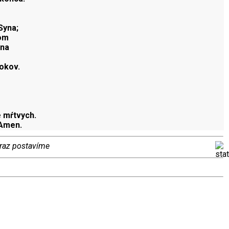
Syna;
nom
ona
rokov.
 mŕtvych.
 Amen.
eraz postavíme