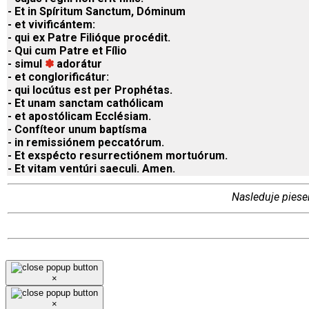
- Et in Spíritum Sanctum, Dóminum
- et vivificántem:
- qui ex Patre Filióque procédit.
- Qui cum Patre et Fílio
- simul
✽
adorátur
- et conglorificátur:
- qui locútus est per Prophétas.
- Et unam sanctam cathólicam
- et apostólicam Ecclésiam.
- Confíteor unum baptísma
- in remissiónem peccatórum.
- Et exspécto resurrectiónem mortuórum.
- Et vitam ventúri saeculi. Amen.
Nasleduje piese
×
×