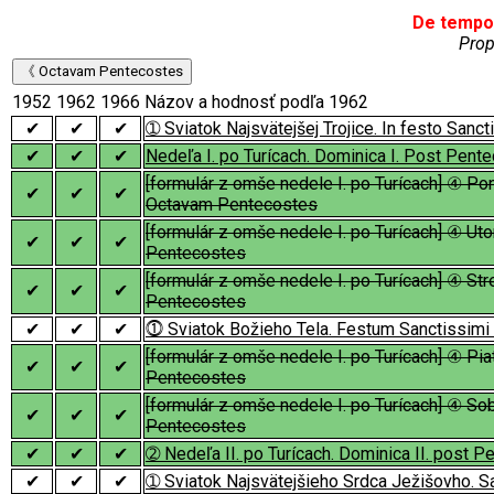
De tempo
Prop
《 Octavam Pentecostes
1952
1962
1966
Názov a hodnosť podľa 1962
✔
✔
✔
➀ Sviatok Najsvätejšej Trojice. In festo Sanct
✔
✔
✔
Nedeľa I. po Turícach. Dominica I. Post Pent
[formulár z omše nedele I. po Turícach] ④ Po
✔
✔
✔
Octavam Pentecostes
[formulár z omše nedele I. po Turícach] ④ Ut
✔
✔
✔
Pentecostes
[formulár z omše nedele I. po Turícach] ④ St
✔
✔
✔
Pentecostes
✔
✔
✔
⓵ Sviatok Božieho Tela. Festum Sanctissimi 
[formulár z omše nedele I. po Turícach] ④ Pi
✔
✔
✔
Pentecostes
[formulár z omše nedele I. po Turícach] ④ S
✔
✔
✔
Pentecostes
✔
✔
✔
➁ Nedeľa II. po Turícach. Dominica II. post 
✔
✔
✔
➀ Sviatok Najsvätejšieho Srdca Ježišovho. Sa