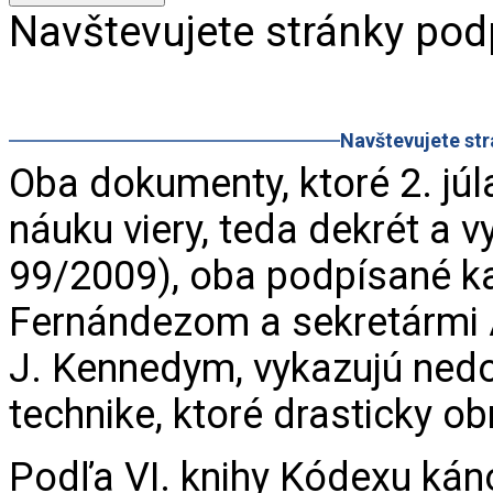
Navštevujete stránky po
Navštevujete st
Oba dokumenty, ktoré 2. júl
náuku viery, teda dekrét a v
99/2009), oba podpísané 
Fernándezom a sekretárm
J. Kennedym, vykazujú nedo
technike, ktoré drasticky 
Podľa VI. knihy Kódexu kán