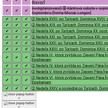
Brevior]
[nedigitalizované] ⓶ Kántrová sobota v sept
✔
✔
✔
Septembris [forma Missæ Longior]
✔
✔
✔
➁ Nedeľa XVIII. po Turícach. Dominica XVIII.
✔
✔
✔
➁ Nedeľa XIX. po Turícach. Dominica XIX. po
✔
✔
✔
➁ Nedeľa XX. po Turícach. Dominica XX. pos
✔
✔
✔
➁ Nedeľa XXI. po Turícach. Dominica XXI. po
✔
✔
✔
➁ Nedeľa XXII. po Turícach. Dominica XXII. 
✔
✔
✔
➁ Nedeľa XXIII. po Turícach. Dominica XXIII.
➁ Nedeľa III., ktorá zvýšila po Zjavení Pána 
✔
✔
✔
Epiphaniam
✔
✔
✔
➁ Nedeľa IV., ktorá zvýšila po Zjavení Pána 
✔
✔
✔
➁ Nedeľa V., ktorá zvýšila po Zjavení Pána [
➁ Nedeľa VI., ktorá zvýšila po Zjavení Pána 
✔
✔
✔
Epiphaniam
✔
✔
✔
➁ Nedeľa XXIV. a posledná po Turícach. Domi
×
×