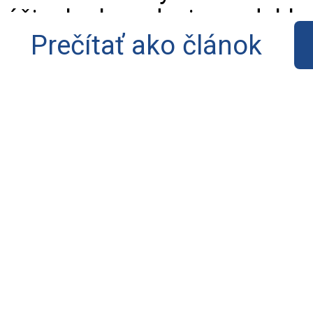
účinok obmedzuje na deklar
Prečítať ako článok
Pokiaľ ide o viac než sede
svätého Pia X. a jeho veria
trestnoprávnu účinnosť.
1. Dva nástroje odlišne
Na jednej strane dekrét vyh
účinkami“, že Mons. Alfonso
vysvätení 1. júla, Pascal Sc
Poinsinet de Sivry a Marc H