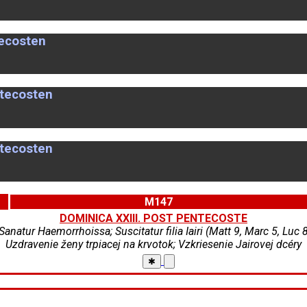
tecosten
ntecosten
ntecosten
M147
DOMINICA XXIII. POST PENTECOSTE
Sanatur Haemorrhoissa; Suscitatur filia Iairi (Matt 9, Marc 5, Luc 8
Uzdravenie ženy trpiacej na krvotok; Vzkriesenie Jairovej dcéry
✱