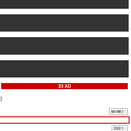
33 AD
)
M148 》
D32 》