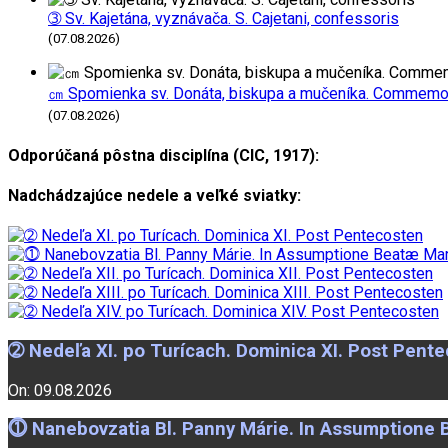
➂ Sv. Kajetána, vyznávača. S. Cajetani, confessoris
(07.08.2026)
㎝ Spomienka sv. Donáta, biskupa a mučeníka. Commemorat
(07.08.2026)
Odporúčaná pôstna disciplína (CIC, 1917):
Nadchádzajúce nedele a veľké sviatky:
➁ Nedeľa XI. po Turícach. Dominica XI. Post Pent
On: 09.08.2026
⓵ Nanebovzatia Bl. Panny Márie. In Assumptione 