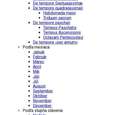
De tempore Septuagesimæ
De tempore quadragesimali
Hebdomada maior
Triduum sacrum
De tempore paschali
Tempus Paschatis
Tempus Ascensionis
Octavam Pentecostes
De tempore «per annum»
Podľa mesiaca
Január
Február
Marec
Apríl
Máj
Jún
Júl
August
September
Október
November
December
Podľa stupňa slávenia