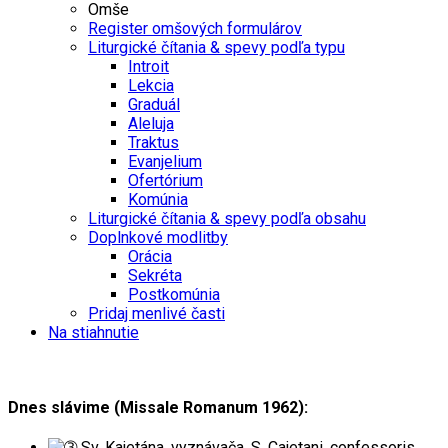
Omše
Register omšových formulárov
Liturgické čítania & spevy podľa typu
Introit
Lekcia
Graduál
Aleluja
Traktus
Evanjelium
Ofertórium
Komúnia
Liturgické čítania & spevy podľa obsahu
Doplnkové modlitby
Orácia
Sekréta
Postkomúnia
Pridaj menlivé časti
Na stiahnutie
Dnes slávime (Missale Romanum 1962):