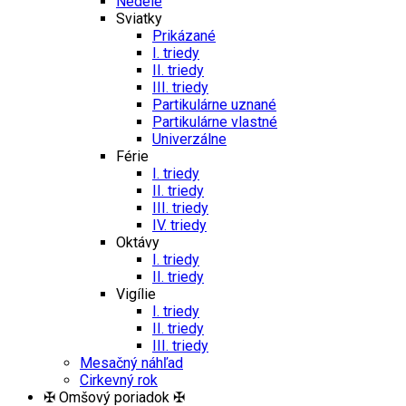
Nedele
Sviatky
Prikázané
I. triedy
II. triedy
III. triedy
Partikulárne uznané
Partikulárne vlastné
Univerzálne
Férie
I. triedy
II. triedy
III. triedy
IV. triedy
Oktávy
I. triedy
II. triedy
Vigílie
I. triedy
II. triedy
III. triedy
Mesačný náhľad
Cirkevný rok
✠ Omšový poriadok ✠