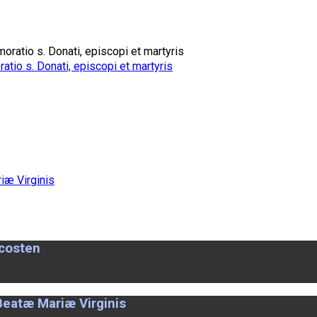
io s. Donati, episcopi et martyris
ecosten
Beatæ Mariæ Virginis