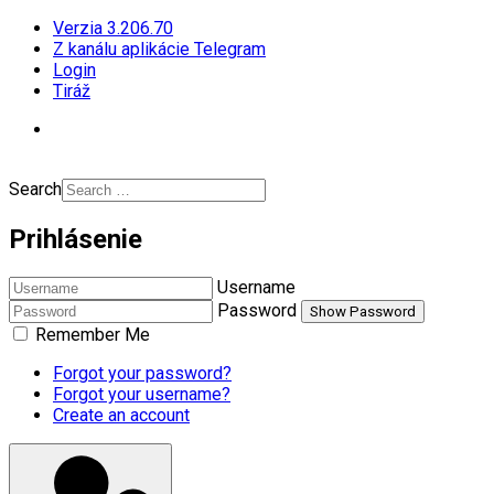
Verzia 3.206.70
Z kanálu aplikácie Telegram
Login
Tiráž
Search
Prihlásenie
Username
Password
Show Password
Remember Me
Forgot your password?
Forgot your username?
Create an account