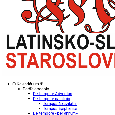
✠ Kalendárium ✠
Podľa obdobia
De tempore Adventus
De tempore natalicio
Tempus Nativitatis
Tempus Epiphaniæ
De tempore «per annum»