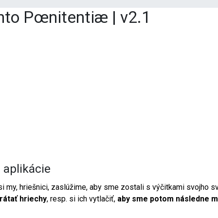
nto Pœnitentiæ | v2.1
 aplikácie
 si my, hriešnici, zaslúžime, aby sme zostali s výčitkami svojho
átať hriechy
, resp. si ich vytlačiť,
aby sme potom následne mal