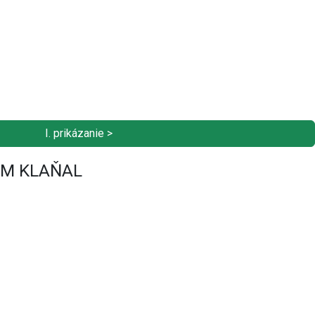
I. prikázanie >
 IM KLAŇAL