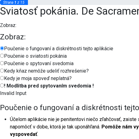
Strana
1
z 15
Sviatosť pokánia. De Sacrame
Zobraz:
Zobraz:
Poučenie o fungovaní a diskrétnosti tejto aplikácie
Poučenie o sviatosti pokánia
Poučenie o spytovaní svedomia
Kedy kňaz nemôže udeliť rozhrešenie?
Kedy je moja spoveď neplatná?
! Modlitba pred spytovaním svedomia !
Invalid Input
Poučenie o fungovaní a diskrétnosti tejto
Účelom aplikácie nie je penitentovi niečo zľahčovať, zaiste
napomôcť v dobe, ktorá je tak uponáhľaná.
Pomôže nám vyr
vyspovedať
.