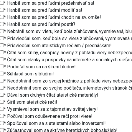
* Hanbil som sa pred ľuďmi prežehnávať sa!
* Hanbil som sa pred ľuďmi modliť sa!
* Hanbil som sa pred ľuďmi chodiť na sv. omše!
* Hanbil som sa pred ľuďmi postiť!
* Nebránil som sv. vieru, keď bola zľahčovaná, vysmievaná, bl
* Prisviedčal som, keď bola sv. viera zľahčovaná, vysmievaná
* Prisviedčal som ateistickým rečiam / prednáškam!
* Čítal som knihy, časopisy, noviny z pohľadu viery nebezpečn
* Čítal som články a príspevky na internete a sociálnych sieť
* Podieľal som sa na šírení bludov!
* Súhlasil som s bludmi!
* Neodstránil som zo svojej knižnice z pohľadu viery nebezpeč
* Dával som druhým čítať ateistické materiály!
* Šíril som ateistické reči!
* Vysmieval som sa z tajomstiev svätej viery!
* Počúval som oduševnene reči proti viere!
* Spolčoval som sa s ateistami alebo inovercami!
* Zúčastňoval som sa aktívne heretických bohoslužieb!