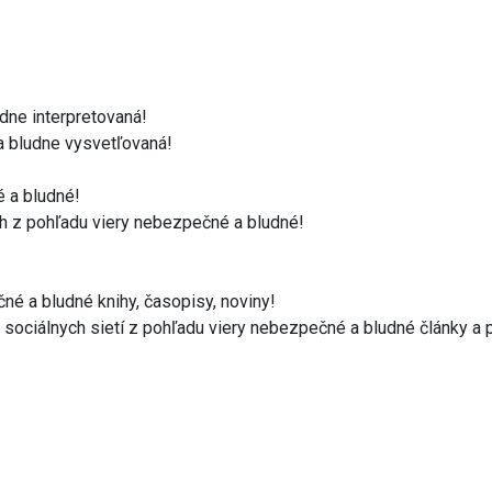
udne interpretovaná!
 a bludne vysvetľovaná!
é a bludné!
ach z pohľadu viery nebezpečné a bludné!
né a bludné knihy, časopisy, noviny!
* Neodstránil som zo svojho počítača, internetových stránok či soc