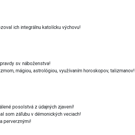
zoval ich integrálnu katolícku výchovu!
 pravdy sv. náboženstva!
itizmom, mágiou, astrológiou, využívaním horoskopov, talizmanov!
álené posolstvá z údajných zjavení!
al som záľubu v démonických veciach!
 a perverznými!