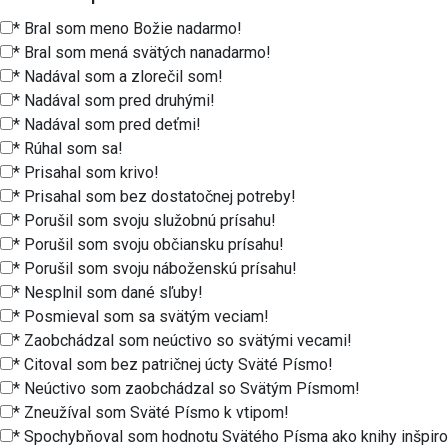
* Bral som meno Božie nadarmo!
* Bral som mená svätých nanadarmo!
* Nadával som a zlorečil som!
* Nadával som pred druhými!
* Nadával som pred deťmi!
* Rúhal som sa!
* Prisahal som krivo!
* Prisahal som bez dostatočnej potreby!
* Porušil som svoju služobnú prísahu!
* Porušil som svoju občiansku prísahu!
* Porušil som svoju náboženskú prísahu!
* Nesplnil som dané sľuby!
* Posmieval som sa svätým veciam!
* Zaobchádzal som neúctivo so svätými vecami!
* Citoval som bez patričnej úcty Sväté Písmo!
* Neúctivo som zaobchádzal so Svätým Písmom!
* Zneužíval som Sväté Písmo k vtipom!
* Spochybňoval som hodnotu Svätého Písma ako knihy inšpir