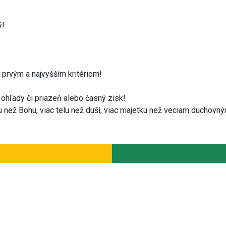
ý!
prvým a najvyšším kritériom!
ohľady či priazeň alebo časný zisk!
 než Bohu, viac telu než duši, viac majetku než veciam duchovn