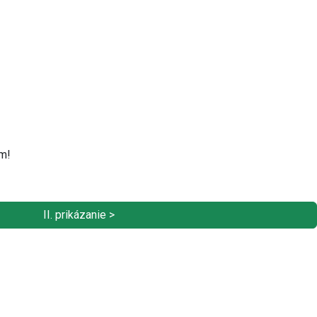
ým!
II. prikázanie >