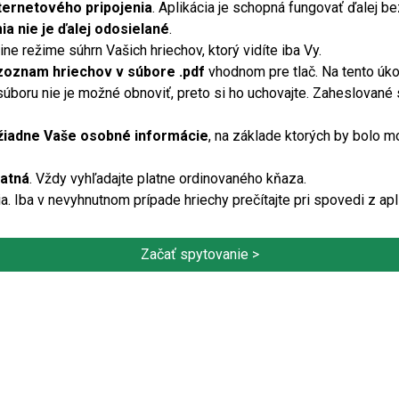
ternetového pripojenia
. Aplikácia je schopná fungovať ďalej be
a nie je ďalej odosielané
.
ne režime súhrn Vašich hriechov, ktorý vidíte iba Vy.
zoznam hriechov v súbore .pdf
vhodnom pre tlač. Na tento úko
 súboru nie je možné obnoviť, preto si ho uchovajte. Zaheslované
žiadne Vaše osobné informácie
, na základe ktorých by bolo m
latná
. Vždy vyhľadajte platne ordinovaného kňaza.
ia. Iba v nevyhnutnom prípade hriechy prečítajte pri spovedi z ap
Začať spytovanie >