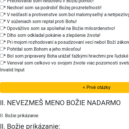
* Prechovával som nedôveru v Božiu pomoc!
* Nechcel som sa podrobiť Božej prozreteľnosti!
* V nešťastí a protivenstve som bol malomyseľný a netrpezliv
* V súženiach som reptal proti Bohu!
* Opovážlivo som sa spoliehal na Božie milosrdenstvo!
* Dlho som odkladal pokánie a zlepšenie života!
* Pri mojom rozhodovaní a posudzovaní vecí nebol Boží zákon 
* Pohŕdal som Bohom a jeho milosťou!
* Bol som pripravený Boha urážať ťažkými hriechmi pre ľudské 
* Venoval som celkovo vo svojom živote viac pozornosti svetu
Invalid Input
< Prvé otázky
II. NEVEZMEŠ MENO BOŽIE NADARMO
II. Božie prikázanie:
II. Božie prikázanie: