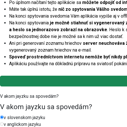
Po úplnom načítaní tejto aplikácie sa
môžete odpojiť od in
Máte tak úplnú istotu, že
nič zo spytovania Vášho svedomi
Na konci spytovania svedomia Vám aplikácia vypíše aj v offli
Na konci spytovania
je možné stiahnuť si vygenerovaný 
a heslo sa jednorazovo zobrazí na obrazovke
. Heslo k
bezpečnostnej dobe nie je možné sa k nim už viac dostať.
Ani pri generovaní zoznamu hriechov
server neuchováva 
vygenerovaný zoznam hriechov na e-mail.
Spoveď prostredníctvom internetu nemôže byť nikdy p
Aplikáciu používajte na dôkladnú prípravu na sviatosť pokán
V akom jayzku sa spovedám?
V akom jayzku sa spovedám?
v slovenskom jazyku
v anglickom jazyku