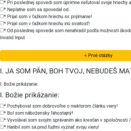
* Pri poslednej spovedi som úprimne neľutoval svoje hriechy 
* Neplatne som sa spovedal od...
* Prijal som v ťažkom hriechu sv. prijímanie!
* Prijal som v ťažkom hriechu inú sviatosť!
* Od poslednej spovede som nenahradil podľa možností škodu
Invalid Input
< Prvé otázky
I. JA SOM PÁN, BOH TVOJ, NEBUDEŠ M
I. Božie prikázanie:
I. Božie prikázanie:
* Pochyboval som dobrovoľne o niektorom článku viery!
* Bol som nábožensky ľahostajný!
* Vyvolával som svojím správaním ako kresťan v spoločnosti /
* Hanbil som sa pred ľuďmi vyznať svoju vieru!