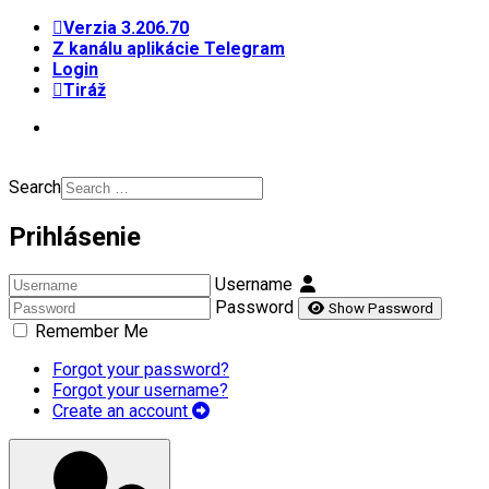
Verzia 3.206.70
Z kanálu aplikácie Telegram
Login
Tiráž
Search
Prihlásenie
Username
Password
Show Password
Remember Me
Forgot your password?
Forgot your username?
Create an account