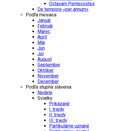
Octavam Pentecostes
De tempore «per annum»
Podľa mesiaca
Január
Február
Marec
Apríl
Máj
Jún
Júl
August
September
Október
November
December
Podľa stupňa slávenia
Nedele
Sviatky
Prikázané
I. triedy
II. triedy
III. triedy
Partikulárne uznané