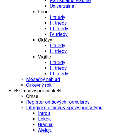
Partikulárne vlastné
Univerzálne
Férie
I. triedy
II. triedy
III. triedy
IV. triedy
Oktávy
I. triedy
II. triedy
Vigílie
I. triedy
II. triedy
III. triedy
Mesačný náhľad
Cirkevný rok
✠ Omšový poriadok ✠
Omše
Register omšových formulárov
Liturgické čítania & spevy podľa typu
Introit
Lekcia
Graduál
Aleluja