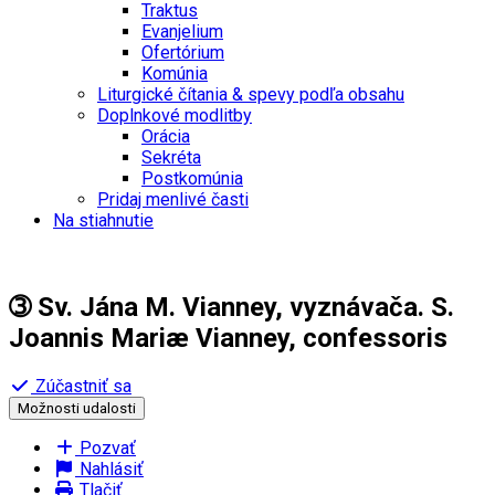
Traktus
Evanjelium
Ofertórium
Komúnia
Liturgické čítania & spevy podľa obsahu
Doplnkové modlitby
Orácia
Sekréta
Postkomúnia
Pridaj menlivé časti
Na stiahnutie
➂ Sv. Jána M. Vianney, vyznávača. S.
Joannis Mariæ Vianney, confessoris
Zúčastniť sa
Možnosti udalosti
Pozvať
Nahlásiť
Tlačiť