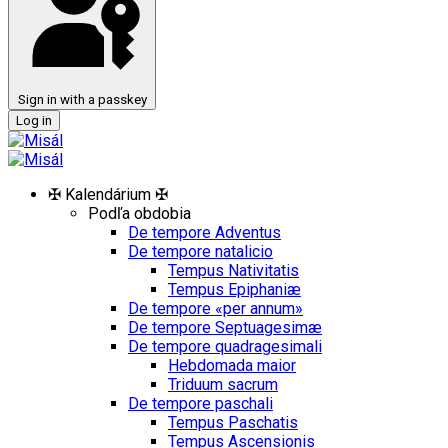
Sign in with a passkey
Log in
✠ Kalendárium ✠
Podľa obdobia
De tempore Adventus
De tempore natalicio
Tempus Nativitatis
Tempus Epiphaniæ
De tempore «per annum»
De tempore Septuagesimæ
De tempore quadragesimali
Hebdomada maior
Triduum sacrum
De tempore paschali
Tempus Paschatis
Tempus Ascensionis