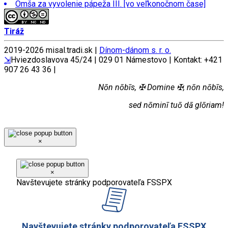
Omša za vyvolenie pápeža III. [vo veľkonočnom čase]
Tiráž
2019-
2026 misal.tradi.sk |
Dínom-dánom s. r. o.
⇲
Hviezdoslavova 45/24 | 029 01 Námestovo | Kontakt: +421
907 26 43 36 |
Nōn nōbīs, ✠ Domine ✠, nōn nōbīs,
sed nōminī tuō dā glōriam!
×
×
Navštevujete stránky podporovateľa FSSPX
Navštevujete stránky podporovateľa FSSPX