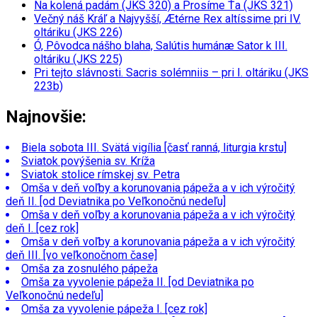
Na kolená padám (JKS 320) a Prosíme Ťa (JKS 321)
Večný náš Kráľ a Najvyšší, Ætérne Rex altíssime pri IV.
oltáriku (JKS 226)
Ó, Pôvodca nášho blaha, Salútis humánæ Sator k III.
oltáriku (JKS 225)
Pri tejto slávnosti. Sacris solémniis – pri I. oltáriku (JKS
223b)
Najnovšie:
Biela sobota III. Svätá vigília [časť ranná, liturgia krstu]
Sviatok povýšenia sv. Kríža
Sviatok stolice rímskej sv. Petra
Omša v deň voľby a korunovania pápeža a v ich výročitý
deň II. [od Deviatnika po Veľkonočnú nedeľu]
Omša v deň voľby a korunovania pápeža a v ich výročitý
deň I. [cez rok]
Omša v deň voľby a korunovania pápeža a v ich výročitý
deň III. [vo veľkonočnom čase]
Omša za zosnulého pápeža
Omša za vyvolenie pápeža II. [od Deviatnika po
Veľkonočnú nedeľu]
Omša za vyvolenie pápeža I. [cez rok]