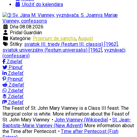
Uložiť do kalendára
Dňa 08.08.2026
Pridal Guardián
Kategórie:
Proprium de sanctis
,
August
Štítky:
sviatok III. triedy (festum III. classis) [1962]
,
sviatok univerzálny (festum universalis) [1962]
,
vyznávači
(confessarii)
Zdieľať
Pípnuť
Zdieľať
Pripnúť
Zdieľať
Zdieľať
Zdieľať
Zdieľať
The Feast of St. John Mary Vianney is a Class III feast. The
liturgical color is white. More information about the Feast of
St. John Mary Vianney: •
John Vianney (Wikipedia)
•
St. Jean-
Baptiste-Marie Vianney (New Advent)
More information about
the Time after Pentecost: •
Time after Pentecost (Fish