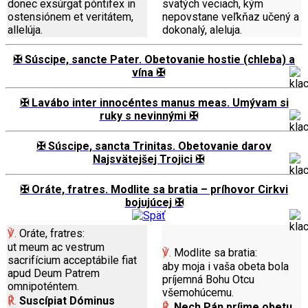
donec exsúrgat póntifex in
svätých veciach, kým
ostensiónem et veritátem,
nepovstane veľkňaz učený a
allelúja.
dokonalý, aleluja.
✠ Súscipe, sancte Pater. Obetovanie hostie (chleba) a
vína ✠
✠ Lavábo inter innocéntes manus meas. Umývam si
ruky s nevinnými ✠
✠ Súscipe, sancta Trinitas. Obetovanie darov
Najsvätejšej Trojici ✠
✠ Oráte, fratres. Modlite sa bratia – príhovor Cirkvi
bojujúcej ✠
℣.
Oráte, fratres:
ut meum ac vestrum
℣.
Modlite sa bratia:
sacrifícium acceptábile fiat
aby moja i vaša obeta bola
apud Deum Patrem
príjemná Bohu Otcu
omnipoténtem.
všemohúcemu.
℟.
Suscípiat Dóminus
℟.
Nech Pán príjme obetu