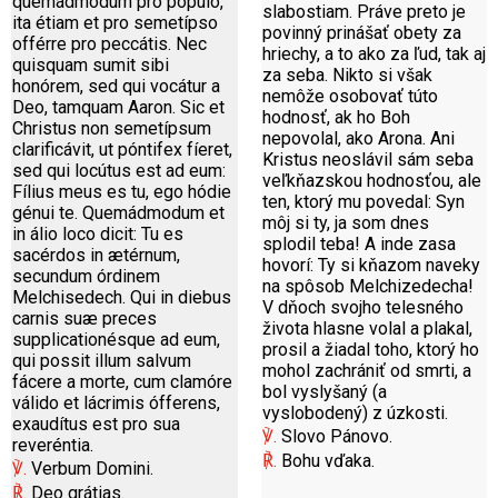
quemádmodum pro pópulo,
slabostiam. Práve preto je
ita étiam et pro semetípso
povinný prinášať obety za
offérre pro peccátis. Nec
hriechy, a to ako za ľud, tak aj
quisquam sumit sibi
za seba. Nikto si však
honórem, sed qui vocátur a
nemôže osobovať túto
Deo, tamquam Aaron. Sic et
hodnosť, ak ho Boh
Christus non semetípsum
nepovolal, ako Arona. Ani
clarificávit, ut póntifex fíeret,
Kristus neoslávil sám seba
sed qui locútus est ad eum:
veľkňazskou hodnosťou, ale
Fílius meus es tu, ego hódie
ten, ktorý mu povedal: Syn
génui te. Quemádmodum et
môj si ty, ja som dnes
in álio loco dicit: Tu es
splodil teba! A inde zasa
sacérdos in ætérnum,
hovorí: Ty si kňazom naveky
secundum órdinem
na spôsob Melchizedecha!
Melchisedech. Qui in diebus
V dňoch svojho telesného
carnis suæ preces
života hlasne volal a plakal,
supplicationésque ad eum,
prosil a žiadal toho, ktorý ho
qui possit illum salvum
mohol zachrániť od smrti, a
fácere a morte, cum clamóre
bol vyslyšaný (a
válido et lácrimis ófferens,
vyslobodený) z úzkosti.
exaudítus est pro sua
℣.
Slovo Pánovo.
reveréntia.
℟.
Bohu vďaka.
℣.
Verbum Domini.
℟.
Deo grátias.