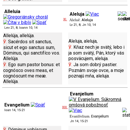
Alleluia
Aleluja
XI.
Aleluě.
Aleluja
Lv 21, 8; Jn 10, 14
Lev 21, 8; Ioann 10, 14
Allelúja, allelúja.
Aleluja, aleluja,
℣.
Sacérdos sit sanctus,
℣.
Kňaz nech je svätý, lebo i
sicut et ego sanctus sum,
Dóminus, qui sanctifíco vos.
ja som svätý, Pán, ktorý vás
Allelúja.
posväcujem, aleluja.
℣.
Ego sum pastor bonus: et
℣.
Ja som dobrý pastier.
cognósco oves meas, et
Poznám svoje ovce, a moje
cognóscunt me meæ.
poznajú mňa, aleluja.
Allelúja.
Evanjelium
Evangelium
XIII.
Ioan 14, 15-21
Evanĭѓelium.
Evanjelium
Jn 14, 15-21
℣.
Dóminus vobíscum.