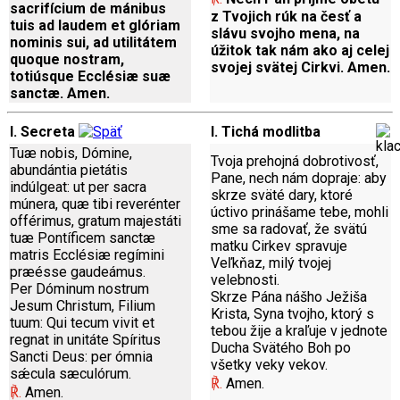
sacrifícium de mánibus
z Tvojich rúk na česť a
tuis ad laudem et glóriam
slávu svojho mena, na
nominis sui, ad utilitátem
úžitok tak nám ako aj celej
quoque nostram,
svojej svätej Cirkvi. Amen.
totiúsque Ecclésiæ suæ
sanctæ. Amen.
I. Secreta
I. Tichá modlitba
Tuæ nobis, Dómine,
Tvoja prehojná dobrotivosť,
abundántia pietátis
Pane, nech nám dopraje: aby
indúlgeat: ut per sacra
skrze sväté dary, ktoré
múnera, quæ tibi reverénter
úctivo prinášame tebe, mohli
offérimus, gratum majestáti
sme sa radovať, že svätú
tuæ Pontíficem sanctæ
matku Cirkev spravuje
matris Ecclésiæ regímini
Veľkňaz, milý tvojej
præésse gaudeámus.
velebnosti.
Per Dóminum nostrum
Skrze Pána nášho Ježiša
Jesum Christum, Filium
Krista, Syna tvojho, ktorý s
tuum: Qui tecum vivit et
tebou žije a kraľuje v jednote
regnat in unitáte Spíritus
Ducha Svätého Boh po
Sancti Deus: per ómnia
všetky veky vekov.
sǽcula sæculórum.
℟.
Amen.
℟.
Amen.