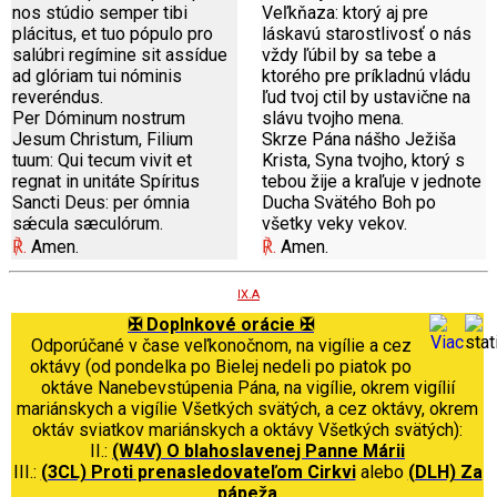
nos stúdio semper tibi
Veľkňaza: ktorý aj pre
plácitus, et tuo pópulo pro
láskavú starostlivosť o nás
salúbri regímine sit assídue
vždy ľúbil by sa tebe a
ad glóriam tui nóminis
ktorého pre príkladnú vládu
reveréndus.
ľud tvoj ctil by ustavične na
Per Dóminum nostrum
slávu tvojho mena.
Jesum Christum, Filium
Skrze Pána nášho Ježiša
tuum: Qui tecum vivit et
Krista, Syna tvojho, ktorý s
regnat in unitáte Spíritus
tebou žije a kraľuje v jednote
Sancti Deus: per ómnia
Ducha Svätého Boh po
sǽcula sæculórum.
všetky veky vekov.
℟.
Amen.
℟.
Amen.
IX.A
✠ Doplnkové orácie ✠
Odporúčané v čase veľkonočnom, na vigílie a cez
oktávy (od pondelka po Bielej nedeli po piatok po
oktáve Nanebevstúpenia Pána, na vigílie, okrem vigílií
mariánskych a vigílie Všetkých svätých, a cez oktávy, okrem
oktáv sviatkov mariánskych a oktávy Všetkých svätých):
II.:
(W4V) O blahoslavenej Panne Márii
III.:
(3CL) Proti prenasledovateľom Cirkvi
alebo
(DLH) Za
pápeža