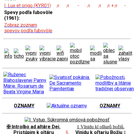
I. Lux et origo (KYR01)
♬
♬
-
♬
♬
♬+♬
-
Spevy podľa ľubovôle
(1961):
Zobraz zoznam
spevov podľa ľubovôle
OZNAMY
OZNAMY
✠ Introíbo ad altáre Dei.
‡ Vĭnidu kĭ olĭtarû božiû.
Pristúpim k oltáru
Vinidu k oľtariu Božiu
II.
‡