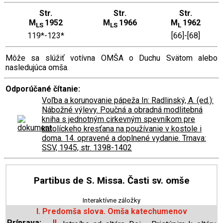
Str.
Str.
Str.
M
1952
M
1966
M
1962
LS
LS
L
119*-123*
[66]-[68]
Môže sa slúžiť votívna OMŠA o Duchu Svätom alebo
nasledujúca omša.
Odporúčané čítanie:
Voľba a korunovanie pápeža In: Radlinský, A. (ed.):
Nábožné výlevy. Poučná a obradná modlitebná
kniha s jednotným cirkevným spevníkom pre
katolíckeho kresťana na používanie v kostole i
doma. 14. opravené a doplnené vydanie. Trnava:
SSV, 1945, str. 1398-1402
Partibus de S. Missa. Časti sv. omše
Interaktívne záložky
I. Predomša slova. Omša katechumenov
Príprava:
II.