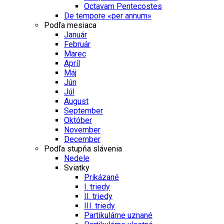
Octavam Pentecostes
De tempore «per annum»
Podľa mesiaca
Január
Február
Marec
Apríl
Máj
Jún
Júl
August
September
Október
November
December
Podľa stupňa slávenia
Nedele
Sviatky
Prikázané
I. triedy
II. triedy
III. triedy
Partikulárne uznané