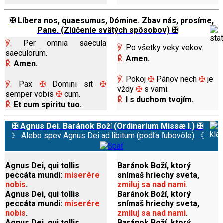
✠ Líbera nos, quaesumus, Dómine. Zbav nás, prosíme,
Pane. (Zlúčenie svätých spôsobov) ✠
℣.
Per omnia saecula
℣.
Po všetky veky vekov.
saeculorum.
℟.
Amen.
℟.
Amen.
℣.
Pokoj
✠
Pánov nech
✠
je
℣.
Pax
✠
Domini sit
✠
vždy
✠
s
vami.
semper vobis
✠
cum.
℟.
I s duchom tvojím.
℟.
Et cum spiritu tuo.
✠ Agnus Dei. Baránok Boží (Ordinarium Missæ I.) ✠
》 Alebo spev Agnus Dei ad libitum (podľa ľubovôle) 《
Agnus Dei, qui tollis
Baránok Boží, ktorý
peccáta mundi:
miserére
snímaš hriechy sveta,
nobis
.
zmiluj sa nad nami
.
Agnus Dei, qui tollis
Baránok Boží, ktorý
peccáta mundi:
miserére
snímaš hriechy sveta,
nobis
.
zmiluj sa nad nami
.
Agnus Dei, qui tollis
Baránok Boží, ktorý