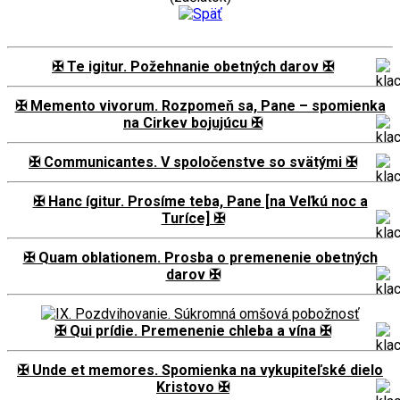
✠ Te igitur. Požehnanie obetných darov ✠
✠ Memento vivorum. Rozpomeň sa, Pane – spomienka
na Cirkev bojujúcu ✠
✠ Communicantes. V spoločenstve so svätými ✠
✠ Hanc ígitur. Prosíme teba, Pane [na Veľkú noc a
Turíce] ✠
✠ Quam oblationem. Prosba o premenenie obetných
darov ✠
✠ Qui prídie. Premenenie chleba a vína ✠
✠ Unde et memores. Spomienka na vykupiteľské dielo
Kristovo ✠