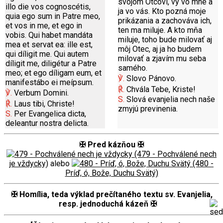
svojom Otcovi, vy vo mne a
illo die vos cognoscétis,
ja vo vás. Kto pozná moje
quia ego sum in Patre meo,
prikázania a zachováva ich,
et vos in me, et ego in
ten ma miluje. A kto mňa
vobis. Qui habet mandáta
miluje, toho bude milovať aj
mea et servat ea: ille est,
môj Otec, aj ja ho budem
qui díligit me. Qui autem
milovať a zjavím mu seba
díligit me, diligétur a Patre
samého.
meo; et ego díligam eum, et
℣.
Slovo Pánovo.
manifestábo ei meípsum.
℟.
Chvála Tebe, Kriste!
℣.
Verbum Domini.
S.
Slová evanjelia nech naše
℟.
Laus tibi, Christe!
zmyjú previnenia.
S.
Per Evangelica dicta,
deleantur nostra delicta.
✠ Pred kázňou ✠
(479 - Pochválené nech
je vždycky)
alebo
(480 -
Príď, ó, Bože, Duchu Svätý)
✠ Homília, teda výklad prečítaného textu sv. Evanjelia,
resp. jednoduchá kázeň ✠