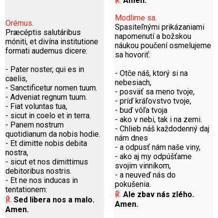
℟.
Amen.
Modlime sa.
Orémus.
Spasiteľnými prikázaniami
Præcéptis salutáribus
napomenutí a božskou
móniti, et divína institutione
náukou poučení osmelujeme
formati audemus dicere:
sa hovoriť:
- Pater noster, qui es in
- Otče náš, ktorý si na
caelis,
nebesiach,
- Sanctificetur nomen tuum.
- posväť sa meno tvoje,
- Adveniat regnum tuum.
- príď kráľovstvo tvoje,
- Fiat voluntas tua,
- buď vôľa tvoja
- sicut in coelo et in terra.
- ako v nebi, tak i na zemi.
- Panem nostrum
- Chlieb náš každodenný daj
quotidianum da nobis hodie.
nám dnes
- Et dimitte nobis debita
- a odpusť nám naše viny,
nostra,
- ako aj my odpúšťame
- sicut et nos dimittimus
svojim vinníkom,
debitoribus nostris.
- a neuveď nás do
- Et ne nos inducas in
pokušenia.
tentationem:
℟.
Ale zbav nás zlého.
℟.
Sed libera nos a malo.
Amen.
Amen.