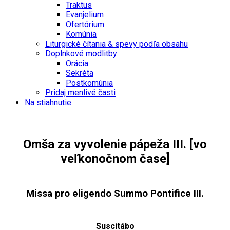
Traktus
Evanjelium
Ofertórium
Komúnia
Liturgické čítania & spevy podľa obsahu
Doplnkové modlitby
Orácia
Sekréta
Postkomúnia
Pridaj menlivé časti
Na stiahnutie
Omša za vyvolenie pápeža III. [vo
veľkonočnom čase]
Missa pro eligendo Summo Pontifice III.
Suscitábo