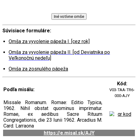
Iné votívne omše
Súvisiace formuláre:
Omša za vyvolenie pápeža I. [cez rok]
Omša za vyvolenie pápeža II. [od Deviatnika po
Veľkonočnú nedeľu]
Omša za zosnulého pápeža
Kód:
Podľa misálu:
V03-TAA-TR6-
000-AJY
Missale Romanum. Romae: Editio Typica,
1962. Nihil obstat quominus imprimatur.
Romae, ex aedibus Sacre Rituum
Congregationis, die 23 Iunii 1962. Arcadius M.
Card. Larraona
https://e.misal.sk/AJY