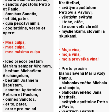
Krstiteľovi,
- sanctis Apóstolis Petro
- svätým apoštolom
et Paulo,
Petrovi a Pavlovi,
- ómnibus Sanctis,
- všetkým svätým
- et tibi, pater:
- i tebe, otče,
- quia peccávi nimis
- že som veľa zhrešil
- cogitatióne, verbo et
- myšlienkami, slovami a
opere:
skutkami.
- Mea culpa,
- mea culpa,
- Moja vina,
- mea máxima culpa.
- moja vina,
- moja preveľká vina!
- Ideo precor beátam
Maríam semper Vírginem,
- Preto prosím
- beátum Michaélem
blahoslavenú Máriu vždy
Archángelum,
Pannu,
- beátum Joánnem
- blahoslaveného Michala
Baptístam,
archanjela,
- sanctos Apóstolos
- blahoslaveného Jána
Petrum et Paulum,
Krstiteľa,
- omnes Sanctos,
- svätých apoštolov Petra
- et te, pater,
a Pavla,
- orare pro me ad
- všetkých svätých