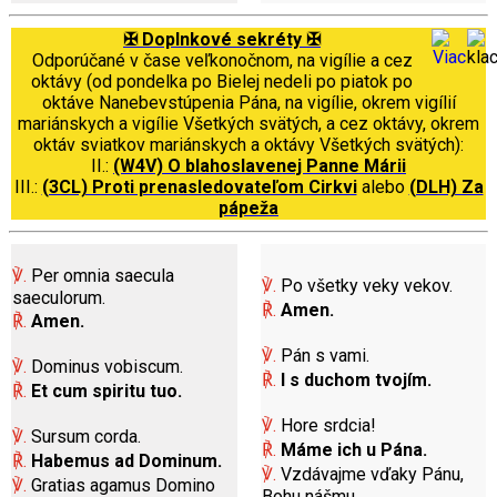
✠ Doplnkové sekréty ✠
Odporúčané v čase veľkonočnom, na vigílie a cez
oktávy (od pondelka po Bielej nedeli po piatok po
oktáve Nanebevstúpenia Pána, na vigílie, okrem vigílií
mariánskych a vigílie Všetkých svätých, a cez oktávy, okrem
oktáv sviatkov mariánskych a oktávy Všetkých svätých):
II.:
(W4V) O blahoslavenej Panne Márii
III.:
(3CL) Proti prenasledovateľom Cirkvi
alebo
(DLH) Za
pápeža
℣.
Per omnia saecula
℣.
Po všetky veky vekov.
saeculorum.
℟.
Amen.
℟.
Amen.
℣.
Pán s vami.
℣.
Dominus vobiscum.
℟.
I s duchom tvojím.
℟.
Et cum spiritu tuo.
℣.
Hore srdcia!
℣.
Sursum corda.
℟.
Máme ich u Pána.
℟.
Habemus ad Dominum.
℣.
Vzdávajme vďaky Pánu,
℣.
Gratias agamus Domino
Bohu nášmu.