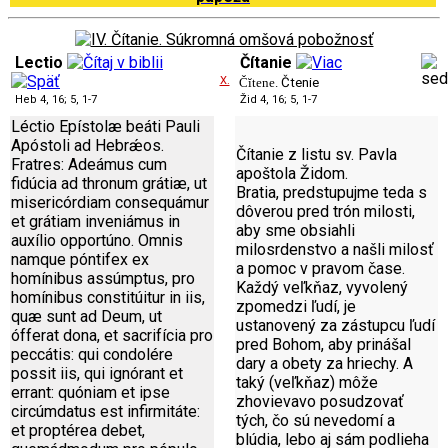
Lectio
Čítanie
X.
Čĭtene.
Čtenie
Heb 4, 16; 5, 1-7
Žid 4, 16; 5, 1-7
Léctio Epístolæ beáti Pauli
Apóstoli ad Hebrǽos.
Čítanie z listu sv. Pavla
Fratres: Adeámus cum
apoštola Židom.
fidúcia ad thronum grátiæ, ut
Bratia, predstupujme teda s
misericórdiam consequámur
dôverou pred trón milosti,
et grátiam inveniámus in
aby sme obsiahli
auxílio opportúno. Omnis
milosrdenstvo a našli milosť
namque póntifex ex
a pomoc v pravom čase.
homínibus assúmptus, pro
Každý veľkňaz, vyvolený
homínibus constitúitur in iis,
zpomedzi ľudí, je
quæ sunt ad Deum, ut
ustanovený za zástupcu ľudí
ófferat dona, et sacrifícia pro
pred Bohom, aby prinášal
peccátis: qui condolére
dary a obety za hriechy. A
possit iis, qui ignórant et
taký (veľkňaz) môže
errant: quóniam et ipse
zhovievavo posudzovať
circúmdatus est infirmitáte:
tých, čo sú nevedomí a
et proptérea debet,
blúdia, lebo aj sám podlieha