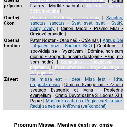
Obetná
Offertorium - Prinos - Obetovanie
|
Orate
príprava:
Fratres - Modlite sa bratia
|
Secreta - Tajnaja -
Tichá modlitba
|
Obetný
Prefatio - Prědslovje - Prefácia
|
Sanctus,
úkon:
sanctus, sanctus - Svet, svet, svet - Svätý,
svätý, svätý
|
Canon Misæ - Pravilo Misi -
Omšové pravidlo
|
Obetná
Pater Noster - Otče naš - Otče náš
|
Agnus Dei
hostina:
- Aganče boži - Baránok Boží
|
Confíteor - I
spovědaju se - Vyznávam
|
Dómine, non sum
dignus - Gospodi, něsam dostojan - Pane, nie
som hodný
|
Communio - Pričešćenje - K
prijímaniu
|
Postcommunio - Popričešćenje -
Po prijímaní
|
Záver:
Ite, missa est - Iděte, Misa jest - Iďte,
prepúšťam vás
|
Ultimum Evangelium - Začelo
svetago Evangelja ot Ivana - Posledné
evanjelium
|
Oratio Devotissima S. Leonis XIII.
Papæ
|
Mariánska antifóna: Regína cæli lætáre.
Raduj sa nebies Kráľovná (veľkonočná)
Proprium Missæ. Menlivé časti sv. omše