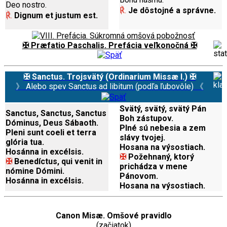
Deo nostro.
℟.
Je dôstojné a správne.
℟.
Dignum et justum est.
✠ Præfatio Paschalis. Prefácia veľkonočná ✠
✠ Sanctus. Trojsvätý (Ordinarium Missæ I.) ✠
》 Alebo spev Sanctus ad libitum (podľa ľubovôle) 《
Svätý, svätý, svätý Pán
Sanctus, Sanctus, Sanctus
Boh zástupov.
Dóminus, Deus Sábaoth.
Plné sú nebesia a zem
Pleni sunt coeli et terra
slávy tvojej.
glória tua.
Hosana na výsostiach.
Hosánna in excélsis.
✠
Požehnaný, ktorý
✠
Benedíctus, qui venit in
prichádza v mene
nómine Dómini.
Pánovom.
Hosánna in excélsis.
Hosana na výsostiach.
Canon Misæ. Omšové pravidlo
(začiatok)