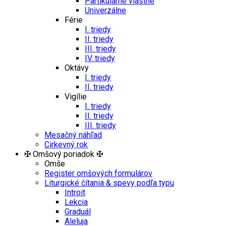
Partikulárne vlastné
Univerzálne
Férie
I. triedy
II. triedy
III. triedy
IV. triedy
Oktávy
I. triedy
II. triedy
Vigílie
I. triedy
II. triedy
III. triedy
Mesačný náhľad
Cirkevný rok
✠ Omšový poriadok ✠
Omše
Register omšových formulárov
Liturgické čítania & spevy podľa typu
Introit
Lekcia
Graduál
Aleluja