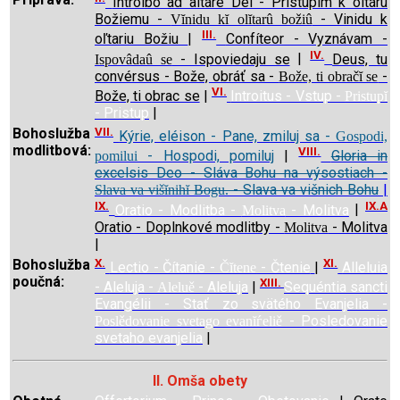
Introíbo ad altáre Dei - Pristúpim k oltáru
Božiemu -
- Vinidu k
Vĭnidu kĭ olĭtarû božiû
III.
oľtariu Božiu
|
Confíteor - Vyznávam -
IV.
- Ispoviedaju se
|
Deus, tu
Ispovâdaû se
convérsus - Bože, obráť sa -
-
Bože, ti obračĭ se
VI.
Bože, ti obrac se
|
Introitus - Vstup -
Pristupĭ
- Pristup
|
Bohoslužba
VII.
Kýrie, eléison - Pane, zmiluj sa -
Gospodi,
modlitbová:
VIII.
- Hospodi, pomiluj
|
Gloria in
pomilui
excelsis Deo - Sláva Bohu na výsostiach -
- Slava va višnich Bohu
|
Slava va višĭnihĭ Bogu.
IX.
IX.A
Oratio - Modlitba -
- Molitva
|
Molitva
Oratio - Doplnkové modlitby -
- Molitva
Molitva
|
Bohoslužba
X.
XI.
Lectio - Čítanie -
- Čtenie
|
Alleluia
Čĭtene
poučná:
XIII.
- Aleluja -
- Aleluja
|
Sequéntia sancti
Aleluě
Evangélii - Stať zo svätého Evanjelia -
- Posledovanie
Poslědovanie svetago evanĭѓeliě
svetaho evanjelia
|
II. Omša obety