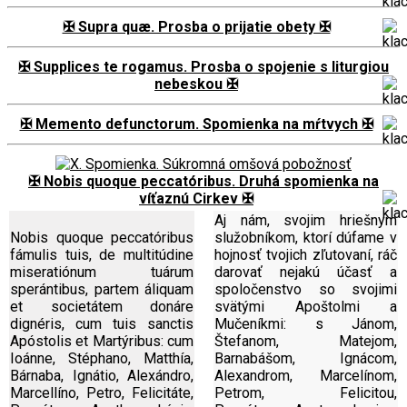
✠ Supra quæ. Prosba o prijatie obety ✠
✠ Supplices te rogamus. Prosba o spojenie s liturgiou
nebeskou ✠
✠ Memento defunctorum. Spomienka na mŕtvych ✠
✠ Nobis quoque peccatóribus. Druhá spomienka na
víťaznú Cirkev ✠
Aj nám, svojim hriešnym
Nobis quoque peccatóribus
služobníkom, ktorí dúfame v
fámulis tuis, de multitúdine
hojnosť tvojich zľutovaní, ráč
miseratiónum tuárum
darovať nejakú účasť a
sperántibus, partem áliquam
spoločenstvo so svojimi
et societátem donáre
svätými Apoštolmi a
dignéris, cum tuis sanctis
Mučeníkmi: s Jánom,
Apóstolis et Martýribus: cum
Štefanom, Matejom,
Ioánne, Stéphano, Matthía,
Barnabášom, Ignácom,
Bárnaba, Ignátio, Alexándro,
Alexandrom, Marcelínom,
Marcellíno, Petro, Felicitáte,
Petrom, Felicitou,