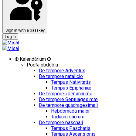
Sign in with a passkey
Log in
✠ Kalendárium ✠
Podľa obdobia
De tempore Adventus
De tempore natalicio
Tempus Nativitatis
Tempus Epiphaniæ
De tempore «per annum»
De tempore Septuagesimæ
De tempore quadragesimali
Hebdomada maior
Triduum sacrum
De tempore paschali
Tempus Paschatis
Tempus Ascensionis