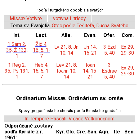
Podľa liturgického obdobia a svätých
Missæ Votivæ
votívna I. triedy
Téma sv. Evanjelia:
Otec pošle Tešiteľa, Ducha Svätého
Int.
Lect.
Alle.
Evan.
Ofer.
Com.
1 Sam 2,
Žid 4,
Lv 21, 8; Jn
Jn 14,
3 Ezd
Ex 29,
35; Ž 132,
16; 5, 1-
10, 14
15-21
5, 40
29-30
1
7
1 Reg 2,
Heb 4,
Lev 21, 8;
Ioan
3
Ex 29,
35; Ps 131,
16; 5, 1-
Ioann 10,
14, 15-
Esdrae
29-30
1
7
14
21
5, 40
Ordinarium Missæ. Ordinárium sv. omše
Spevy gregoriánskeho chorálu podľa Rímskeho graduálu
In Tempore Pascali. V čase Veľkonočnom
Odporúčané zostavy
podľa Kyriále z r.
Kyr.
Glo.
Cre.
San.
Agn.
Ite
Ben.
1961: