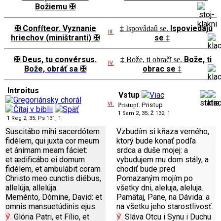
Božiemu ✠
✠ Confíteor. Vyznanie
Ispoviedaju
‡ Ispovâdaû se.
III.
hriechov (miništranti) ✠
se
‡
✠ Deus, tu convérsus.
Bože, ti
‡ Bože, ti obračĭ se.
IV.
Bože, obráť sa ✠
obrac se
‡
Introitus
Vstup
VI.
Pristupĭ.
Pristup
1 Sam 2, 35; Ž 132, 1
1 Reg 2, 35; Ps 131, 1
Suscitábo mihi sacerdótem
Vzbudím si kňaza verného,
fidélem, qui juxta cor meum
ktorý bude konať podľa
et ánimam meam fáciet:
srdca a duše mojej: a
et ædificábo ei domum
vybudujem mu dom stály, a
fidélem, et ambulábit coram
chodiť bude pred
Christo meo cunctis diébus,
Pomazaným mojím po
allelúja, allelúja.
všetky dni, aleluja, aleluja.
Meménto, Dómine, David: et
Pamätaj, Pane, na Dávida: a
omnis mansuetúdinis ejus.
na všetku jeho starostlivosť.
℣.
Glória Patri, et Fílio, et
℣.
Sláva Otcu i Synu i Duchu