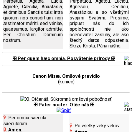
Perpétua, Agatha, Lúcia,
Perpétuou, Agatou, Luciou,
Agnéte, Cæcília, Anastásia,
Agnesou, Cecíliou,
et ómnibus Sanctis tuis: intra
Anastáziou a so všetkými
quorum nos consórtium, non
svojimi Svätými. Prosíme,
æstimátor mériti, sed véniæ,
pripusť nás do ich
quaesumus, largítor admítte.
spoločnosti nie ako
Per Christum, Dóminum
oceňovatel zásluhy, ale ako
nostrum.
štedrý darca odpustenia.
Skrze Krista, Pána nášho.
✠ Per quem hæc omnia. Posvätenie prírody ✠
Canon Misæ. Omšové pravidlo
(koniec)
✠ Pater noster. Otče náš ✠
℣.
Per omnia saecula
saeculorum.
℣.
Po všetky veky vekov.
℟.
Amen.