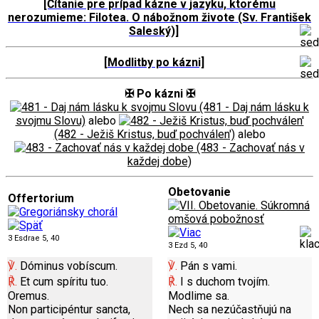
[Čítanie pre prípad kázne v jazyku, ktorému
nerozumieme: Filotea. O nábožnom živote (Sv. František
Saleský)]
[Modlitby po kázni]
✠ Po kázni ✠
(481 - Daj nám lásku k
svojmu Slovu)
alebo
(482 - Ježiš Kristus, buď pochválen')
alebo
(483 - Zachovať nás v
každej dobe)
Obetovanie
Offertorium
3 Esdrae 5, 40
3 Ezd 5, 40
℣.
Dóminus vobíscum.
℣.
Pán s vami.
℟.
Et cum spíritu tuo.
℟.
I s duchom tvojím.
Oremus.
Modlime sa.
Non participéntur sancta,
Nech sa nezúčastňujú na