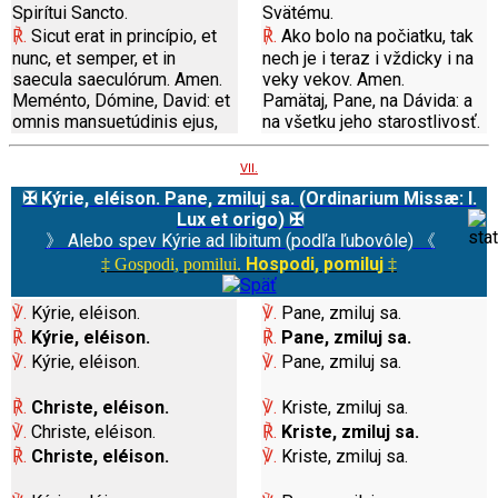
Spirítui Sancto.
Svätému.
℟.
Sicut erat in princípio, et
℟.
Ako bolo na počiatku, tak
nunc, et semper, et in
nech je i teraz i vždicky i na
saecula saeculórum. Amen.
veky vekov. Amen.
Meménto, Dómine, David: et
Pamätaj, Pane, na Dávida: a
omnis mansuetúdinis ejus,
na všetku jeho starostlivosť.
VII.
✠ Kýrie, eléison. Pane, zmiluj sa. (Ordinarium Missæ: I.
Lux et origo) ✠
》 Alebo spev Kýrie ad libitum (podľa ľubovôle) 《
Hospodi, pomiluj
‡ Gospodi, pomilui.
‡
℣.
Kýrie, eléison.
℣.
Pane, zmiluj sa.
℟.
Kýrie, eléison.
℟.
Pane, zmiluj sa.
℣.
Kýrie, eléison.
℣.
Pane, zmiluj sa.
℟.
Christe, eléison.
℣.
Kriste, zmiluj sa.
℣.
Christe, eléison.
℟.
Kriste, zmiluj sa.
℟.
Christe, eléison.
℣.
Kriste, zmiluj sa.