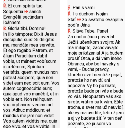
℟.
Et cum spíritu tuo.
℣.
Pán s vami.
Sequéntia
✠
sancti
℟.
I s duchom tvojím.
Evangélii secúndum
Stať
✠
zo svätého evanjelia
Ioánnem.
podľa Jána.
℟.
Gloria tibi, Domine!
℟.
Sláva Tebe, Pane!
In illo témpore: Dixit Jesus
Za onoho času povedal
discípulis suis: Si dilígitis
Ježiš učeníkom svojim: Ak
me, mandáta mea serváte.
ma milujete, zachovávajte
Et ego rogábo Patrem, et
moje prikázania! A ja budem
álium Paráclitum dabit
prosiť Otca, a dá vám iného
vobis, ut máneat vobíscum
Obrancu, aby bol naveky s
in ætérnum, Spíritum
vami, - Ducha pravdy,
veritátis, quem mundus non
ktorého svet nemôže prijať,
potest accípere, quia non
pretože ho nevidí, ani
videt eum nec scit eum. Vos
nepozná. Vy ho poznáte,
autem cognoscétis eum;
pretože bude pri vás a bude
quia apud vos manébit, et in
vo vás. Neopustím vás ako
vobis erit. Non relínquam
siroty, vrátim sa k vám. Ešte
vos órphanos: véniam ad
trocha, a svet ma už neuvidí,
vos. Adhuc módicum; et
ale vy ma uvidíte, lebo žijem,
mundus me jam non videt.
a aj vy budete žiť. V ten deň
Vos autem vidétis me, quia
poznáte, že ja som vo
ego vivo, et vos vivétis. In