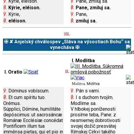
℣.
Kýrie, eléison.
℣.
Pane, zmiluj
sa
.
℟.
Kýrie, eléison.
℟.
Pane, zmiluj sa.
℣.
Kýrie,
℣.
Pane,
℟.
eléison.
℟.
zmiluj sa.
VIII.
✠ ✘ Anjelský chválospev „Sláva na výsostiach Bohu“ sa
vynecháva ✠
I. Modlitba
I. Oratio
IX.
Molitva.
Molitva
℣.
Dóminus vobíscum.
℣.
Pán s vami.
℟.
Et cum spíritu tuo.
℟.
I s duchom tvojím.
Orémus.
Modlime sa.
Súpplici, Dómine, humilitáte
V hlbokej poníženosti
depóscimus: ut sacrosáncæ
prosíme teba, Pane: z
Románæ Ecclésiæ concédat
nesmiernej dobrotivosti
Pontificem illum tua
svojej dožič presvätej
imménsa pietas; qui et pio in
Rímskej Cirkvi takého