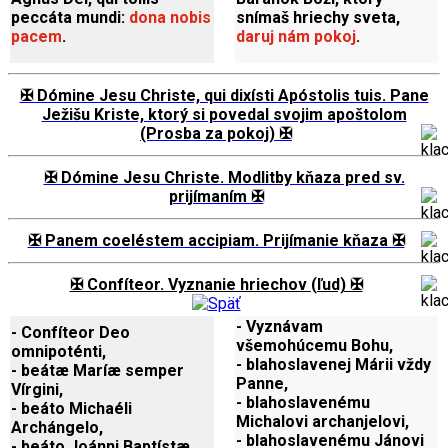
peccáta mundi:
dona nobis
snímaš hriechy sveta,
pacem
.
daruj nám pokoj
.
✠ Dómine Jesu Christe, qui dixísti Apóstolis tuis. Pane
Ježišu Kriste, ktorý si povedal svojim apoštolom
(Prosba za pokoj) ✠
✠ Dómine Jesu Christe. Modlitby kňaza pred sv.
prijímaním ✠
✠ Panem coeléstem accipiam. Prijímanie kňaza ✠
✠ Confíteor. Vyznanie hriechov (ľud) ✠
- Vyznávam
- Confíteor Deo
všemohúcemu Bohu,
omnipoténti,
- blahoslavenej Márii vždy
- beátæ Maríæ semper
Panne,
Vírgini,
- blahoslavenému
- beáto Michaéli
Michalovi archanjelovi,
Archángelo,
- blahoslavenému Jánovi
- beáto Joánni Baptístæ,