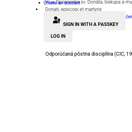
Create an account
㎝ Spomienka sv. Donáta, biskupa a muče
Donati, episcopi et martyris
SIGN IN WITH A PASSKEY
(07.08.2026)
LOG IN
Odporúčaná pôstna disciplína (CIC, 19