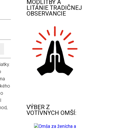
MODLITBY A
LITÁNIE TRADIČNEJ
OBSERVANCIE
atky.
o
 na
ského
ho
l
VÝBER Z
hod,
VOTÍVNYCH OMŠÍ:
Omša za ženícha a