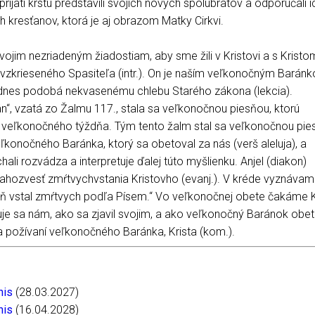
rijatí krstu predstavili svojich nových spolubratov a odporúčali 
kresťanov, ktorá je aj obrazom Matky Cirkvi.
ojim nezriadeným žiadostiam, aby sme žili v Kristovi a s Kristo
vzkrieseného Spasiteľa (intr.). On je naším veľkonočným Barán
nes podobá nekvasenému chlebu Starého zákona (lekcia).
án“, vzatá zo Žalmu 117., stala sa veľkonočnou piesňou, ktorú
e veľkonočného týždňa. Tým tento žalm stal sa veľkonočnou pi
eľkonočného Baránka, ktorý sa obetoval za nás (verš aleluja), a
li rozvádza a interpretuje ďalej túto myšlienku. Anjel (diakon)
hozvesť zmŕtvychvstania Kristovho (evanj.). V kréde vyznáva
deň vstal zmŕtvych podľa Písem.“ Vo veľkonočnej obete čakáme K
javuje sa nám, ako sa zjavil svojim, a ako veľkonočný Baránok obet
 požívaní veľkonočného Baránka, Krista (kom.).
nis
(28.03.2027)
nis
(16.04.2028)