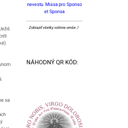
nevestu. Missa pro Sponso
et Sponsa
Zobraziť všetky votívne omše 》
Ježiš
osti
ké)
NÁHODNÝ QR KÓD:
hovnom
,
me sa
ách
dý