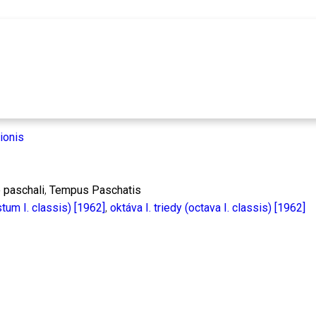
 paschali
,
Tempus Paschatis
stum I. classis) [1962]
,
oktáva I. triedy (octava I. classis) [1962]