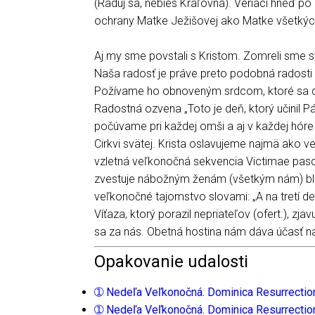
(Raduj sa, nebies Kráľovná). Veriaci hneď po p
ochrany Matke Ježišovej ako Matke všetkých 
Aj my sme povstali s Kristom. Zomreli sme sv
Naša radosť je práve preto podobná radosti 
Požívame ho obnoveným srdcom, ktoré sa d
Radostná ozvena „Toto je deň, ktorý učinil P
počúvame pri každej omši a aj v každej hór
Cirkvi svätej. Krista oslavujeme najmä ako v
vzletná veľkonočná sekvencia Victimae pascha
zvestuje nábožným ženám (všetkým nám) bla
veľkonočné tajomstvo slovami: „A na tretí 
Víťaza, ktorý porazil nepriateľov (ofert.), z
sa za nás. Obetná hostina nám dáva účasť na
Opakovanie udalosti
➀ Nedeľa Veľkonočná. Dominica Resurrectio
➀ Nedeľa Veľkonočná. Dominica Resurrectio