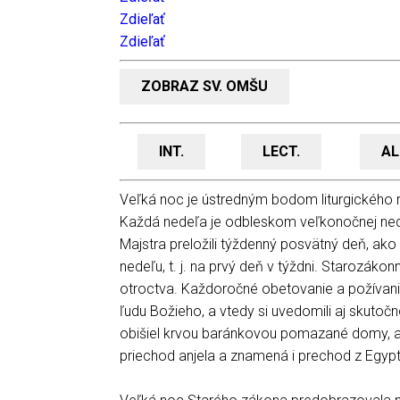
Zdieľať
Zdieľať
ZOBRAZ SV. OMŠU
INT.
LECT.
AL
Veľká noc je ústredným bodom liturgického ro
Každá nedeľa je odbleskom veľkonočnej ned
Majstra preložili týždenný posvätný deň, ako
nedeľu, t. j. na prvý deň v týždni. Starozá
otroctva. Každoročné obetovanie a požívan
ľudu Božieho, a vtedy si uvedomili aj skutočn
obišiel krvou baránkovou pomazané domy, a ne
priechod anjela a znamená i prechod z Egyp