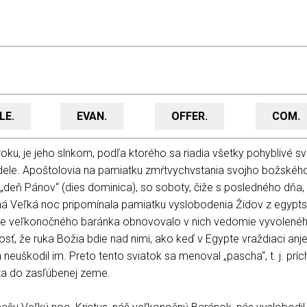
LE.
EVAN.
OFFER.
COM.
ku, je jeho slnkom, podľa ktorého sa riadia všetky pohyblivé svi
ele. Apoštolovia na pamiatku zmŕtvychvstania svojho božskéh
 „deň Pánov“ (dies dominica), so soboty, čiže s posledného dňa,
konná Veľká noc pripomínala pamiatku vyslobodenia Židov z egypt
ie veľkonočného baránka obnovovalo v nich vedomie vyvolené
osť, že ruka Božia bdie nad nimi, ako keď v Egypte vraždiaci anje
uškodil im. Preto tento sviatok sa menoval „pascha“, t. j. príc
ta do zasľúbenej zeme.