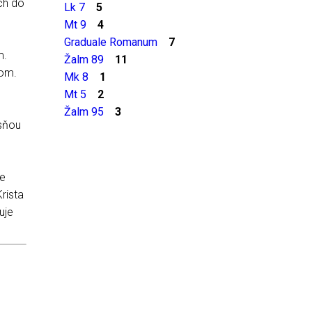
ich do
Lk 7
5
Mt 9
4
Graduale Romanum
7
m.
Žalm 89
11
kom.
Mk 8
1
Mt 5
2
Žalm 95
3
esňou
me
rista
uje