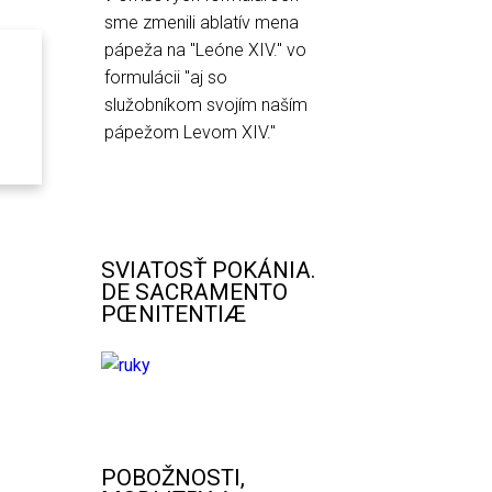
sme zmenili ablatív mena
pápeža na "Leóne XIV." vo
formulácii "aj so
služobníkom svojím naším
pápežom Levom XIV."
SVIATOSŤ POKÁNIA.
DE SACRAMENTO
PŒNITENTIÆ
POBOŽNOSTI,