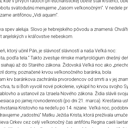
a, kde v prvých radoch pri eucharistickej obete stáli krstenci, obl
 sobotu svätodušnú menujeme „časom veľkonočným“. V nedele p
ame antifónou „Vidi aquam“.
va spev aleluja. Slovo je hebrejského pôvodu a znamená: Chváľt
úst anjelských v kráľovstve nebeskom.
ň, ktorý učinil Pán, je slávnosť slávností a naša Veľká noc:
ta, podľa tela.“ Takto zvestuje rímske martyrológium dnešný de
y siahajú až do Starého zákona. Židovská Veľká noc ako „priech
etril domy, poznačené krvou veľkonočného baránka, bola
m krv baránkova zachránila prvorodencov od smrti a v jej zna
ctva, tu si Boh vyvolil nové pokolenie, vykúpil ho krvou svojho S
ablovho a ustanovil za Izraela Nového zákona. Židia slávili svoju
esiaca po jarnej rovnodennosti (po dni 21. marca). Kresťania ustá
vstania Kristovho na nedeľu po 14. nizane. Veľká noc, podobn
avujeme „radostnú" Matku Ježiša Krista, ktorá prežívala umuče
va Cirkev cez celý veľkonočný čas antifónu Regina caeli laeta