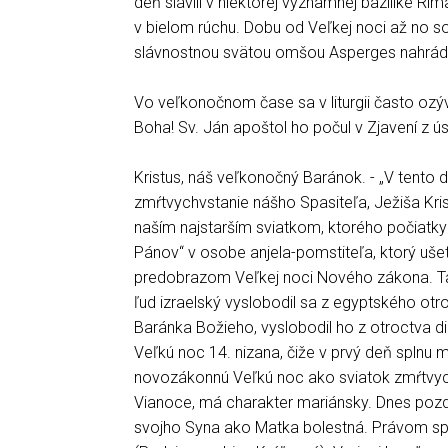
deň slávili v niektorej významnej bazilike Rím
v bielom rúchu. Dobu od Veľkej noci až no
slávnostnou svätou omšou Asperges nahrádz
Vo veľkonočnom čase sa v liturgii často ozý
Boha! Sv. Ján apoštol ho počul v Zjavení z 
Kristus, náš veľkonočný Baránok. - „V tento de
zmŕtvychvstanie nášho Spasiteľa, Ježiša Kris
naším najstarším sviatkom, ktorého počiatk
Pánov“ v osobe anjela-pomstiteľa, ktorý uš
predobrazom Veľkej noci Nového zákona. Ta
ľud izraelský vyslobodil sa z egyptského otro
Baránka Božieho, vyslobodil ho z otroctva di
Veľkú noc 14. nizana, čiže v prvý deň splnu m
novozákonnú Veľkú noc ako sviatok zmŕtvych
Vianoce, má charakter mariánsky. Dnes pozdr
svojho Syna ako Matka bolestná. Právom spie