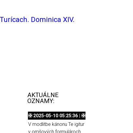
Turícach. Dominica XIV.
AKTUÁLNE
OZNAMY:
✠ 2025-05-10 05:25:36 | ✠
V modlitbe kánonu Te igitur
v omšových formulároch