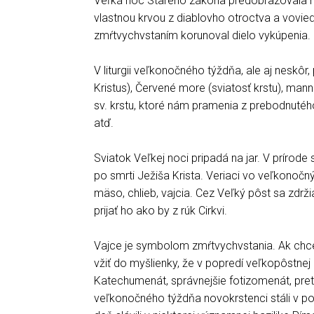
Veľká noc Starého zákona predobrazovala na
vlastnou krvou z diablovho otroctva a vovied
zmŕtvychvstaním korunoval dielo vykúpenia.
V liturgii veľkonočného týždňa, ale aj nesk
Kristus), Červené more (sviatosť krstu), mann
sv. krstu, ktoré nám pramenia z prebodnuté
atď.
Sviatok Veľkej noci pripadá na jar. V prírod
po smrti Ježiša Krista. Veriaci vo veľkonočn
mäso, chlieb, vajcia. Cez Veľký pôst sa zdrž
prijať ho ako by z rúk Cirkvi.
Vajce je symbolom zmŕtvychvstania. Ak chce
vžiť do myšlienky, že v popredí veľkopôstnej i
Katechumenát, správnejšie fotizomenát, pretká
veľkonočného týždňa novokrstenci stáli v pop