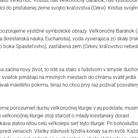
šu Veľkú noc. Kristus, náš veľkonočný Baránok, nás vyslobodil
ol do prisľúbenej zeme svojho kráľovstva (Cirkvi). Kristus svojím
ôr, pozorujeme výstižné symbolické obrazy: Veľkonočný Baránok (
a (kresťanská náuka, Eucharistia), voda vyvierajúca zo skaly (mil
ho boka Spasiteľovho), zasľúbená zem (Cirkev, kráľovstvo nebes
e sa začína nový život; to isté sa stalo s ľudstvom v smysle duc
ý sviatok prinášajú na mnohých miestach do chrámu svätiť jedlá:
iavali mäsitého pokrmu, teraz ho chcú prvý raz požívať posvätený
me porozumieť duchu veľkonočnej liturgie v jej podstate, musí
 veľkonočnej liturgie stojí starosť o mladý kresťanský dorast.
va zlatou niťou celú veľkolepú sieť tejto liturgie. Pri bohoslužb
redí veriacich. Všetky slávnosti týždňa konaly sa im kvôli. Kaž