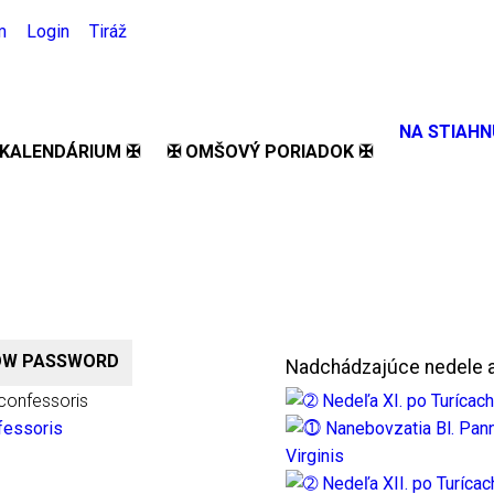
m
Login
Tiráž
NA STIAHN
 KALENDÁRIUM ✠
✠ OMŠOVÝ PORIADOK ✠
OW PASSWORD
2):
Nadchádzajúce nedele a 
nfessoris