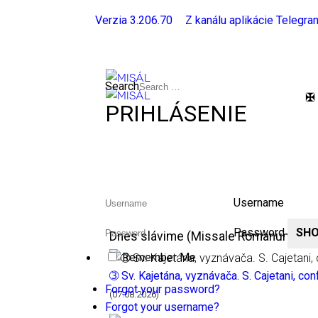
Verzia 3.206.70
Z kanálu aplikácie Telegra
Search
✠
PRIHLÁSENIE
Username
Password
SH
Dnes slávime (Missale Romanum 196
Remember Me
➂ Sv. Kajetána, vyznávača. S. Cajetani, co
Forgot your password?
(07.08.2026)
Forgot your username?