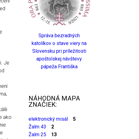
ečení
red
e
Správa bezradných
katolíkov o stave viery na
Slovensku pri príležitosti
apoštolskej návštevy
ň. Je
pápeža Františka
od
mení
yna,
NÁHODNÁ MAPA
ZNAČIEK:
lili
e ako
elektronický misál
5
nie
Žalm 43
2
re
Žalm 25
13