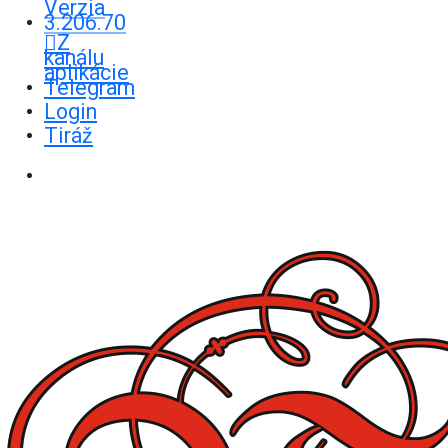
Verzia
3.206.70
Z
kanálu
aplikácie
Telegram
Login
Tiráž