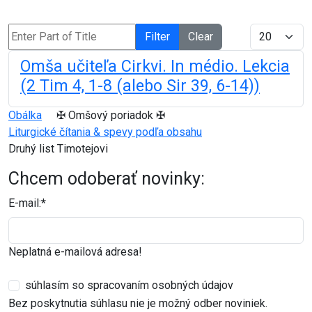
Enter Part of Title
Display #
Filter
Clear
Omša učiteľa Cirkvi. In médio. Lekcia
(2 Tim 4, 1-8 (alebo Sir 39, 6-14))
Obálka
✠ Omšový poriadok ✠
Liturgické čítania & spevy podľa obsahu
Druhý list Timotejovi
Chcem odoberať novinky:
E-mail:
*
Neplatná e-mailová adresa!
súhlasím so spracovaním osobných údajov
Bez poskytnutia súhlasu nie je možný odber noviniek.