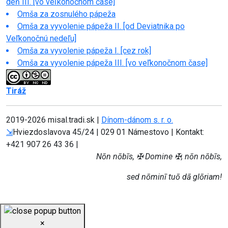
deň III. [vo veľkonočnom čase]
Omša za zosnulého pápeža
Omša za vyvolenie pápeža II. [od Deviatnika po
Veľkonočnú nedeľu]
Omša za vyvolenie pápeža I. [cez rok]
Omša za vyvolenie pápeža III. [vo veľkonočnom čase]
Tiráž
2019-
2026 misal.tradi.sk |
Dínom-dánom s. r. o.
⇲
Hviezdoslavova 45/24 | 029 01 Námestovo | Kontakt:
+421 907 26 43 36 |
Nōn nōbīs, ✠ Domine ✠, nōn nōbīs,
sed nōminī tuō dā glōriam!
×