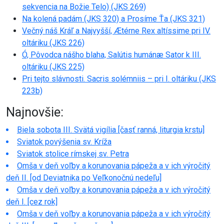
sekvencia na Božie Telo) (JKS 269)
Na kolená padám (JKS 320) a Prosíme Ťa (JKS 321)
Večný náš Kráľ a Najvyšší, Ætérne Rex altíssime pri IV.
oltáriku (JKS 226)
Ó, Pôvodca nášho blaha, Salútis humánæ Sator k III.
oltáriku (JKS 225)
Pri tejto slávnosti. Sacris solémniis – pri I. oltáriku (JKS
223b)
Najnovšie:
Biela sobota III. Svätá vigília [časť ranná, liturgia krstu]
Sviatok povýšenia sv. Kríža
Sviatok stolice rímskej sv. Petra
Omša v deň voľby a korunovania pápeža a v ich výročitý
deň II. [od Deviatnika po Veľkonočnú nedeľu]
Omša v deň voľby a korunovania pápeža a v ich výročitý
deň I. [cez rok]
Omša v deň voľby a korunovania pápeža a v ich výročitý