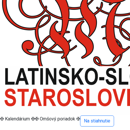
✠ Kalendárium ✠
✠ Omšový poriadok ✠
Na stiahnutie