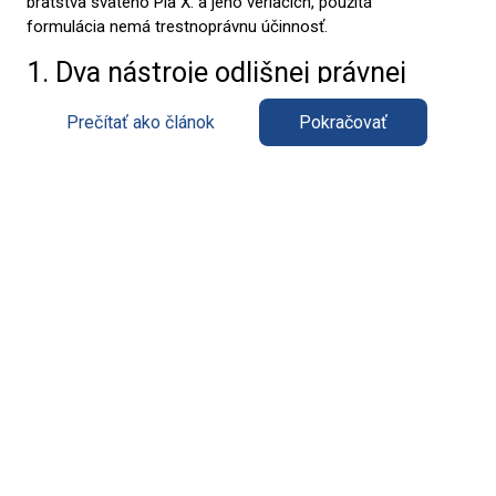
bratstva svätého Pia X. a jeho veriacich, použitá
formulácia nemá trestnoprávnu účinnosť.
1. Dva nástroje odlišnej právnej
povahy
Prečítať ako článok
Pokračovať
Na jednej strane dekrét vyhlasuje „so všetkými právnymi
účinkami“, že Mons. Alfonso de Galarreta a štyria biskupi
vysvätení 1. júla, Pascal Schreiber, Michael Goldade, Michel
Poinsinet de Sivry a Marc Hanappier, upadli
ipso facto
do
exkomunikácie
latae sententiae
vyhradenej Apoštolskej
stolici podľa kán. 1387 a 1364 § 1 CIC a že Mons. Bernard
Fellay ako spolusvätiteľ, ktorý sa verejne pripojil k
schizmatickému činu, podlieha exkomunikácii podľa kán.
1364 § 1.
Ide o deklaratórny dekrét týkajúci sa už nastúpených
trestov, teda popri rozsudku o jedinú vhodnú formu na
deklarovanie trestov
latae sententiae
podľa kán. 1341 a
1720. Jeho osobný rozsah pôsobnosti je taxatívne
vymedzený: šesť biskupov.