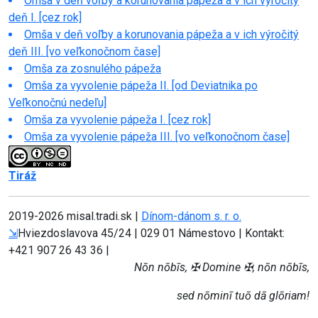
Omša v deň voľby a korunovania pápeža a v ich výročitý
deň I. [cez rok]
Omša v deň voľby a korunovania pápeža a v ich výročitý
deň III. [vo veľkonočnom čase]
Omša za zosnulého pápeža
Omša za vyvolenie pápeža II. [od Deviatnika po
Veľkonočnú nedeľu]
Omša za vyvolenie pápeža I. [cez rok]
Omša za vyvolenie pápeža III. [vo veľkonočnom čase]
Tiráž
2019-
2026 misal.tradi.sk |
Dínom-dánom s. r. o.
⇲
Hviezdoslavova 45/24 | 029 01 Námestovo | Kontakt:
+421 907 26 43 36 |
Nōn nōbīs, ✠ Domine ✠, nōn nōbīs,
sed nōminī tuō dā glōriam!