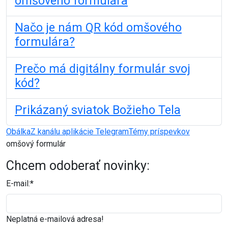
omšového formulára
Načo je nám QR kód omšového
formulára?
Prečo má digitálny formulár svoj
kód?
Prikázaný sviatok Božieho Tela
Obálka
Z kanálu aplikácie Telegram
Témy príspevkov
omšový formulár
Chcem odoberať novinky:
E-mail:
*
Neplatná e-mailová adresa!