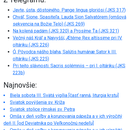
Javte, ústa, dôstojného. Pange lingua gloriósi (JKS 317)
Chváľ, Sione, Spasiteľa. Lauda Sion Salvatórem (omšová
sekvencia na Božie Telo) (JKS 269)
Na kolená padám (JKS 320) a Prosíme Ťa (JKS 321)
Večný náš Kráľ a Najvyšší, Ætérne Rex altíssime pri IV.
oltáriku (JKS 226)
Ó, Pôvodca nášho blaha, Salútis humánæ Sator k III.
oltáriku (JKS 225)
Pri tejto slávnosti. Sacris solémniis – pri I. oltáriku (JKS
223b)
Najnovšie:
Biela sobota III. Svätá vigília [časť ranná, liturgia krstu]
Sviatok povýšenia sv. Kríža
Sviatok stolice rímskej sv. Petra
Omša v deň voľby a korunovania pápeža a v ich výročitý
deň II. [od Deviatnika po Veľkonočnú nedeľu]