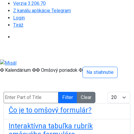
Verzia 3.206.70
Z kanálu aplikácie Telegram
Login
Tiráž
✠ Kalendárium ✠
✠ Omšový poriadok ✠
Na stiahnutie
Enter Part of Title
Display #
Filter
Clear
Čo je to omšový formulár?
Interaktívna tabuľka rubrík