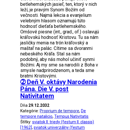
betlehemských jasieľ, ten, ktorý v nich
leží, je pravým Synom Božím od
večnosti. Najmä lekcia a evanjelium
velebným hlasom oznamujú túto
hodnosť dieťaťa betlehemského.
Omšové piesne (int., grad., of.) oslavujú
kráľovskú hodnosť Kristovu. Tu sa nám
jasličky menia na trón kráľovský a
maštaľ na palác. Cítime sa dvoranmi
nebeského Kráľa. Stal sa nám
podobný, aby nás mohol učiniť synmi
Božími. Aj my sme sa narodili z Boha v
smysle nadprirodzenom, a teda sme
bratmi Kristovými.
➁ Deň V. oktávy Narodenia
Pána. Die V. post
Nativitatem
Dňa
29.12.2032
Kategórie:
Proprium de tempore
,
De
tempore natalicio
,
Tempus Nativitatis
Štítky:
sviatok II. triedy (festum II. classis)
[1962]
,
sviatok univerzálny (festum