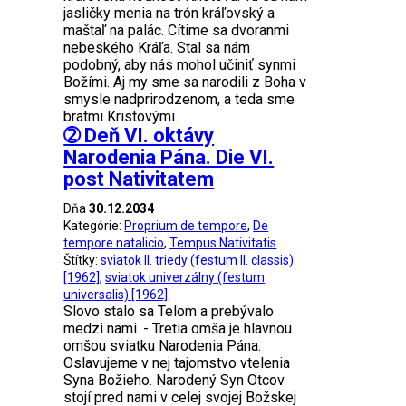
jasličky menia na trón kráľovský a
maštaľ na palác. Cítime sa dvoranmi
nebeského Kráľa. Stal sa nám
podobný, aby nás mohol učiniť synmi
Božími. Aj my sme sa narodili z Boha v
smysle nadprirodzenom, a teda sme
bratmi Kristovými.
➁ Deň VI. oktávy
Narodenia Pána. Die VI.
post Nativitatem
Dňa
30.12.2034
Kategórie:
Proprium de tempore
,
De
tempore natalicio
,
Tempus Nativitatis
Štítky:
sviatok II. triedy (festum II. classis)
[1962]
,
sviatok univerzálny (festum
universalis) [1962]
Slovo stalo sa Telom a prebývalo
medzi nami. - Tretia omša je hlavnou
omšou sviatku Narodenia Pána.
Oslavujeme v nej tajomstvo vtelenia
Syna Božieho. Narodený Syn Otcov
stojí pred nami v celej svojej Božskej