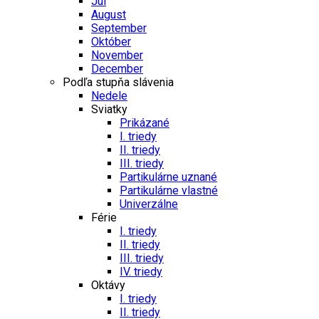
Júl
August
September
Október
November
December
Podľa stupňa slávenia
Nedele
Sviatky
Prikázané
I. triedy
II. triedy
III. triedy
Partikulárne uznané
Partikulárne vlastné
Univerzálne
Férie
I. triedy
II. triedy
III. triedy
IV. triedy
Oktávy
I. triedy
II. triedy