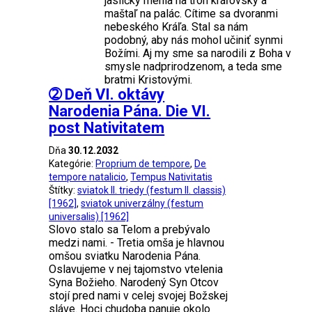
jasličky menia na trón kráľovský a
maštaľ na palác. Cítime sa dvoranmi
nebeského Kráľa. Stal sa nám
podobný, aby nás mohol učiniť synmi
Božími. Aj my sme sa narodili z Boha v
smysle nadprirodzenom, a teda sme
bratmi Kristovými.
➁ Deň VI. oktávy
Narodenia Pána. Die VI.
post Nativitatem
Dňa
30.12.2032
Kategórie:
Proprium de tempore
,
De
tempore natalicio
,
Tempus Nativitatis
Štítky:
sviatok II. triedy (festum II. classis)
[1962]
,
sviatok univerzálny (festum
universalis) [1962]
Slovo stalo sa Telom a prebývalo
medzi nami. - Tretia omša je hlavnou
omšou sviatku Narodenia Pána.
Oslavujeme v nej tajomstvo vtelenia
Syna Božieho. Narodený Syn Otcov
stojí pred nami v celej svojej Božskej
sláve. Hoci chudoba panuje okolo