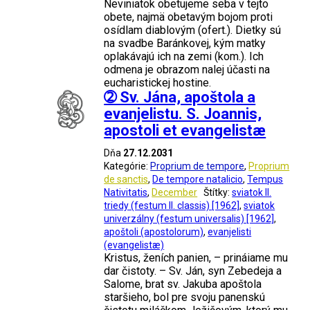
Neviniatok obetujeme seba v tejto
obete, najmä obetavým bojom proti
osídlam diablovým (ofert.). Dietky sú
na svadbe Baránkovej, kým matky
oplakávajú ich na zemi (kom.). Ich
odmena je obrazom nalej účasti na
eucharistickej hostine.
➁ Sv. Jána, apoštola a
evanjelistu. S. Joannis,
apostoli et evangelistæ
Dňa
27.12.2031
Kategórie:
Proprium de tempore
,
Proprium
de sanctis
,
De tempore natalicio
,
Tempus
Nativitatis
,
December
Štítky:
sviatok II.
triedy (festum II. classis) [1962]
,
sviatok
univerzálny (festum universalis) [1962]
,
apoštoli (apostolorum)
,
evanjelisti
(evangelistæ)
Kristus, ženích panien, – prináiame mu
dar čistoty. – Sv. Ján, syn Zebedeja a
Salome, brat sv. Jakuba apoštola
staršieho, bol pre svoju panenskú