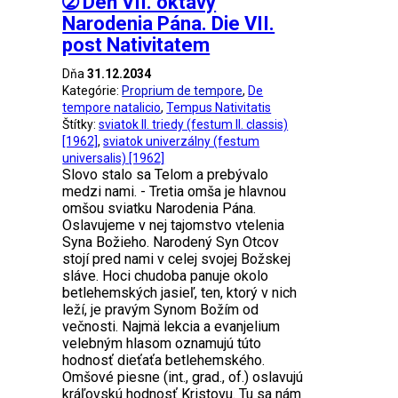
➁ Deň VII. oktávy
Narodenia Pána. Die VII.
post Nativitatem
Dňa
31.12.2034
Kategórie:
Proprium de tempore
,
De
tempore natalicio
,
Tempus Nativitatis
Štítky:
sviatok II. triedy (festum II. classis)
[1962]
,
sviatok univerzálny (festum
universalis) [1962]
Slovo stalo sa Telom a prebývalo
medzi nami. - Tretia omša je hlavnou
omšou sviatku Narodenia Pána.
Oslavujeme v nej tajomstvo vtelenia
Syna Božieho. Narodený Syn Otcov
stojí pred nami v celej svojej Božskej
sláve. Hoci chudoba panuje okolo
betlehemských jasieľ, ten, ktorý v nich
leží, je pravým Synom Božím od
večnosti. Najmä lekcia a evanjelium
velebným hlasom oznamujú túto
hodnosť dieťaťa betlehemského.
Omšové piesne (int., grad., of.) oslavujú
kráľovskú hodnosť Kristovu. Tu sa nám