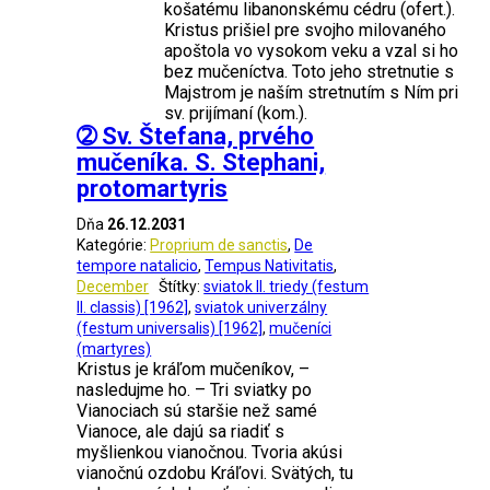
košatému libanonskému cédru (ofert.).
Kristus prišiel pre svojho milovaného
apoštola vo vysokom veku a vzal si ho
bez mučeníctva. Toto jeho stretnutie s
Majstrom je naším stretnutím s Ním pri
sv. prijímaní (kom.).
➁ Sv. Štefana, prvého
mučeníka. S. Stephani,
protomartyris
Dňa
26.12.2031
Kategórie:
Proprium de sanctis
,
De
tempore natalicio
,
Tempus Nativitatis
,
December
Štítky:
sviatok II. triedy (festum
II. classis) [1962]
,
sviatok univerzálny
(festum universalis) [1962]
,
mučeníci
(martyres)
Kristus je kráľom mučeníkov, –
nasledujme ho. – Tri sviatky po
Vianociach sú staršie než samé
Vianoce, ale dajú sa riadiť s
myšlienkou vianočnou. Tvoria akúsi
vianočnú ozdobu Kráľovi. Svätých, tu