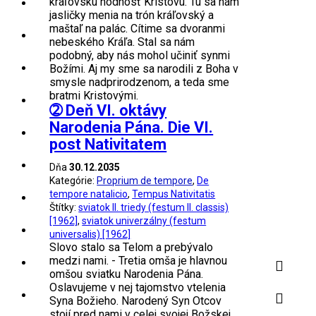
kráľovskú hodnosť Kristovu. Tu sa nám
jasličky menia na trón kráľovský a
maštaľ na palác. Cítime sa dvoranmi
nebeského Kráľa. Stal sa nám
podobný, aby nás mohol učiniť synmi
Božími. Aj my sme sa narodili z Boha v
smysle nadprirodzenom, a teda sme
bratmi Kristovými.
➁ Deň VI. oktávy
Narodenia Pána. Die VI.
post Nativitatem
Dňa
30.12.2035
Kategórie:
Proprium de tempore
,
De
tempore natalicio
,
Tempus Nativitatis
Štítky:
sviatok II. triedy (festum II. classis)
[1962]
,
sviatok univerzálny (festum
universalis) [1962]
Slovo stalo sa Telom a prebývalo
medzi nami. - Tretia omša je hlavnou
omšou sviatku Narodenia Pána.
Oslavujeme v nej tajomstvo vtelenia
Syna Božieho. Narodený Syn Otcov
stojí pred nami v celej svojej Božskej