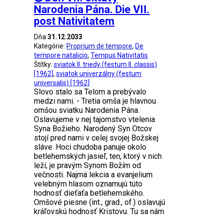
Narodenia Pána. Die VII.
post Nativitatem
Dňa
31.12.2033
Kategórie:
Proprium de tempore
,
De
tempore natalicio
,
Tempus Nativitatis
Štítky:
sviatok II. triedy (festum II. classis)
[1962]
,
sviatok univerzálny (festum
universalis) [1962]
Slovo stalo sa Telom a prebývalo
medzi nami. - Tretia omša je hlavnou
omšou sviatku Narodenia Pána.
Oslavujeme v nej tajomstvo vtelenia
Syna Božieho. Narodený Syn Otcov
stojí pred nami v celej svojej Božskej
sláve. Hoci chudoba panuje okolo
betlehemských jasieľ, ten, ktorý v nich
leží, je pravým Synom Božím od
večnosti. Najmä lekcia a evanjelium
velebným hlasom oznamujú túto
hodnosť dieťaťa betlehemského.
Omšové piesne (int., grad., of.) oslavujú
kráľovskú hodnosť Kristovu. Tu sa nám