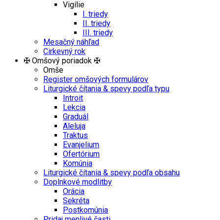
Vigílie
I. triedy
II. triedy
III. triedy
Mesačný náhľad
Cirkevný rok
✠ Omšový poriadok ✠
Omše
Register omšových formulárov
Liturgické čítania & spevy podľa typu
Introit
Lekcia
Graduál
Aleluja
Traktus
Evanjelium
Ofertórium
Komúnia
Liturgické čítania & spevy podľa obsahu
Doplnkové modlitby
Orácia
Sekréta
Postkomúnia
Pridaj menlivé časti