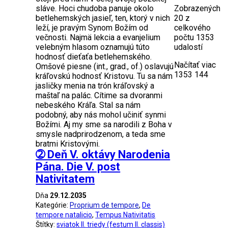
sláve. Hoci chudoba panuje okolo
Zobrazených
betlehemských jasieľ, ten, ktorý v nich
20
z
leží, je pravým Synom Božím od
celkového
večnosti. Najmä lekcia a evanjelium
počtu 1353
velebným hlasom oznamujú túto
udalostí
hodnosť dieťaťa betlehemského.
Načítať viac
Omšové piesne (int., grad., of.) oslavujú
1353
144
kráľovskú hodnosť Kristovu. Tu sa nám
jasličky menia na trón kráľovský a
maštaľ na palác. Cítime sa dvoranmi
nebeského Kráľa. Stal sa nám
podobný, aby nás mohol učiniť synmi
Božími. Aj my sme sa narodili z Boha v
smysle nadprirodzenom, a teda sme
bratmi Kristovými.
➁ Deň V. oktávy Narodenia
Pána. Die V. post
Nativitatem
Dňa
29.12.2035
Kategórie:
Proprium de tempore
,
De
tempore natalicio
,
Tempus Nativitatis
Štítky:
sviatok II. triedy (festum II. classis)