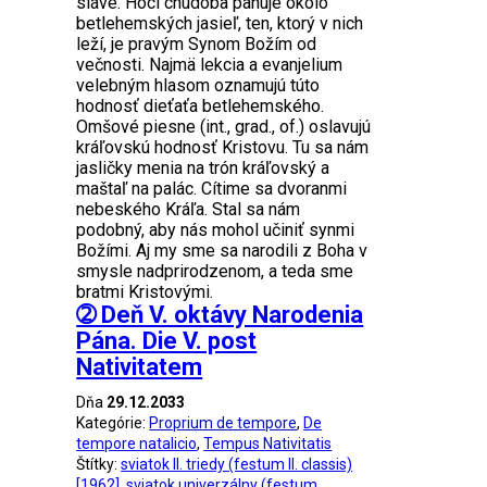
sláve. Hoci chudoba panuje okolo
betlehemských jasieľ, ten, ktorý v nich
leží, je pravým Synom Božím od
večnosti. Najmä lekcia a evanjelium
velebným hlasom oznamujú túto
hodnosť dieťaťa betlehemského.
Omšové piesne (int., grad., of.) oslavujú
kráľovskú hodnosť Kristovu. Tu sa nám
jasličky menia na trón kráľovský a
maštaľ na palác. Cítime sa dvoranmi
nebeského Kráľa. Stal sa nám
podobný, aby nás mohol učiniť synmi
Božími. Aj my sme sa narodili z Boha v
smysle nadprirodzenom, a teda sme
bratmi Kristovými.
➁ Deň V. oktávy Narodenia
Pána. Die V. post
Nativitatem
Dňa
29.12.2033
Kategórie:
Proprium de tempore
,
De
tempore natalicio
,
Tempus Nativitatis
Štítky:
sviatok II. triedy (festum II. classis)
[1962]
,
sviatok univerzálny (festum