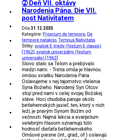
➁ Deň VII. oktávy
Narodenia Pána. Die VII.
post Nativitatem
Dňa
31.12.2035
Kategórie:
Proprium de tempore
,
De
tempore natalicio
,
Tempus Nativitatis
Štítky:
sviatok II. triedy (festum II. classis)
[1962]
,
sviatok univerzálny (festum
universalis) [1962]
Slovo stalo sa Telom a prebývalo
medzi nami. - Tretia omša je hlavnou
omšou sviatku Narodenia Pána.
Oslavujeme v nej tajomstvo vtelenia
Syna Božieho. Narodený Syn Otcov
stojí pred nami v celej svojej Božskej
sláve. Hoci chudoba panuje okolo
betlehemských jasieľ, ten, ktorý v nich
leží, je pravým Synom Božím od
večnosti. Najmä lekcia a evanjelium
velebným hlasom oznamujú túto
hodnosť dieťaťa betlehemského.
Omšové piesne (int., grad., of.) oslavujú