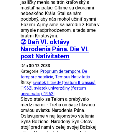
jasličky menia na trón kráľovský a
maštaľ na palác. Cítime sa dvoranmi
nebeského Kráľa. Stal sa nám
podobný, aby nás mohol učiniť synmi
Božími. Aj my sme sa narodili z Boha v
smysle nadprirodzenom, a teda sme
bratmi Kristovými.
➁ Deň VI. oktávy
Narodenia Pána. Die VI.
post Nativitatem
Dňa
30.12.2033
Kategórie:
Proprium de tempore
,
De
tempore natalicio
,
Tempus Nativitatis
Štítky:
sviatok II. triedy (festum II. classis)
[1962]
,
sviatok univerzálny (festum
universalis) [1962]
Slovo stalo sa Telom a prebývalo
medzi nami. - Tretia omša je hlavnou
omšou sviatku Narodenia Pána.
Oslavujeme v nej tajomstvo vtelenia
Syna Božieho. Narodený Syn Otcov
stojí pred nami v celej svojej Božskej