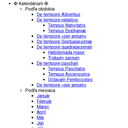
✠ Kalendárium ✠
Podľa obdobia
De tempore Adventus
De tempore natalicio
Tempus Nativitatis
Tempus Epiphaniæ
De tempore «per annum»
De tempore Septuagesimæ
De tempore quadragesimali
Hebdomada maior
Triduum sacrum
De tempore paschali
Tempus Paschatis
Tempus Ascensionis
Octavam Pentecostes
De tempore «per annum»
Podľa mesiaca
Január
Február
Marec
Apríl
Máj
Jún