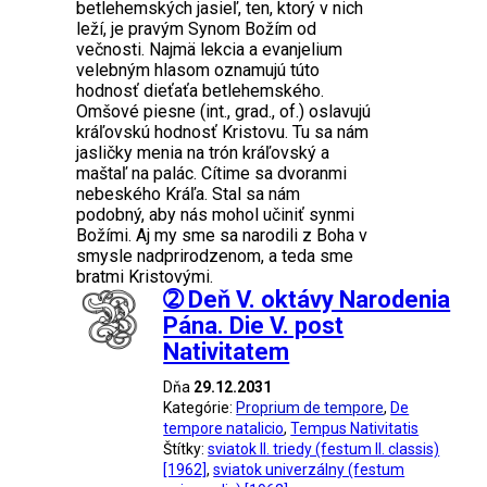
betlehemských jasieľ, ten, ktorý v nich
leží, je pravým Synom Božím od
večnosti. Najmä lekcia a evanjelium
velebným hlasom oznamujú túto
hodnosť dieťaťa betlehemského.
Omšové piesne (int., grad., of.) oslavujú
kráľovskú hodnosť Kristovu. Tu sa nám
jasličky menia na trón kráľovský a
maštaľ na palác. Cítime sa dvoranmi
nebeského Kráľa. Stal sa nám
podobný, aby nás mohol učiniť synmi
Božími. Aj my sme sa narodili z Boha v
smysle nadprirodzenom, a teda sme
bratmi Kristovými.
➁ Deň V. oktávy Narodenia
Pána. Die V. post
Nativitatem
Dňa
29.12.2031
Kategórie:
Proprium de tempore
,
De
tempore natalicio
,
Tempus Nativitatis
Štítky:
sviatok II. triedy (festum II. classis)
[1962]
,
sviatok univerzálny (festum