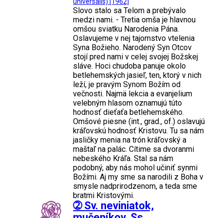
universalis) [1962]
Slovo stalo sa Telom a prebývalo
medzi nami. - Tretia omša je hlavnou
omšou sviatku Narodenia Pána.
Oslavujeme v nej tajomstvo vtelenia
Syna Božieho. Narodený Syn Otcov
stojí pred nami v celej svojej Božskej
sláve. Hoci chudoba panuje okolo
betlehemských jasieľ, ten, ktorý v nich
leží, je pravým Synom Božím od
večnosti. Najmä lekcia a evanjelium
velebným hlasom oznamujú túto
hodnosť dieťaťa betlehemského.
Omšové piesne (int., grad., of.) oslavujú
kráľovskú hodnosť Kristovu. Tu sa nám
jasličky menia na trón kráľovský a
maštaľ na palác. Cítime sa dvoranmi
nebeského Kráľa. Stal sa nám
podobný, aby nás mohol učiniť synmi
Božími. Aj my sme sa narodili z Boha v
smysle nadprirodzenom, a teda sme
bratmi Kristovými.
➁ Sv. neviniatok,
mučeníkov. Ss.