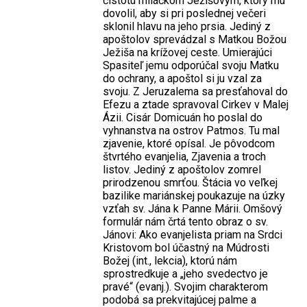
čistotu miláčkom Ježišovým, ktorý mu
dovolil, aby si pri poslednej večeri
sklonil hlavu na jeho prsia. Jediný z
apoštolov sprevádzal s Matkou Božou
Ježiša na krížovej ceste. Umierajúci
Spasiteľ jemu odporúčal svoju Matku
do ochrany, a apoštol si ju vzal za
svoju. Z Jeruzalema sa presťahoval do
Efezu a ztade spravoval Cirkev v Malej
Ázii. Cisár Domicuán ho poslal do
vyhnanstva na ostrov Patmos. Tu mal
zjavenie, ktoré opísal. Je pôvodcom
štvrtého evanjelia, Zjavenia a troch
listov. Jediný z apoštolov zomrel
prirodzenou smrťou. Štácia vo veľkej
bazilike mariánskej poukazuje na úzky
vzťah sv. Jána k Panne Márii. Omšový
formulár nám črtá tento obraz o sv.
Jánovi: Ako evanjelista priam na Srdci
Kristovom bol účastný na Múdrosti
Božej (int., lekcia), ktorú nám
sprostredkuje a „jeho svedectvo je
pravé“ (evanj.). Svojim charakterom
podobá sa prekvitajúcej palme a