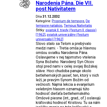
Narodenia Pána. Die VII.
post Nativitatem
Dňa
31.12.2032
Kategórie:
Proprium de tempore
,
De
tempore natalicio
,
Tempus Nativitatis
Štítky:
sviatok II. triedy (festum II. classis)
[1962]
,
sviatok univerzálny (festum
universalis) [1962]
Slovo stalo sa Telom a prebývalo
medzi nami. - Tretia omša je hlavnou
omšou sviatku Narodenia Pána.
Oslavujeme v nej tajomstvo vtelenia
Syna Božieho. Narodený Syn Otcov
stojí pred nami v celej svojej Božskej
sláve. Hoci chudoba panuje okolo
betlehemských jasieľ, ten, ktorý v nich
leží, je pravým Synom Božím od
večnosti. Najmä lekcia a evanjelium
velebným hlasom oznamujú túto
hodnosť dieťaťa betlehemského.
Omšové piesne (int., grad., of.) oslavujú
kráľovskú hodnosť Kristovu. Tu sa nám