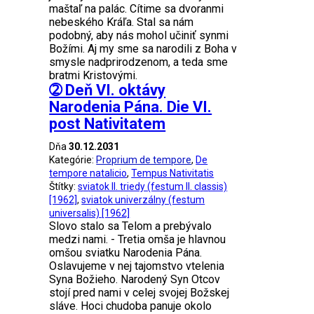
maštaľ na palác. Cítime sa dvoranmi
nebeského Kráľa. Stal sa nám
podobný, aby nás mohol učiniť synmi
Božími. Aj my sme sa narodili z Boha v
smysle nadprirodzenom, a teda sme
bratmi Kristovými.
➁ Deň VI. oktávy
Narodenia Pána. Die VI.
post Nativitatem
Dňa
30.12.2031
Kategórie:
Proprium de tempore
,
De
tempore natalicio
,
Tempus Nativitatis
Štítky:
sviatok II. triedy (festum II. classis)
[1962]
,
sviatok univerzálny (festum
universalis) [1962]
Slovo stalo sa Telom a prebývalo
medzi nami. - Tretia omša je hlavnou
omšou sviatku Narodenia Pána.
Oslavujeme v nej tajomstvo vtelenia
Syna Božieho. Narodený Syn Otcov
stojí pred nami v celej svojej Božskej
sláve. Hoci chudoba panuje okolo