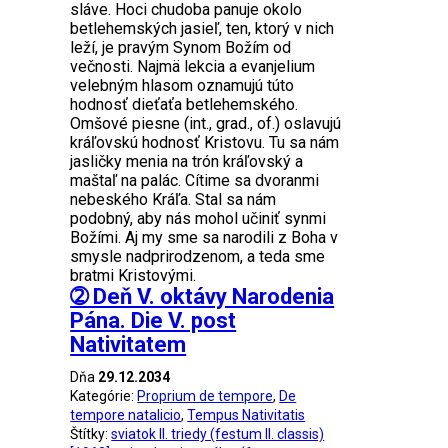
sláve. Hoci chudoba panuje okolo
betlehemských jasieľ, ten, ktorý v nich
leží, je pravým Synom Božím od
večnosti. Najmä lekcia a evanjelium
velebným hlasom oznamujú túto
hodnosť dieťaťa betlehemského.
Omšové piesne (int., grad., of.) oslavujú
kráľovskú hodnosť Kristovu. Tu sa nám
jasličky menia na trón kráľovský a
maštaľ na palác. Cítime sa dvoranmi
nebeského Kráľa. Stal sa nám
podobný, aby nás mohol učiniť synmi
Božími. Aj my sme sa narodili z Boha v
smysle nadprirodzenom, a teda sme
bratmi Kristovými.
➁ Deň V. oktávy Narodenia
Pána. Die V. post
Nativitatem
Dňa
29.12.2034
Kategórie:
Proprium de tempore
,
De
tempore natalicio
,
Tempus Nativitatis
Štítky:
sviatok II. triedy (festum II. classis)