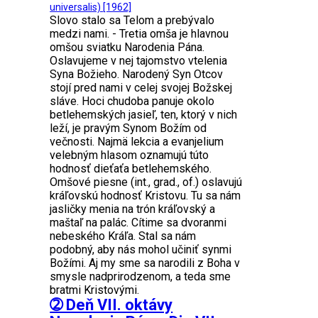
universalis) [1962]
Slovo stalo sa Telom a prebývalo
medzi nami. - Tretia omša je hlavnou
omšou sviatku Narodenia Pána.
Oslavujeme v nej tajomstvo vtelenia
Syna Božieho. Narodený Syn Otcov
stojí pred nami v celej svojej Božskej
sláve. Hoci chudoba panuje okolo
betlehemských jasieľ, ten, ktorý v nich
leží, je pravým Synom Božím od
večnosti. Najmä lekcia a evanjelium
velebným hlasom oznamujú túto
hodnosť dieťaťa betlehemského.
Omšové piesne (int., grad., of.) oslavujú
kráľovskú hodnosť Kristovu. Tu sa nám
jasličky menia na trón kráľovský a
maštaľ na palác. Cítime sa dvoranmi
nebeského Kráľa. Stal sa nám
podobný, aby nás mohol učiniť synmi
Božími. Aj my sme sa narodili z Boha v
smysle nadprirodzenom, a teda sme
bratmi Kristovými.
➁ Deň VII. oktávy