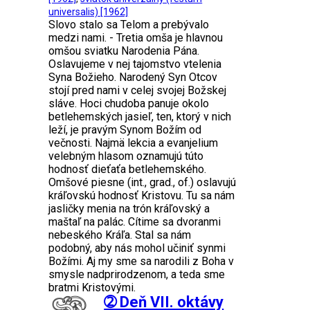
universalis) [1962]
Slovo stalo sa Telom a prebývalo
medzi nami. - Tretia omša je hlavnou
omšou sviatku Narodenia Pána.
Oslavujeme v nej tajomstvo vtelenia
Syna Božieho. Narodený Syn Otcov
stojí pred nami v celej svojej Božskej
sláve. Hoci chudoba panuje okolo
betlehemských jasieľ, ten, ktorý v nich
leží, je pravým Synom Božím od
večnosti. Najmä lekcia a evanjelium
velebným hlasom oznamujú túto
hodnosť dieťaťa betlehemského.
Omšové piesne (int., grad., of.) oslavujú
kráľovskú hodnosť Kristovu. Tu sa nám
jasličky menia na trón kráľovský a
maštaľ na palác. Cítime sa dvoranmi
nebeského Kráľa. Stal sa nám
podobný, aby nás mohol učiniť synmi
Božími. Aj my sme sa narodili z Boha v
smysle nadprirodzenom, a teda sme
bratmi Kristovými.
➁ Deň VII. oktávy