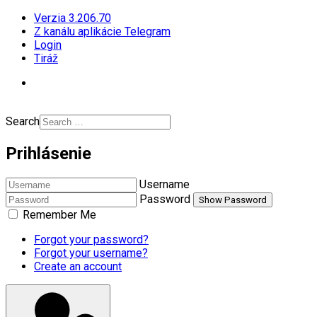
Verzia 3.206.70
Z kanálu aplikácie Telegram
Login
Tiráž
Search
Prihlásenie
Username
Password
Show Password
Remember Me
Forgot your password?
Forgot your username?
Create an account