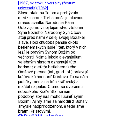
[1962]
,
sviatok univerzálny (festum
universalis) [1962]
Slovo stalo sa Telom a prebývalo
medzi nami. - Tretia omša je hlavnou
omšou sviatku Narodenia Pána.
Oslavujeme v nej tajomstvo vtelenia
Syna Božieho. Narodený Syn Otcov
stojí pred nami v celej svojej Božskej
sláve. Hoci chudoba panuje okolo
betlehemských jasieľ, ten, ktorý v nich
leží, je pravým Synom Božím od
večnosti. Najmä lekcia a evanjelium
velebným hlasom oznamujú túto
hodnosť dieťaťa betlehemského.
Omšové piesne (int., grad., of.) oslavujú
kráľovskú hodnosť Kristovu. Tu sa nám
jasličky menia na trón kráľovský a
maštaľ na palác. Cítime sa dvoranmi
nebeského Kráľa. Stal sa nám
podobný, aby nás mohol učiniť synmi
Božími. Aj my sme sa narodili z Boha v
smysle nadprirodzenom, a teda sme
bratmi Kristovými.