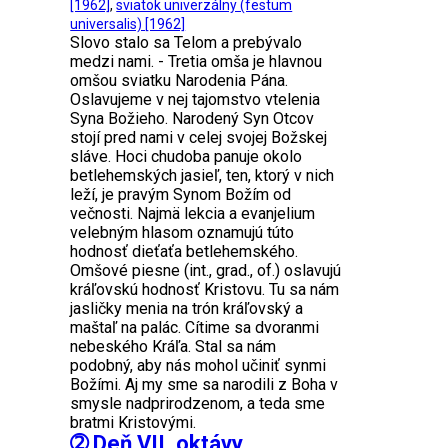
[1962]
,
sviatok univerzálny (festum
universalis) [1962]
Slovo stalo sa Telom a prebývalo
medzi nami. - Tretia omša je hlavnou
omšou sviatku Narodenia Pána.
Oslavujeme v nej tajomstvo vtelenia
Syna Božieho. Narodený Syn Otcov
stojí pred nami v celej svojej Božskej
sláve. Hoci chudoba panuje okolo
betlehemských jasieľ, ten, ktorý v nich
leží, je pravým Synom Božím od
večnosti. Najmä lekcia a evanjelium
velebným hlasom oznamujú túto
hodnosť dieťaťa betlehemského.
Omšové piesne (int., grad., of.) oslavujú
kráľovskú hodnosť Kristovu. Tu sa nám
jasličky menia na trón kráľovský a
maštaľ na palác. Cítime sa dvoranmi
nebeského Kráľa. Stal sa nám
podobný, aby nás mohol učiniť synmi
Božími. Aj my sme sa narodili z Boha v
smysle nadprirodzenom, a teda sme
bratmi Kristovými.
➁ Deň VII. oktávy