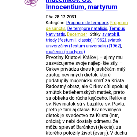
Innocentium, martyrum
Dňa
28.12.2031
Kategórie:
Proprium de tempore
,
Proprium
de sanctis
,
De tempore natalicio
,
Tempus
Nativitatis
,
December
Štítky:
sviatok II.
triedy (festum II. classis) [1962]
,
sviatok
univerzálny (festum universalis) [1962]
,
mučeníci (martyres)
Prvotiny Kristovi Kráľovi, – aj my mu
zasväcujeme svoje najlep-šie sily. –
Cirkev privádza dnes k jasličkám milý
zástup nevinných dietok, ktoré
podstúpily mučenícku smrť za Krista.
Radostný obraz, ale Cirkev cíti spolu aj
smútok betlehemských matiek, preto
sa oblieka do rúcha kajúceho. Relikvie
sv. Neviniatok sú v bazilike sv. Pavla,
preto je tam aj štácia. Krv nevinných
dietok je svedectvo za Krista (intr.,
orácia); v nebi dostaly odmenu, že
môžu spievať Baránkovi (lekcia), za
ktorého položily život (evanj.). V duchu