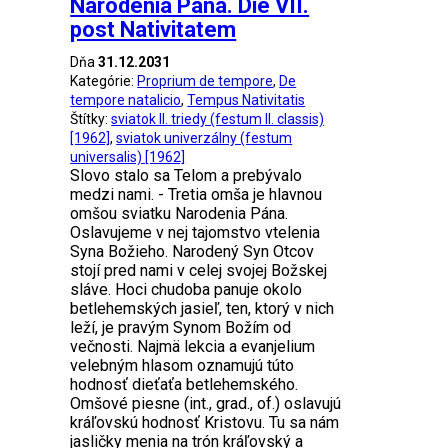
Narodenia Pána. Die VII.
post Nativitatem
Dňa
31.12.2031
Kategórie:
Proprium de tempore
,
De
tempore natalicio
,
Tempus Nativitatis
Štítky:
sviatok II. triedy (festum II. classis)
[1962]
,
sviatok univerzálny (festum
universalis) [1962]
Slovo stalo sa Telom a prebývalo
medzi nami. - Tretia omša je hlavnou
omšou sviatku Narodenia Pána.
Oslavujeme v nej tajomstvo vtelenia
Syna Božieho. Narodený Syn Otcov
stojí pred nami v celej svojej Božskej
sláve. Hoci chudoba panuje okolo
betlehemských jasieľ, ten, ktorý v nich
leží, je pravým Synom Božím od
večnosti. Najmä lekcia a evanjelium
velebným hlasom oznamujú túto
hodnosť dieťaťa betlehemského.
Omšové piesne (int., grad., of.) oslavujú
kráľovskú hodnosť Kristovu. Tu sa nám
jasličky menia na trón kráľovský a