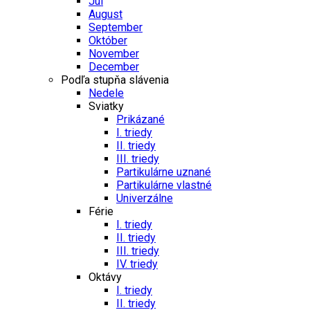
Júl
August
September
Október
November
December
Podľa stupňa slávenia
Nedele
Sviatky
Prikázané
I. triedy
II. triedy
III. triedy
Partikulárne uznané
Partikulárne vlastné
Univerzálne
Férie
I. triedy
II. triedy
III. triedy
IV. triedy
Oktávy
I. triedy
II. triedy