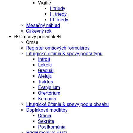
Vigílie
I. triedy
II. triedy
III. triedy
Mesačný náhľad
Cirkevný rok
✠ Omšový poriadok ✠
Omše
Register omšových formulárov
Liturgické čítania & spevy podľa typu
Introit
Lekcia
Graduál
Aleluja
Traktus
Evanjelium
Ofertórium
Komúnia
Liturgické čítania & spevy podľa obsahu
Doplnkové modlitby
Orácia
Sekréta
Postkomúnia
Pridaj menlivé časti