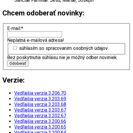
Sanctæ Familiæ: Jesu, Mariæ, Joseph
Chcem odoberať novinky:
E-mail:
*
Neplatná e-mailová adresa!
súhlasím so spracovaním osobných údajov
Bez poskytnutia súhlasu nie je možný odber noviniek.
Odoberať
Verzie:
Vedľajšia verzia 3.206.70
Vedľajšia verzia 3.203.69
Vedľajšia verzia 3.203.68
Vedľajšia verzia 3.203.67
Vedľajšia verzia 3.202.67
Vedľajšia verzia 3.200.66
Vedľajšia verzia 3.200.65
Vedľajšia verzia 3.200.64