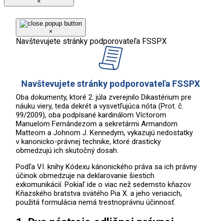
×
×
Navštevujete stránky podporovateľa FSSPX
Navštevujete stránky podporovateľa FSSPX
Oba dokumenty, ktoré 2. júla zverejnilo Dikastérium pre
náuku viery, teda dekrét a vysvetľujúca nóta (Prot. č.
99/2009), oba podpísané kardinálom Víctorom
Manuelom Fernándezom a sekretármi Armandom
Matteom a Johnom J. Kennedym, vykazujú nedostatky
v kanonicko-právnej technike, ktoré drasticky
obmedzujú ich skutočný dosah.
Podľa VI. knihy Kódexu kánonického práva sa ich právny
účinok obmedzuje na deklarovanie šiestich
exkomunikácií. Pokiaľ ide o viac než sedemsto kňazov
Kňazského bratstva svätého Pia X. a jeho veriacich,
použitá formulácia nemá trestnoprávnu účinnosť.