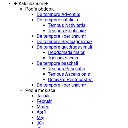
✠ Kalendárium ✠
Podľa obdobia
De tempore Adventus
De tempore natalicio
Tempus Nativitatis
Tempus Epiphaniæ
De tempore «per annum»
De tempore Septuagesimæ
De tempore quadragesimali
Hebdomada maior
Triduum sacrum
De tempore paschali
Tempus Paschatis
Tempus Ascensionis
Octavam Pentecostes
De tempore «per annum»
Podľa mesiaca
Január
Február
Marec
Apríl
Máj
Jún