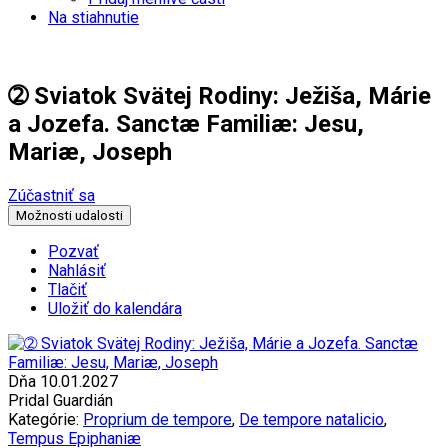
Na stiahnutie
➁ Sviatok Svätej Rodiny: Ježiša, Márie
a Jozefa. Sanctæ Familiæ: Jesu,
Mariæ, Joseph
Zúčastniť sa
Možnosti udalosti
Pozvať
Nahlásiť
Tlačiť
Uložiť do kalendára
Dňa 10.01.2027
Pridal Guardián
Kategórie:
Proprium de tempore
,
De tempore natalicio
,
Tempus Epiphaniæ