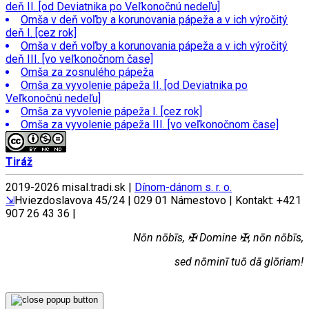
deň II. [od Deviatnika po Veľkonočnú nedeľu]
Omša v deň voľby a korunovania pápeža a v ich výročitý
deň I. [cez rok]
Omša v deň voľby a korunovania pápeža a v ich výročitý
deň III. [vo veľkonočnom čase]
Omša za zosnulého pápeža
Omša za vyvolenie pápeža II. [od Deviatnika po
Veľkonočnú nedeľu]
Omša za vyvolenie pápeža I. [cez rok]
Omša za vyvolenie pápeža III. [vo veľkonočnom čase]
Tiráž
2019-
2026 misal.tradi.sk |
Dínom-dánom s. r. o.
⇲
Hviezdoslavova 45/24 | 029 01 Námestovo | Kontakt: +421
907 26 43 36 |
Nōn nōbīs, ✠ Domine ✠, nōn nōbīs,
sed nōminī tuō dā glōriam!