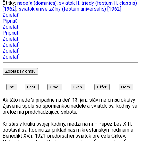
Štítky:
nedeľa (dominica)
,
sviatok II. triedy (festum II. classis)
[1962]
,
sviatok univerzálny (festum universalis) [1962]
Zdieľať
Pípnuť
Zdieľať
Pripnúť
Zdieľať
Zdieľať
Zdieľať
Zdieľať
Zobraz sv. omšu
Int.
Lect.
Grad.
Evan.
Offer.
Com.
Ak táto nedeľa pripadne na deň 13. jan., slávime omšu oktávy
Zjavenia spolu so spomienkou nedele a sviatok sv. Rodiny sa
preloží na predchádzajúcu sobotu.
Kristus v kruhu svojej Rodiny, medzi nami. - Pápež Lev XIII.
postavil sv. Rodinu za príklad našim kresťanským rodinám a
Benedikt XV. r. 1921 predpísal jej sviatok pre celú Cirkev.