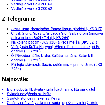
Vedľajšia verzia 3.200.63
Vedľajšia verzia 3.200.62
Z Telegramu:
Javte, ústa, dôstojného. Pange lingua gloriósi (JKS 317)
Chváľ, Sione, Spasiteľa. Lauda Sion Salvatórem (omšová
sekvencia na Božie Telo) (JKS 269)
Na kolená padám (JKS 320) a Prosíme Ťa (JKS 321)
Večný náš Kráľ a Najvyšší, Ætérne Rex altíssime pri IV.
oltáriku (JKS 226)
Ó, Pôvodca nášho blaha, Salútis humánæ Sator k III.
oltáriku (JKS 225)
Pri tejto slávnosti. Sacris solémniis – pri I. oltáriku (JKS
223b)
Najnovšie:
Biela sobota III. Svätá vigília [časť ranná, liturgia krstu]
Sviatok povýšenia sv. Kríža
Sviatok stolice rímskej sv. Petra
Omša v deň voľby a korunovania pápeža a v ich výročitý