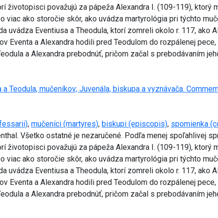
orí životopisci považujú za pápeža Alexandra I. (109-119), ktor
a o viac ako storočie skôr, ako uvádza martyrológia pri týchto mu
uvádza Eventiusa a Theodula, ktorí zomreli okolo r. 117, ako A
ov Eventa a Alexandra hodili pred Teodulom do rozpálenej pece, aby
 Teodula a Alexandra prebodnúť, pričom začal s prebodávaním jeho
 a Teodula, mučeníkov; Juvenála, biskupa a vyznávača. Commemora
fessarii)
,
mučeníci (martyres)
,
biskupi (episcopis)
,
spomienka (
menthal. Všetko ostatné je nezaručené. Podľa menej spoľahlivej s
orí životopisci považujú za pápeža Alexandra I. (109-119), ktor
a o viac ako storočie skôr, ako uvádza martyrológia pri týchto mu
uvádza Eventiusa a Theodula, ktorí zomreli okolo r. 117, ako A
ov Eventa a Alexandra hodili pred Teodulom do rozpálenej pece, aby
 Teodula a Alexandra prebodnúť, pričom začal s prebodávaním jeho