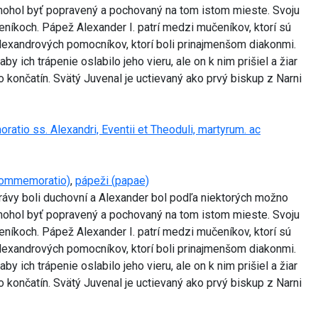
ý mohol byť popravený a pochovaný na tom istom mieste. Svoju
čeníkoch. Pápež Alexander I. patrí medzi mučeníkov, ktorí sú
lexandrových pomocníkov, ktorí boli prinajmenšom diakonmi.
 ich trápenie oslabilo jeho vieru, ale on k nim prišiel a žiar
 končatín. Svätý Juvenal je uctievaný ako prvý biskup z Narni
tio ss. Alexandri, Eventii et Theoduli, martyrum. ac
commemoratio)
,
pápeži (papae)
právy boli duchovní a Alexander bol podľa niektorých možno
ý mohol byť popravený a pochovaný na tom istom mieste. Svoju
čeníkoch. Pápež Alexander I. patrí medzi mučeníkov, ktorí sú
lexandrových pomocníkov, ktorí boli prinajmenšom diakonmi.
 ich trápenie oslabilo jeho vieru, ale on k nim prišiel a žiar
 končatín. Svätý Juvenal je uctievaný ako prvý biskup z Narni