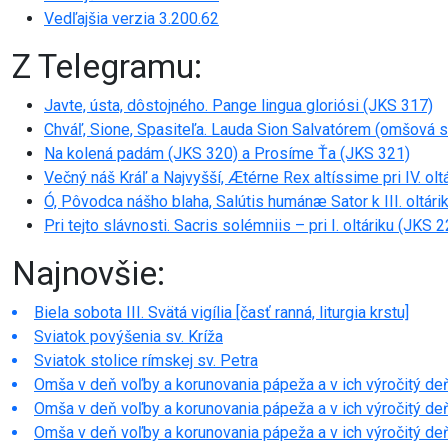
Vedľajšia verzia 3.200.62
Z Telegramu:
Javte, ústa, dôstojného. Pange lingua gloriósi (JKS 317)
Chváľ, Sione, Spasiteľa. Lauda Sion Salvatórem (omšová 
Na kolená padám (JKS 320) a Prosíme Ťa (JKS 321)
Večný náš Kráľ a Najvyšší, Ætérne Rex altíssime pri IV. olt
Ó, Pôvodca nášho blaha, Salútis humánæ Sator k III. oltári
Pri tejto slávnosti. Sacris solémniis – pri I. oltáriku (JKS 
Najnovšie:
Biela sobota III. Svätá vigília [časť ranná, liturgia krstu]
Sviatok povýšenia sv. Kríža
Sviatok stolice rímskej sv. Petra
Omša v deň voľby a korunovania pápeža a v ich výročitý deň
Omša v deň voľby a korunovania pápeža a v ich výročitý deň 
Omša v deň voľby a korunovania pápeža a v ich výročitý deň