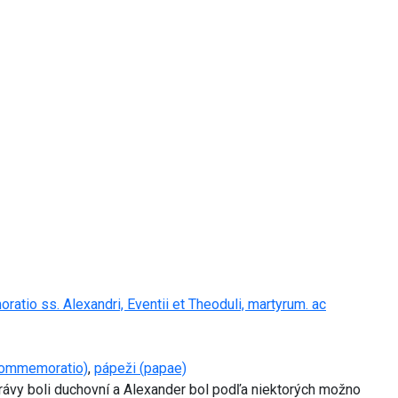
tio ss. Alexandri, Eventii et Theoduli, martyrum. ac
commemoratio)
,
pápeži (papae)
právy boli duchovní a Alexander bol podľa niektorých možno