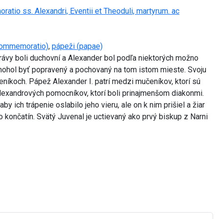
tio ss. Alexandri, Eventii et Theoduli, martyrum. ac
commemoratio)
,
pápeži (papae)
právy boli duchovní a Alexander bol podľa niektorých možno
ý mohol byť popravený a pochovaný na tom istom mieste. Svoju
čeníkoch. Pápež Alexander I. patrí medzi mučeníkov, ktorí sú
lexandrových pomocníkov, ktorí boli prinajmenšom diakonmi.
 ich trápenie oslabilo jeho vieru, ale on k nim prišiel a žiar
 končatín. Svätý Juvenal je uctievaný ako prvý biskup z Narni