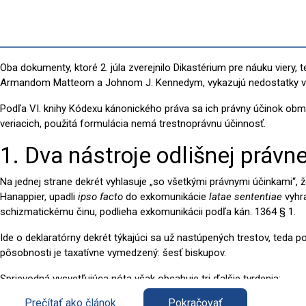
Oba dokumenty, ktoré 2. júla zverejnilo Dikastérium pre náuku vier
Armandom Matteom a Johnom J. Kennedym, vykazujú nedostatky v ka
Podľa VI. knihy Kódexu kánonického práva sa ich právny účinok obme
veriacich, použitá formulácia nemá trestnoprávnu účinnosť.
1. Dva nástroje odlišnej právn
Na jednej strane dekrét vyhlasuje „so všetkými právnymi účinkami“, že
Hanappier, upadli
ipso facto
do exkomunikácie
latae sententiae
vyhra
schizmatickému činu, podlieha exkomunikácii podľa kán. 1364 § 1.
Ide o deklaratórny dekrét týkajúci sa už nastúpených trestov, teda 
pôsobnosti je taxatívne vymedzený: šesť biskupov.
Sprievodná vysvetľujúca nóta však obsahuje tri ďalšie tvrdenia:
Prečítať ako článok
Pokračovať
že vysvätení duchovní Bratstva „sa nachádzajú v schizme a tre