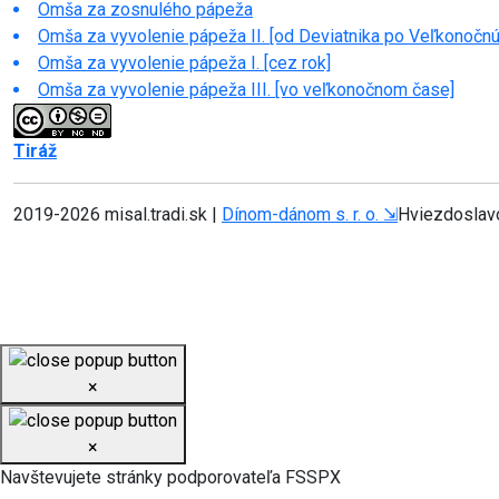
Omša za zosnulého pápeža
Omša za vyvolenie pápeža II. [od Deviatnika po Veľkonočnú
Omša za vyvolenie pápeža I. [cez rok]
Omša za vyvolenie pápeža III. [vo veľkonočnom čase]
Tiráž
2019-
2026 misal.tradi.sk |
Dínom-dánom s. r. o. ⇲
Hviezdoslavo
×
×
Navštevujete stránky podporovateľa FSSPX