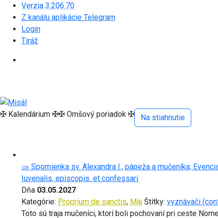
Verzia 3.206.70
Z kanálu aplikácie Telegram
Login
Tiráž
✠ Kalendárium ✠
✠ Omšový poriadok ✠
Na stiahnutie
㎝ Spomienka sv. Alexandra I., pápeža a mučeníka; Evencia
Iuvenalis, episcopis. et confessari
Dňa
03.05.2027
Kategórie:
Proprium de sanctis
,
Máj
Štítky:
vyznávači (con
Toto sú traja mučeníci, ktorí boli pochovaní pri ceste No