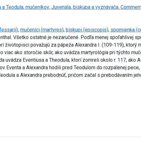
 a Teodula, mučeníkov; Juvenála, biskupa a vyznávača. Commemora
fessarii)
,
mučeníci (martyres)
,
biskupi (episcopis)
,
spomienka (
menthal. Všetko ostatné je nezaručené. Podľa menej spoľahlivej s
orí životopisci považujú za pápeža Alexandra I. (109-119), ktor
a o viac ako storočie skôr, ako uvádza martyrológia pri týchto mu
uvádza Eventiusa a Theodula, ktorí zomreli okolo r. 117, ako A
ov Eventa a Alexandra hodili pred Teodulom do rozpálenej pece, aby
 Teodula a Alexandra prebodnúť, pričom začal s prebodávaním jeho