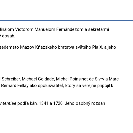
é kardinálom Víctorom Manuelom Fernándezom a sekretármi
ý dosah.
ž sedemsto kňazov Kňazského bratstva svätého Pia X. a jeho
l Schreiber, Michael Goldade, Michel Poinsinet de Sivry a Marc
ernard Fellay ako spolusvätiteľ, ktorý sa verejne pripojil k
ententiae
podľa kán. 1341 a 1720. Jeho osobný rozsah
i stanovenej právom“;