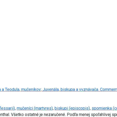
 a Teodula, mučeníkov; Juvenála, biskupa a vyznávača. Commemora
fessarii)
,
mučeníci (martyres)
,
biskupi (episcopis)
,
spomienka (
menthal. Všetko ostatné je nezaručené. Podľa menej spoľahlivej s