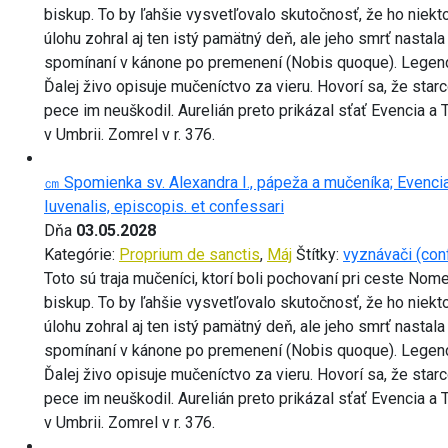
biskup. To by ľahšie vysvetľovalo skutočnosť, že ho niekt
úlohu zohral aj ten istý pamätný deň, ale jeho smrť nastal
spomínaní v kánone po premenení (Nobis quoque). Legenda 
Ďalej živo opisuje mučeníctvo za vieru. Hovorí sa, že starc
pece im neuškodil. Aurelián preto prikázal sťať Evencia a
v Umbrii. Zomrel v r. 376.
㎝ Spomienka sv. Alexandra I., pápeža a mučeníka; Evencia
Iuvenalis, episcopis. et confessari
Dňa
03.05.2028
Kategórie:
Proprium de sanctis
,
Máj
Štítky:
vyznávači (con
Toto sú traja mučeníci, ktorí boli pochovaní pri ceste No
biskup. To by ľahšie vysvetľovalo skutočnosť, že ho niekt
úlohu zohral aj ten istý pamätný deň, ale jeho smrť nastal
spomínaní v kánone po premenení (Nobis quoque). Legenda 
Ďalej živo opisuje mučeníctvo za vieru. Hovorí sa, že starc
pece im neuškodil. Aurelián preto prikázal sťať Evencia a
v Umbrii. Zomrel v r. 376.