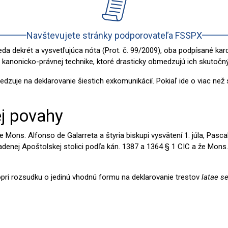
Navštevujete stránky podporovateľa FSSPX
y, teda dekrét a vysvetľujúca nóta (Prot. č. 99/2009), oba podpísan
nonicko-právnej technike, ktoré drasticky obmedzujú ich skutočn
dzuje na deklarovanie šiestich exkomunikácií. Pokiaľ ide o viac ne
ej povahy
 Mons. Alfonso de Galarreta a štyria biskupi vysvätení 1. júla, Pasca
denej Apoštolskej stolici podľa kán. 1387 a 1364 § 1 CIC a že Mons. B
popri rozsudku o jedinú vhodnú formu na deklarovanie trestov
latae s
ba ich považovať za schizmatikov“, a preto „podliehajú exkomunikáci