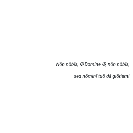
Nōn nōbīs, ✠ Domine ✠, nōn nōbīs,
sed nōminī tuō dā glōriam!