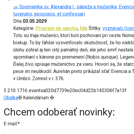
㎝ Spomienka sv. Alexandra I., pápeža a mučeníka; Evencia
Iuvenalis, episcopis. et confessari
Dňa
03.05.2029
Kategórie:
Proprium de sanctis
,
Máj
Štítky:
vyznávači (con
Toto sú traja mučeníci, ktorí boli pochovaní pri ceste No
biskup. To by ľahšie vysvetľovalo skutočnosť, že ho niekt
úlohu zohral aj ten istý pamätný deň, ale jeho smrť nastal
spomínaní v kánone po premenení (Nobis quoque). Legenda 
Ďalej živo opisuje mučeníctvo za vieru. Hovorí sa, že starc
pece im neuškodil. Aurelián preto prikázal sťať Evencia a
v Umbrii. Zomrel v r. 376.
3
210
1716
eventsa020d7739e20ec04d22b145306f7a13f
Obálka
✠ Kalendárium ✠
Chcem odoberať novinky:
E-mail:
*