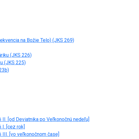
sekvencia na Božie Telo) (JKS 269)
áriku (JKS 226)
ku (JKS 225)
223b)
 II. [od Deviatnika po Veľkonočnú nedeľu]
I. [cez rok]
 III. [vo veľkonočnom čase]