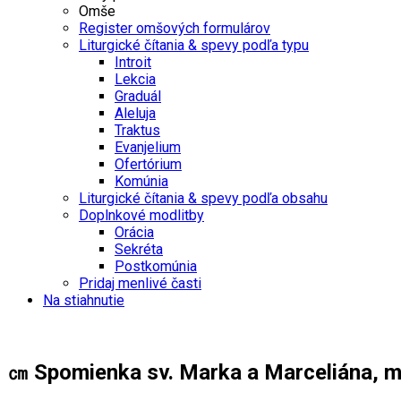
Omše
Register omšových formulárov
Liturgické čítania & spevy podľa typu
Introit
Lekcia
Graduál
Aleluja
Traktus
Evanjelium
Ofertórium
Komúnia
Liturgické čítania & spevy podľa obsahu
Doplnkové modlitby
Orácia
Sekréta
Postkomúnia
Pridaj menlivé časti
Na stiahnutie
㎝ Spomienka sv. Marka a Marceliána, m