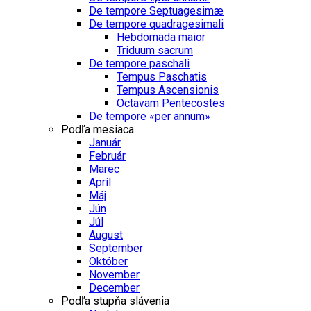
De tempore Septuagesimæ
De tempore quadragesimali
Hebdomada maior
Triduum sacrum
De tempore paschali
Tempus Paschatis
Tempus Ascensionis
Octavam Pentecostes
De tempore «per annum»
Podľa mesiaca
Január
Február
Marec
Apríl
Máj
Jún
Júl
August
September
Október
November
December
Podľa stupňa slávenia