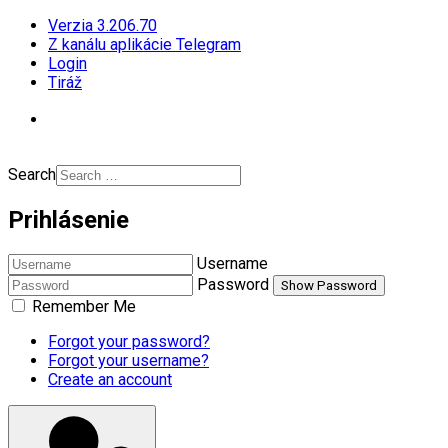
Verzia 3.206.70
Z kanálu aplikácie Telegram
Login
Tiráž
Search
Prihlásenie
Username
Password
Show Password
Remember Me
Forgot your password?
Forgot your username?
Create an account