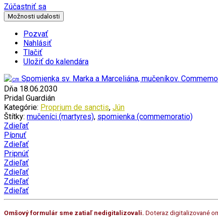
Zúčastniť sa
Možnosti udalosti
Pozvať
Nahlásiť
Tlačiť
Uložiť do kalendára
Dňa 18.06.2030
Pridal Guardián
Kategórie:
Proprium de sanctis
,
Jún
Štítky:
mučeníci (martyres)
,
spomienka (commemoratio)
Zdieľať
Pípnuť
Zdieľať
Pripnúť
Zdieľať
Zdieľať
Zdieľať
Zdieľať
Omšový formulár sme zatiaľ nedigitalizovali.
Doteraz digitalizované om