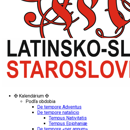
✠ Kalendárium ✠
Podľa obdobia
De tempore Adventus
De tempore natalicio
Tempus Nativitatis
Tempus Epiphaniæ
De tempore «per annum»