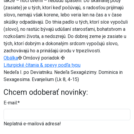
takže – hoci uverili – nebudú spasení. Do skalnatej pôdy
(zasiate) je u tých, ktorí keď počúvajú, s radosťou prijímajú
slovo, nemajú však korene, lebo veria len na čas a v čase
skúšky odpadávajú. Do tŕnia padlo u tých, ktorí síce vypočuli
(slovo), no rastúc bývajú udúšaní starosťami, bohatstvom a
rozkošami života, a nedozrejú. Do dobrej zeme je zasiate u
tých, ktorí dobrým a dokonalým srdcom vypočujú slovo,
zachovávajú ho a prinášajú úrodu v trpezlivosti.
Obálka
✠ Omšový poriadok ✠
Liturgické čítania & spevy podľa typu
Nedeľa I. po Deviatniku. Nedeľa Sexagézimy. Dominica in
Sexagesima. Evanjelium (Lk 8, 4-15)
Chcem odoberať novinky:
E-mail:
*
Neplatná e-mailová adresa!