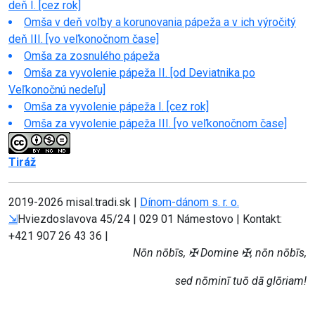
deň I. [cez rok]
Omša v deň voľby a korunovania pápeža a v ich výročitý
deň III. [vo veľkonočnom čase]
Omša za zosnulého pápeža
Omša za vyvolenie pápeža II. [od Deviatnika po
Veľkonočnú nedeľu]
Omša za vyvolenie pápeža I. [cez rok]
Omša za vyvolenie pápeža III. [vo veľkonočnom čase]
Tiráž
2019-
2026 misal.tradi.sk |
Dínom-dánom s. r. o.
⇲
Hviezdoslavova 45/24 | 029 01 Námestovo | Kontakt:
+421 907 26 43 36 |
Nōn nōbīs, ✠ Domine ✠, nōn nōbīs,
sed nōminī tuō dā glōriam!