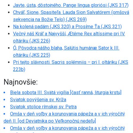
Javte, ústa, dôstojného. Pange lingua gloriósi (JKS 317)
Chváľ, Sione, Spasiteľa. Lauda Sion Salvatórem (omšová
sekvencia na Božie Telo) (JKS 269)
Na kolená padám (JKS 320) a Prosíme Ťa (JKS 321)
Večný náš Kráľ a Najvyšší, Ætérne Rex altíssime pri IV.
oltáriku (JKS 226)
Ó, Pôvodca nášho blaha, Salútis humánæ Sator k III.
oltáriku (JKS 225)
Pri tejto slávnosti. Sacris solémniis – pri I. oltáriku (JKS
223b)
Najnovšie:
Biela sobota III. Svätá vigília [časť ranná, liturgia krstu]
Sviatok povýšenia sv. Kríža
Sviatok stolice rímskej sv. Petra
Omša v deň voľby a korunovania pápeža a v ich výročitý
deň II. [od Deviatnika po Veľkonočnú nedeľu]
Omša v deň voľby a korunovania pápeža a v ich výročitý