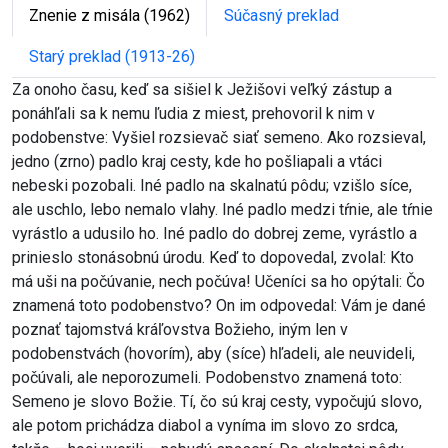
Znenie z misála (1962)
Súčasný preklad
Starý preklad (1913-26)
Za onoho času, keď sa sišiel k Ježišovi veľký zástup a
ponáhľali sa k nemu ľudia z miest, prehovoril k nim v
podobenstve: Vyšiel rozsievač siať semeno. Ako rozsieval,
jedno (zrno) padlo kraj cesty, kde ho pošliapali a vtáci
nebeski pozobali. Iné padlo na skalnatú pôdu; vzišlo síce,
ale uschlo, lebo nemalo vlahy. Iné padlo medzi tŕnie, ale tŕnie
vyrástlo a udusilo ho. Iné padlo do dobrej zeme, vyrástlo a
prinieslo stonásobnú úrodu. Keď to dopovedal, zvolal: Kto
má uši na počúvanie, nech počúva! Učeníci sa ho opýtali: Čo
znamená toto podobenstvo? On im odpovedal: Vám je dané
poznať tajomstvá kráľovstva Božieho, iným len v
podobenstvách (hovorím), aby (síce) hľadeli, ale neuvideli,
počúvali, ale neporozumeli. Podobenstvo znamená toto:
Semeno je slovo Božie. Tí, čo sú kraj cesty, vypočujú slovo,
ale potom prichádza diabol a vyníma im slovo zo srdca,