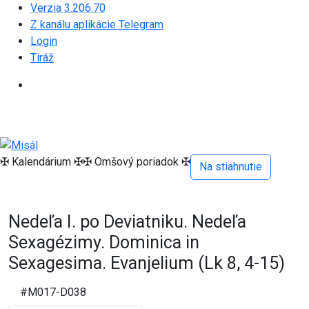
Verzia 3.206.70
Z kanálu aplikácie Telegram
Login
Tiráž
✠ Kalendárium ✠
✠ Omšový poriadok ✠
Na stiahnutie
Nedeľa I. po Deviatniku. Nedeľa
Sexagézimy. Dominica in
Sexagesima. Evanjelium (Lk 8, 4-15)
‌
#M017-D038