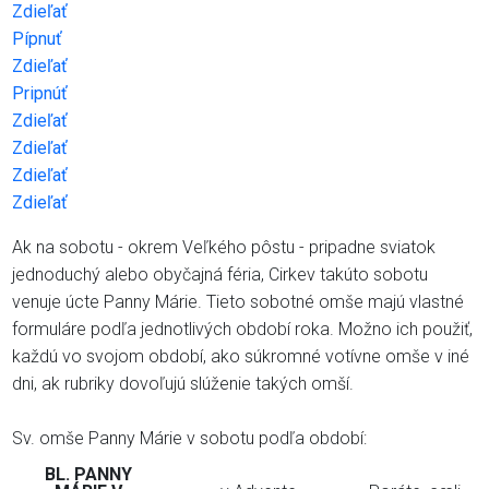
Zdieľať
Pípnuť
Zdieľať
Pripnúť
Zdieľať
Zdieľať
Zdieľať
Zdieľať
Ak na sobotu - okrem Veľkého pôstu - pripadne sviatok
jednoduchý alebo obyčajná féria, Cirkev takúto sobotu
venuje úcte Panny Márie. Tieto sobotné omše majú vlastné
formuláre podľa jednotlivých období roka. Možno ich použiť,
každú vo svojom období, ako súkromné votívne omše v iné
dni, ak rubriky dovoľujú slúženie takých omší.
Sv. omše Panny Márie v sobotu podľa období:
BL. PANNY