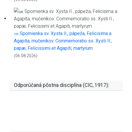
㎝ Spomienka sv. Xysta II., pápeža, Felicisima a
Agapíta, mučeníkov. Commemoratio ss. Xysti II.,
papæ, Felicissimi et Agapiti, martyrum
(06.08.2026)
Odporúčaná pôstna disciplína (CIC, 1917):