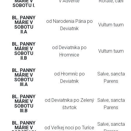
MÁRIE V
v Advente
Roráte, cæli
SOBOTU I.
BL. PANNY
od Narodenia Pána po
MÁRIE V
Vultum tuum
SOBOTU
Deviatnik
II.A
BL. PANNY
od Deviatnika po
MÁRIE V
Vultum tuum
SOBOTU
Hromnice
II.B
BL. PANNY
od Hromníc po
Salve, sancta
MÁRIE V
SOBOTU
Deviatnik
Parens
III.A
BL. PANNY
od Deviatnika po Zelený
Salve, sancta
MÁRIE V
SOBOTU
štvrtok
Parens
III.B
BL. PANNY
Salve, sancta
MÁRIE V
od Veľkej noci po Turíce