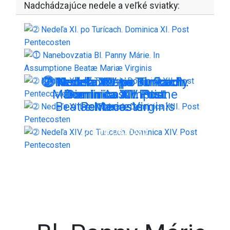
Nadchádzajúce nedele a veľké sviatky:
➁ Nedeľa XIII. po Turícach.
➁ Nedeľa XIV. po Turícach.
⓵ Nanebovzatia Bl. Panny
➁ Nedeľa XII. po Turícach.
➁ Nedeľa XI. po Turícach.
Márie. In Assumptione
Dominica XIII. Post
Dominica XIV. Post
Dominica XII. Post
Dominica XI. Post
Beatæ Mariæ Virginis
Pentecosten
Pentecosten
Pentecosten
Pentecosten
On: 09.08.2026
On: 15.08.2026
On: 16.08.2026
On: 23.08.2026
On: 30.08.2026