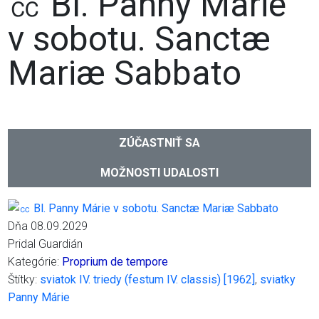
㏄ Bl. Panny Márie
v sobotu. Sanctæ
Mariæ Sabbato
ZÚČASTNIŤ SA
MOŽNOSTI UDALOSTI
Dňa 08.09.2029
Pridal Guardián
Kategórie:
Proprium de tempore
Štítky:
sviatok IV. triedy (festum IV. classis) [1962]
,
sviatky
Panny Márie