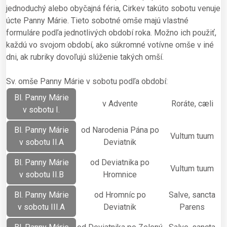
jednoduchý alebo obyčajná féria, Cirkev takúto sobotu venuje
úcte Panny Márie. Tieto sobotné omše majú vlastné
formuláre podľa jednotlivých období roka. Možno ich použiť,
každú vo svojom období, ako súkromné votívne omše v iné
dni, ak rubriky dovoľujú slúženie takých omší.
Sv. omše Panny Márie v sobotu podľa období:
Bl. Panny Márie
v Advente
Roráte, cæli
v sobotu I.
Bl. Panny Márie
od Narodenia Pána po
Vultum tuum
v sobotu II.A
Deviatnik
Bl. Panny Márie
od Deviatnika po
Vultum tuum
v sobotu II.B
Hromnice
Bl. Panny Márie
od Hromníc po
Salve, sancta
v sobotu III.A
Deviatnik
Parens