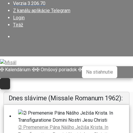
Verzia 3.206.70
Z kanálu aplikácie Telegram
Login
Tiráž
✠ Kalendárium ✠
✠ Omšový poriadok ✠
Na stiahnutie
Dnes slávime (Missale Romanum 1962):
➁ Premenenie Pána Nášho Ježiša Krista. In