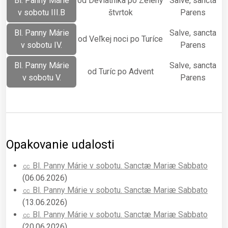
Bl. Panny Márie
od Deviatnika po Zelený
Salve, sancta
v sobotu III.B
štvrtok
Parens
Bl. Panny Márie
Salve, sancta
od Veľkej noci po Turíce
v sobotu IV.
Parens
Bl. Panny Márie
Salve, sancta
od Turíc po Advent
v sobotu V.
Parens
Opakovanie udalosti
㏄ Bl. Panny Márie v sobotu. Sanctæ Mariæ Sabbato
(06.06.2026)
㏄ Bl. Panny Márie v sobotu. Sanctæ Mariæ Sabbato
(13.06.2026)
㏄ Bl. Panny Márie v sobotu. Sanctæ Mariæ Sabbato
(20.06.2026)