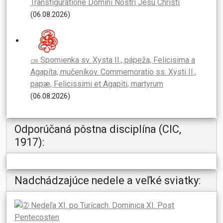
Transfiguratione Domini Nostri Jesu Christi
(06.08.2026)
㎝ Spomienka sv. Xysta II., pápeža, Felicisima a
Agapíta, mučeníkov. Commemoratio ss. Xysti II.,
papæ, Felicissimi et Agapiti, martyrum
(06.08.2026)
Odporúčaná pôstna disciplína (CIC,
1917):
Nadchádzajúce nedele a veľké sviatky: