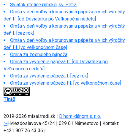
Sviatok stolice rímskej sv. Petra
Omša v deň voľby a korunovania pápeža a v ich výročitý
deň II. [od Deviatnika po Veľkonočnú nedeľu]
Omša v deň voľby a korunovania pápeža a v ich výročitý
deň I. [cez rok]
Omša v deň voľby a korunovania pápeža a v ich výročitý
deň III. [vo veľkonočnom čase]
Omša za zosnulého pápeža
Omša za vyvolenie pápeža II. [od Deviatnika po
Veľkonočnú nedeľu]
Omša za vyvolenie pápeža I. [cez rok]
Omša za vyvolenie pápeža III. [vo veľkonočnom čase]
Tiráž
2019-
2026 misal.tradi.sk |
Dínom-dánom s. r. o.
⇲
Hviezdoslavova 45/24 | 029 01 Námestovo | Kontakt:
+421 907 26 43 36 |