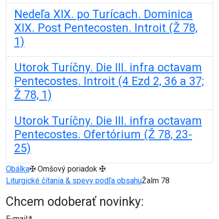
Nedeľa XIX. po Turícach. Dominica
XIX. Post Pentecosten. Introit (Ž 78,
1)
Utorok Turíčny. Die III. infra octavam
Pentecostes. Introit (4 Ezd 2, 36 a 37;
Ž 78, 1)
Utorok Turíčny. Die III. infra octavam
Pentecostes. Ofertórium (Ž 78, 23-
25)
Obálka
✠ Omšový poriadok ✠
Liturgické čítania & spevy podľa obsahu
Žalm 78
Chcem odoberať novinky:
E-mail:
*