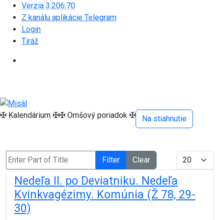
Verzia 3.206.70
Z kanálu aplikácie Telegram
Login
Tiráž
✠ Kalendárium ✠
✠ Omšový poriadok ✠
Na stiahnutie
Enter Part of Title
Display #
Filter
Clear
Nedeľa II. po Deviatniku. Nedeľa
Kvinkvagézimy. Komúnia (Ž 78, 29-
30)