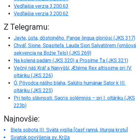
Vedľajšia verzia 3.200.63
Vedľajšia verzia 3.200.62
Z Telegramu:
Javte, ústa, dôstojného. Pange lingua gloriósi (JKS 317)
Chváľ, Sione, Spasiteľa. Lauda Sion Salvatórem (omšová
sekvencia na Božie Telo) (JKS 269)
Na kolená padám (JKS 320) a Prosíme Ťa (JKS 321)
Večný náš Kráľ a Najvyšší, Ætérne Rex altíssime pri IV.
oltáriku (JKS 226)
Ó, Pôvodca nášho blaha, Salútis humánæ Sator k III.
oltáriku (JKS 225)
Pri tejto slávnosti. Sacris solémniis – pri I. oltáriku (JKS
223b)
Najnovšie:
Biela sobota III. Svätá vigília [časť ranná, liturgia krstu]
Sviatok povýšenia sv. Kríža