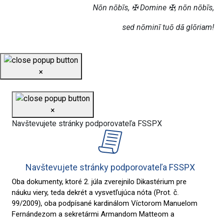
Nōn nōbīs, ✠ Domine ✠, nōn nōbīs,
sed nōminī tuō dā glōriam!
×
×
Navštevujete stránky podporovateľa FSSPX
Navštevujete stránky podporovateľa FSSPX
Oba dokumenty, ktoré 2. júla zverejnilo Dikastérium pre
náuku viery, teda dekrét a vysvetľujúca nóta (Prot. č.
99/2009), oba podpísané kardinálom Víctorom Manuelom
Fernándezom a sekretármi Armandom Matteom a