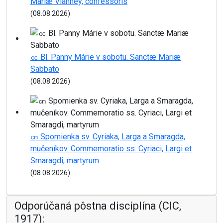
Mariæ Vianney, confessoris
(08.08.2026)
㏄ Bl. Panny Márie v sobotu. Sanctæ Mariæ
Sabbato
(08.08.2026)
㎝ Spomienka sv. Cyriaka, Larga a Smaragda,
mučeníkov. Commemoratio ss. Cyriaci, Largi et
Smaragdi, martyrum
(08.08.2026)
Odporúčaná pôstna disciplína (CIC,
1917):