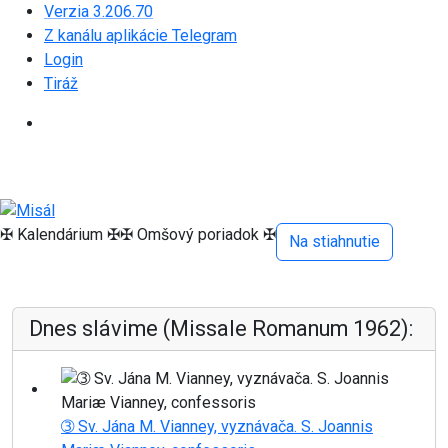
Verzia 3.206.70
Z kanálu aplikácie Telegram
Login
Tiráž
✠ Kalendárium ✠
✠ Omšový poriadok ✠
Na stiahnutie
Dnes slávime (Missale Romanum 1962):
➂ Sv. Jána M. Vianney, vyznávača. S. Joannis