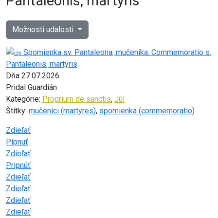
Pantaleonis, martyris
Možnosti udalosti
Dňa 27.07.2026
Pridal Guardián
Kategórie:
Proprium de sanctis
,
Júl
Štítky:
mučeníci (martyres)
,
spomienka (commemoratio)
Zdieľať
Pípnuť
Zdieľať
Pripnúť
Zdieľať
Zdieľať
Zdieľať
Zdieľať