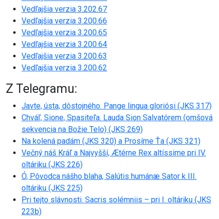
Vedľajšia verzia 3.202.67
Vedľajšia verzia 3.200.66
Vedľajšia verzia 3.200.65
Vedľajšia verzia 3.200.64
Vedľajšia verzia 3.200.63
Vedľajšia verzia 3.200.62
Z Telegramu:
Javte, ústa, dôstojného. Pange lingua gloriósi (JKS 317)
Chváľ, Sione, Spasiteľa. Lauda Sion Salvatórem (omšová
sekvencia na Božie Telo) (JKS 269)
Na kolená padám (JKS 320) a Prosíme Ťa (JKS 321)
Večný náš Kráľ a Najvyšší, Ætérne Rex altíssime pri IV.
oltáriku (JKS 226)
Ó, Pôvodca nášho blaha, Salútis humánæ Sator k III.
oltáriku (JKS 225)
Pri tejto slávnosti. Sacris solémniis – pri I. oltáriku (JKS
223b)