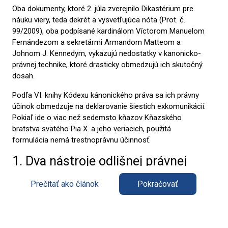
Oba dokumenty, ktoré 2. júla zverejnilo Dikastérium pre
náuku viery, teda dekrét a vysvetľujúca nóta (Prot. č.
99/2009), oba podpísané kardinálom Víctorom Manuelom
Fernándezom a sekretármi Armandom Matteom a
Johnom J. Kennedym, vykazujú nedostatky v kanonicko-
právnej technike, ktoré drasticky obmedzujú ich skutočný
dosah.
Podľa VI. knihy Kódexu kánonického práva sa ich právny
účinok obmedzuje na deklarovanie šiestich exkomunikácií.
Pokiaľ ide o viac než sedemsto kňazov Kňazského
bratstva svätého Pia X. a jeho veriacich, použitá
formulácia nemá trestnoprávnu účinnosť.
1. Dva nástroje odlišnej právnej
povahy
Prečítať ako článok
Pokračovať
Na jednej strane dekrét vyhlasuje „so všetkými právnymi
účinkami“, že Mons. Alfonso de Galarreta a štyria biskupi
vysvätení 1. júla, Pascal Schreiber, Michael Goldade, Michel
Poinsinet de Sivry a Marc Hanappier, upadli
ipso facto
do