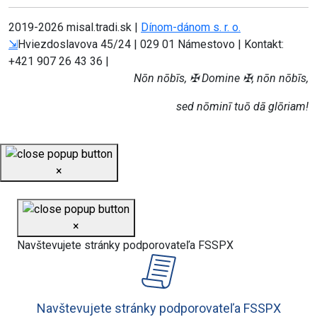
2019-
2026 misal.tradi.sk |
Dínom-dánom s. r. o.
⇲
Hviezdoslavova 45/24 | 029 01 Námestovo | Kontakt:
+421 907 26 43 36 |
Nōn nōbīs, ✠ Domine ✠, nōn nōbīs,
sed nōminī tuō dā glōriam!
×
×
Navštevujete stránky podporovateľa FSSPX
Navštevujete stránky podporovateľa FSSPX