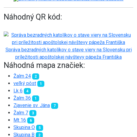
Náhodný QR kód:
Správa bezradných katolíkov o stave viery na Slovensku pri
príležitosti apoštolskej návštevy pápeža Františka
Náhodná mapa značiek:
Žalm 24
2
veľký pôst
1
Lk 6
4
Žalm 36
1
Zjavenie sv. Jána
7
Žalm 7
3
Mt 16
6
Skupina O
5
Skupina B
2