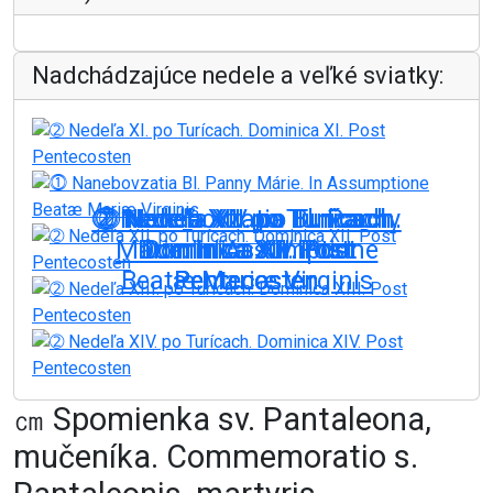
Nadchádzajúce nedele a veľké sviatky:
➁ Nedeľa XIII. po Turícach.
➁ Nedeľa XIV. po Turícach.
⓵ Nanebovzatia Bl. Panny
➁ Nedeľa XII. po Turícach.
➁ Nedeľa XI. po Turícach.
Márie. In Assumptione
Dominica XIII. Post
Dominica XIV. Post
Dominica XII. Post
Dominica XI. Post
Beatæ Mariæ Virginis
Pentecosten
Pentecosten
Pentecosten
Pentecosten
On: 09.08.2026
On: 15.08.2026
On: 16.08.2026
On: 23.08.2026
On: 30.08.2026
㎝ Spomienka sv. Pantaleona,
mučeníka. Commemoratio s.