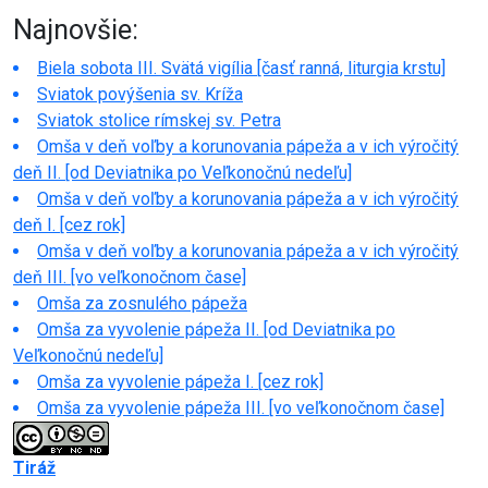
Najnovšie:
Biela sobota III. Svätá vigília [časť ranná, liturgia krstu]
Sviatok povýšenia sv. Kríža
Sviatok stolice rímskej sv. Petra
Omša v deň voľby a korunovania pápeža a v ich výročitý
deň II. [od Deviatnika po Veľkonočnú nedeľu]
Omša v deň voľby a korunovania pápeža a v ich výročitý
deň I. [cez rok]
Omša v deň voľby a korunovania pápeža a v ich výročitý
deň III. [vo veľkonočnom čase]
Omša za zosnulého pápeža
Omša za vyvolenie pápeža II. [od Deviatnika po
Veľkonočnú nedeľu]
Omša za vyvolenie pápeža I. [cez rok]
Omša za vyvolenie pápeža III. [vo veľkonočnom čase]
Tiráž