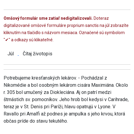
Omšový formulár sme zatiaľ nedigitalizovali.
Doteraz
digitalizované omšové formuláre proprium sanctis na júl zobrazíte
kliknutím na tlačidlo s názvom mesiaca. Označené sú symbolom
"✔" a odkazy sú klikateľné.
Júl
Čítaj životopis
Potrebujeme kresťanských lekárov. - Pochádzal z
Nikomédie a bol osobným lekárom cisára Maximiána. Okolo
r. 305 bol umučený za Diokleciána. Aj on patrí medzi
štrnástich sv. pomocníkov. Jeho hrob bol kedysi v Carihrade,
teraz je v St. Denis pri Paríži, hlavu opatrujú v Lyone. V
Ravallo pri Amalfi až podnes je ampulka s jeho krvou, ktorá
občas príde do stavu tekutého.