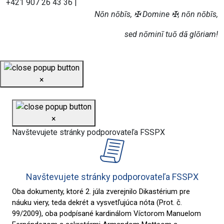
+421 907 26 43 36 |
Nōn nōbīs, ✠ Domine ✠, nōn nōbīs,
sed nōminī tuō dā glōriam!
×
×
Navštevujete stránky podporovateľa FSSPX
Navštevujete stránky podporovateľa FSSPX
Oba dokumenty, ktoré 2. júla zverejnilo Dikastérium pre
náuku viery, teda dekrét a vysvetľujúca nóta (Prot. č.
99/2009), oba podpísané kardinálom Víctorom Manuelom