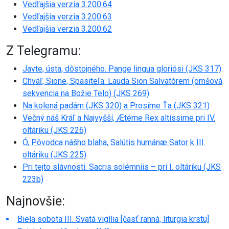
Vedľajšia verzia 3.200.64
Vedľajšia verzia 3.200.63
Vedľajšia verzia 3.200.62
Z Telegramu:
Javte, ústa, dôstojného. Pange lingua gloriósi (JKS 317)
Chváľ, Sione, Spasiteľa. Lauda Sion Salvatórem (omšová
sekvencia na Božie Telo) (JKS 269)
Na kolená padám (JKS 320) a Prosíme Ťa (JKS 321)
Večný náš Kráľ a Najvyšší, Ætérne Rex altíssime pri IV.
oltáriku (JKS 226)
Ó, Pôvodca nášho blaha, Salútis humánæ Sator k III.
oltáriku (JKS 225)
Pri tejto slávnosti. Sacris solémniis – pri I. oltáriku (JKS
223b)
Najnovšie:
Biela sobota III. Svätá vigília [časť ranná, liturgia krstu]