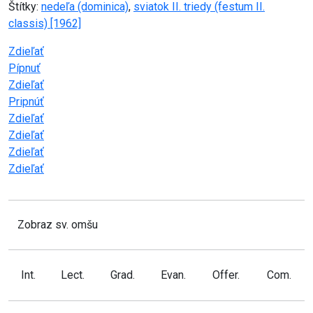
Štítky:
nedeľa (dominica)
,
sviatok II. triedy (festum II.
classis) [1962]
Zdieľať
Pípnuť
Zdieľať
Pripnúť
Zdieľať
Zdieľať
Zdieľať
Zdieľať
Zobraz sv. omšu
Int.
Lect.
Grad.
Evan.
Offer.
Com.