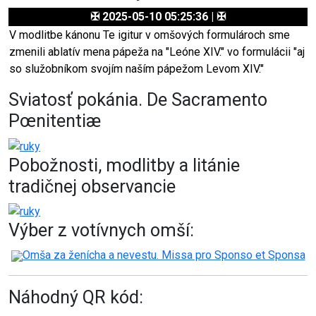
✠ 2025-05-10 05:25:36 | ✠
V modlitbe kánonu Te igitur v omšových formulároch sme
zmenili ablatív mena pápeža na "Leóne XIV." vo formulácii "aj
so služobníkom svojím naším pápežom Levom XIV."
Sviatosť pokánia. De Sacramento
Pœnitentiæ
Pobožnosti, modlitby a litánie
tradičnej observancie
Výber z votívnych omší:
Omša za ženícha a nevestu. Missa pro Sponso et Sponsa
Náhodný QR kód: