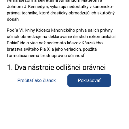
Fernándezom a sekretármi Armandom Matteom a
Johnom J. Kennedym, vykazujú nedostatky v kanonicko-
právnej technike, ktoré drasticky obmedzujú ich skutočný
dosah.
Podľa VI. knihy Kódexu kánonického práva sa ich právny
účinok obmedzuje na deklarovanie šiestich exkomunikácií.
Pokiaľ ide o viac než sedemsto kňazov Kňazského
bratstva svätého Pia X. a jeho veriacich, použitá
formulácia nemá trestnoprávnu účinnosť.
1. Dva nástroje odlišnej právnej
povahy
Prečítať ako článok
Pokračovať
Na jednej strane dekrét vyhlasuje „so všetkými právnymi
účinkami“, že Mons. Alfonso de Galarreta a štyria biskupi
vysvätení 1. júla, Pascal Schreiber, Michael Goldade, Michel
Poinsinet de Sivry a Marc Hanappier, upadli
ipso facto
do
exkomunikácie
latae sententiae
vyhradenej Apoštolskej
stolici podľa kán. 1387 a 1364 § 1 CIC a že Mons. Bernard
Fellay ako spolusvätiteľ, ktorý sa verejne pripojil k