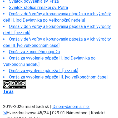
Sviatok povýšenia sv. Kríža
Sviatok stolice rímskej sv. Petra
Omša v deň voľby a korunovania pápeža a v ich výročitý
deň II. [od Deviatnika po Veľkonočnú nedeľu]
Omša v deň voľby a korunovania pápeža a v ich výročitý
deň I. [cez rok]
Omša v deň voľby a korunovania pápeža a v ich výročitý
deň III. [vo veľkonočnom čase]
Omša za zosnulého pápeža
Omša za vyvolenie pápeža II. [od Deviatnika po
Veľkonočnú nedeľu]
Omša za vyvolenie pápeža I. [cez rok]
Omša za vyvolenie pápeža III. [vo veľkonočnom čase]
Tiráž
2019-
2026 misal.tradi.sk |
Dínom-dánom s. r. o.
⇲
Hviezdoslavova 45/24 | 029 01 Námestovo | Kontakt: