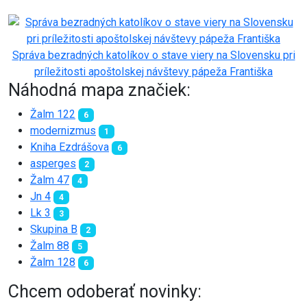
Správa bezradných katolíkov o stave viery na Slovensku pri
príležitosti apoštolskej návštevy pápeža Františka
Náhodná mapa značiek:
Žalm 122
6
modernizmus
1
Kniha Ezdrášova
6
asperges
2
Žalm 47
4
Jn 4
4
Lk 3
3
Skupina B
2
Žalm 88
5
Žalm 128
6
Chcem odoberať novinky: