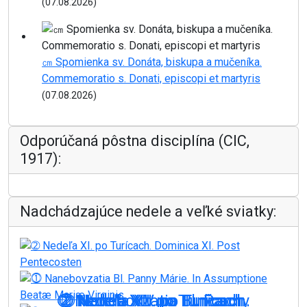
(07.08.2026)
㎝ Spomienka sv. Donáta, biskupa a mučeníka.
Commemoratio s. Donati, episcopi et martyris
(07.08.2026)
Odporúčaná pôstna disciplína (CIC,
1917):
Nadchádzajúce nedele a veľké sviatky:
➁ Nedeľa XIII. po Turícach.
➁ Nedeľa XIV. po Turícach.
⓵ Nanebovzatia Bl. Panny
➁ Nedeľa XII. po Turícach.
➁ Nedeľa XI. po Turícach.