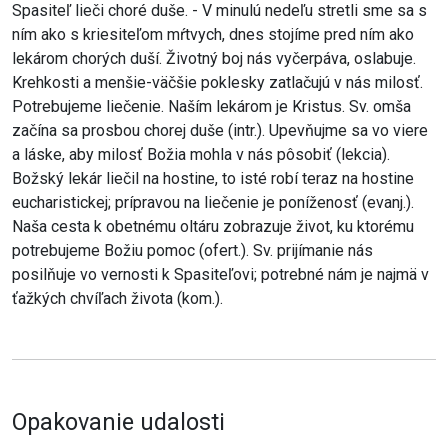
Spasiteľ lieči choré duše. - V minulú nedeľu stretli sme sa s
ním ako s kriesiteľom mŕtvych, dnes stojíme pred ním ako
lekárom chorých duší. Životný boj nás vyčerpáva, oslabuje.
Krehkosti a menšie-väčšie poklesky zatlačujú v nás milosť.
Potrebujeme liečenie. Naším lekárom je Kristus. Sv. omša
začína sa prosbou chorej duše (intr.). Upevňujme sa vo viere
a láske, aby milosť Božia mohla v nás pôsobiť (lekcia).
Božský lekár liečil na hostine, to isté robí teraz na hostine
eucharistickej; prípravou na liečenie je poníženosť (evanj.).
Naša cesta k obetnému oltáru zobrazuje život, ku ktorému
potrebujeme Božiu pomoc (ofert.). Sv. prijímanie nás
posilňuje vo vernosti k Spasiteľovi; potrebné nám je najmä v
ťažkých chvíľach života (kom.).
Opakovanie udalosti