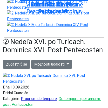
Márie. In Assumptione
Dominica XIII. Post
Dominica XIV. Post
Dominica XII. Post
Dominica XI. Post
Beatæ Mariæ Virginis
Pentecosten
Pentecosten
Pentecosten
Pentecosten
On: 09.08.2026
On: 15.08.2026
On: 16.08.2026
On: 23.08.2026
On: 30.08.2026
➁ Nedeľa XVI. po Turícach.
Dominica XVI. Post Pentecosten
Zúčastniť sa
Možnosti udalosti
Dňa 13.09.2026
Pridal Guardián
Kategórie:
Proprium de tempore
,
De tempore «per annum»
post Pentecosten