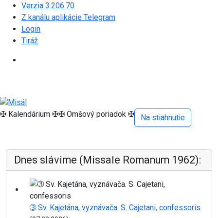
Verzia 3.206.70
Z kanálu aplikácie Telegram
Login
Tiráž
✠ Kalendárium ✠
✠ Omšový poriadok ✠
Na stiahnutie
Dnes slávime (Missale Romanum 1962):
➂ Sv. Kajetána, vyznávača. S. Cajetani, confessoris