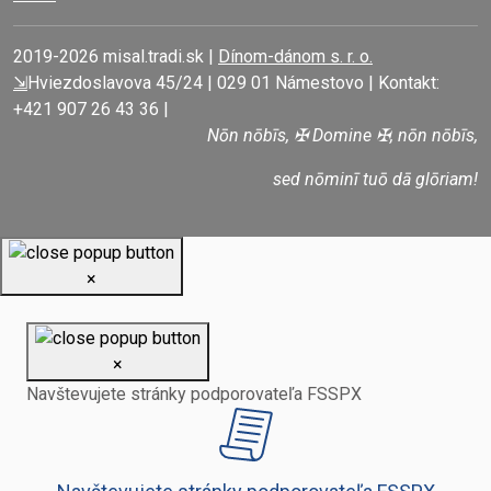
2019-
2026 misal.tradi.sk |
Dínom-dánom s. r. o.
⇲
Hviezdoslavova 45/24 | 029 01 Námestovo | Kontakt:
+421 907 26 43 36 |
Nōn nōbīs, ✠ Domine ✠, nōn nōbīs,
sed nōminī tuō dā glōriam!
×
×
Navštevujete stránky podporovateľa FSSPX