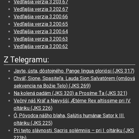
Vedľajšia verzia 3.203.67
Vedľajšia verzia 3.202.67
Vedľajšia verzia 3.200.66
Vedľajšia verzia 3.200.65
Vedľajšia verzia 3.200.64
Vedľajšia verzia 3.200.63
Vedľajšia verzia 3.200.62
Z Telegramu:
Javte, ústa, dôstojného. Pange lingua gloriósi (JKS 317)
Chváľ, Sione, Spasiteľa. Lauda Sion Salvatórem (omšová
sekvencia na Božie Telo) (JKS 269)
Na kolená padám (JKS 320) a Prosíme Ťa (JKS 321)
Večný náš Kráľ a Najvyšší, Ætérne Rex altíssime pri IV.
oltáriku (JKS 226)
Ó, Pôvodca nášho blaha, Salútis humánæ Sator k III.
oltáriku (JKS 225)
Pri tejto slávnosti. Sacris solémniis – pri I. oltáriku (JKS
223b)