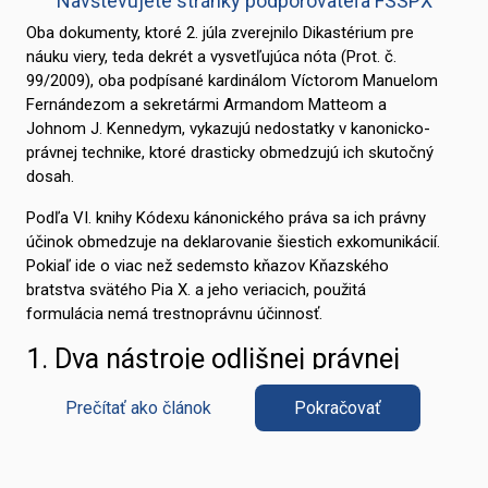
Navštevujete stránky podporovateľa FSSPX
Oba dokumenty, ktoré 2. júla zverejnilo Dikastérium pre
náuku viery, teda dekrét a vysvetľujúca nóta (Prot. č.
99/2009), oba podpísané kardinálom Víctorom Manuelom
Fernándezom a sekretármi Armandom Matteom a
Johnom J. Kennedym, vykazujú nedostatky v kanonicko-
právnej technike, ktoré drasticky obmedzujú ich skutočný
dosah.
Podľa VI. knihy Kódexu kánonického práva sa ich právny
účinok obmedzuje na deklarovanie šiestich exkomunikácií.
Pokiaľ ide o viac než sedemsto kňazov Kňazského
bratstva svätého Pia X. a jeho veriacich, použitá
formulácia nemá trestnoprávnu účinnosť.
1. Dva nástroje odlišnej právnej
povahy
Prečítať ako článok
Pokračovať
Na jednej strane dekrét vyhlasuje „so všetkými právnymi
účinkami“, že Mons. Alfonso de Galarreta a štyria biskupi
vysvätení 1. júla, Pascal Schreiber, Michael Goldade, Michel