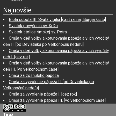
Najnovšie:
Biela sobota III. Svätá vigília [časť ranná, liturgia krstu]
Sviatok povýšenia sv. Kríža
Sviatok stolice rímskej sv. Petra
Omša v deň voľby a korunovania pápeža a v ich výročitý
deň II. [od Deviatnika po Veľkonočnú nedeľu]
Omša v deň voľby a korunovania pápeža a v ich výročitý
deň I. [cez rok]
Omša v deň voľby a korunovania pápeža a v ich výročitý
deň III. [vo veľkonočnom čase]
Omša za zosnulého pápeža
Omša za vyvolenie pápeža II. [od Deviatnika po
Veľkonočnú nedeľu]
Omša za vyvolenie pápeža I. [cez rok]
Omša za vyvolenie pápeža III. [vo veľkonočnom čase]
Tiráž