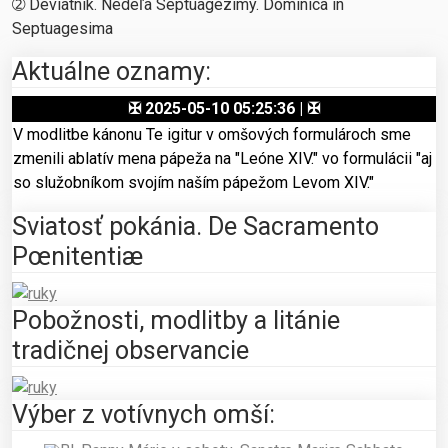
➁ Deviatnik. Nedeľa Septuagézimy. Dominica in
Septuagesima
Aktuálne oznamy:
✠ 2025-05-10 05:25:36 | ✠
V modlitbe kánonu Te igitur v omšových formulároch sme
zmenili ablatív mena pápeža na "Leóne XIV." vo formulácii "aj
so služobníkom svojím naším pápežom Levom XIV."
Sviatosť pokánia. De Sacramento
Pœnitentiæ
Pobožnosti, modlitby a litánie
tradičnej observancie
Výber z votívnych omší: