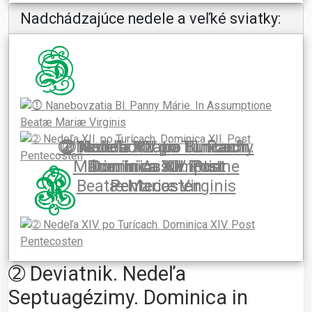
Nadchádzajúce nedele a veľké sviatky:
➁ Nedeľa XIII. po Turícach.
➁ Nedeľa XIV. po Turícach.
⓵ Nanebovzatia Bl. Panny
➁ Nedeľa XII. po Turícach.
➁ Nedeľa XI. po Turícach.
Márie. In Assumptione
Dominica XIII. Post
Dominica XIV. Post
Dominica XII. Post
Dominica XI. Post
Beatæ Mariæ Virginis
Pentecosten
Pentecosten
Pentecosten
Pentecosten
On: 09.08.2026
On: 15.08.2026
On: 16.08.2026
On: 23.08.2026
On: 30.08.2026
➁ Deviatnik. Nedeľa
Septuagézimy. Dominica in