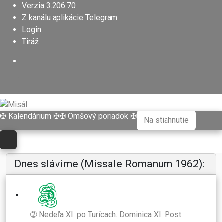
Verzia 3.206.70
Z kanálu aplikácie Telegram
Login
Tiráž
✠ Kalendárium ✠
✠ Omšový poriadok ✠
Na stiahnutie
Dnes slávime (Missale Romanum 1962):
➁ Nedeľa XI. po Turícach. Dominica XI. Post