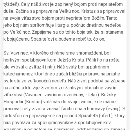
týždeň). Celý náš život je zaplnený bojom proti nepriateľom
duše. Začína sa príprava na Veľkú noc. Kristus sa pripravoval
na svoje víťazstvo bojom proti nepriateľom Božím. Tento
jeho boj nám sprítomňuje liturgia, počnúc dnešnou nedeľou
po Veľkú noc. Zapájame sa do tohto boja tak, že si staneme
k bojujúcemu Spasiteľovi a budeme robiť to, čo on.
Sv. Vavrinec, v ktorého chráme sme shromaždení, bol
horlivým spolubojovníkom Ježiša Krista. Pálili ho na rošte,
ale vytrval a zvíťazil (intr.). Náš svätý bol aj patrónom
katechumenov, ktorí dnes začali bližšiu prípravu na prijatie
sv. krstu vo veľkonočnú nedeľu. Náš život podobá sa zápasu
na aréne a kto žije životom zdržanlivým, obsiahne vavrín
víťazstva (Vavrinec: vavrínom ovenčený; - lekc.). Božský
Hospodár (Kristus) volá nás do svojej vinice, kde máme
pracovať celý život a znášať ťarchu dňa a horúčavy (evanj.). S
radosťou sa pripravujeme na príchod Spasiteľa (ofert.), ktorý
nás povoláva za spolupracovníkov a spolubojovníkov.
Posilnení a osvietení sv. prijímaním, odchádzame do zápasu