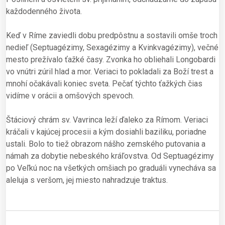
každodenného života.
Keď v Ríme zaviedli dobu predpôstnu a sostavili omše troch
nedieľ (Septuagézimy, Sexagézimy a Kvinkvagézimy), večné
mesto prežívalo ťažké časy. Zvonka ho obliehali Longobardi
vo vnútri zúril hlad a mor. Veriaci to pokladali za Boží trest a
mnohí očakávali koniec sveta. Pečať týchto ťažkých čias
vidíme v orácii a omšových spevoch.
Štáciový chrám sv. Vavrinca leží ďaleko za Rímom. Veriaci
kráčali v kajúcej procesii a kým dosiahli baziliku, poriadne
ustali. Bolo to tiež obrazom nášho zemského putovania a
námah za dobytie nebeského kráľovstva. Od Septuagézimy
po Veľkú noc na všetkých omšiach po graduáli vynecháva sa
aleluja s veršom, jej miesto nahradzuje traktus.