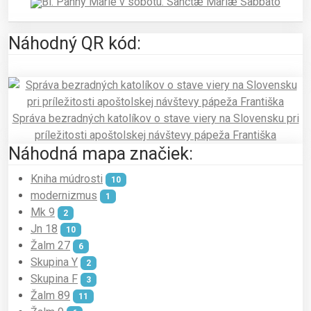
Bl. Panny Márie v sobotu. Sanctæ Mariæ Sabbato
Náhodný QR kód:
Správa bezradných katolíkov o stave viery na Slovensku pri
príležitosti apoštolskej návštevy pápeža Františka
Náhodná mapa značiek:
Kniha múdrosti
10
modernizmus
1
Mk 9
2
Jn 18
10
Žalm 27
6
Skupina Y
2
Skupina F
3
Žalm 89
11