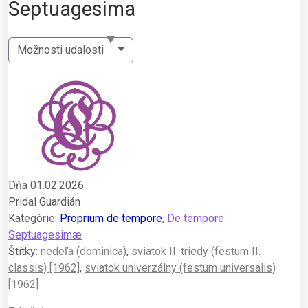
Septuagesima
Možnosti udalosti
Dňa 01.02.2026
Pridal Guardián
Kategórie:
Proprium de tempore
,
De tempore
Septuagesimæ
Štítky:
nedeľa (dominica)
,
sviatok II. triedy (festum II.
classis) [1962]
,
sviatok univerzálny (festum universalis)
[1962]