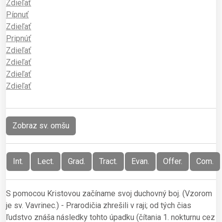
Zdieľať
Pípnuť
Zdieľať
Pripnúť
Zdieľať
Zdieľať
Zdieľať
Zdieľať
Zobraz sv. omšu
Int.
Lect.
Grad.
Tract.
Evan.
Offer.
Com.
S pomocou Kristovou začíname svoj duchovný boj. (Vzorom
je sv. Vavrinec.) - Prarodičia zhrešili v raji; od tých čias
ľudstvo znáša následky tohto úpadku (čítania 1. nokturnu cez