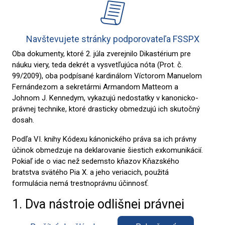
Navštevujete stránky podporovateľa FSSPX
Oba dokumenty, ktoré 2. júla zverejnilo Dikastérium pre
náuku viery, teda dekrét a vysvetľujúca nóta (Prot. č.
99/2009), oba podpísané kardinálom Víctorom Manuelom
Fernándezom a sekretármi Armandom Matteom a
Johnom J. Kennedym, vykazujú nedostatky v kanonicko-
právnej technike, ktoré drasticky obmedzujú ich skutočný
dosah.
Podľa VI. knihy Kódexu kánonického práva sa ich právny
účinok obmedzuje na deklarovanie šiestich exkomunikácií.
Pokiaľ ide o viac než sedemsto kňazov Kňazského
bratstva svätého Pia X. a jeho veriacich, použitá
formulácia nemá trestnoprávnu účinnosť.
1. Dva nástroje odlišnej právnej
povahy