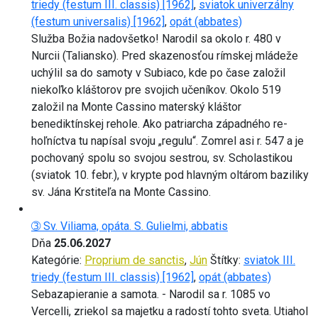
triedy (festum III. classis) [1962]
,
sviatok univerzálny
(festum universalis) [1962]
,
opát (abbates)
Služba Božia nadovšetko! Narodil sa okolo r. 480 v
Nurcii (Taliansko). Pred skazenosťou rímskej mládeže
uchýlil sa do samoty v Subiaco, kde po čase založil
niekoľko kláštorov pre svojich učeníkov. Okolo 519
založil na Monte Cassino materský kláštor
benediktínskej rehole. Ako patriarcha západného re-
hoľníctva tu napísal svoju „regulu“. Zomrel asi r. 547 a je
pochovaný spolu so svojou sestrou, sv. Scholastikou
(sviatok 10. febr.), v krypte pod hlavným oltárom baziliky
sv. Jána Krstiteľa na Monte Cassino.
➂ Sv. Viliama, opáta. S. Gulielmi, abbatis
Dňa
25.06.2027
Kategórie:
Proprium de sanctis
,
Jún
Štítky:
sviatok III.
triedy (festum III. classis) [1962]
,
opát (abbates)
Sebazapieranie a samota. - Narodil sa r. 1085 vo
Vercelli, zriekol sa majetku a radostí tohto sveta. Utiahol