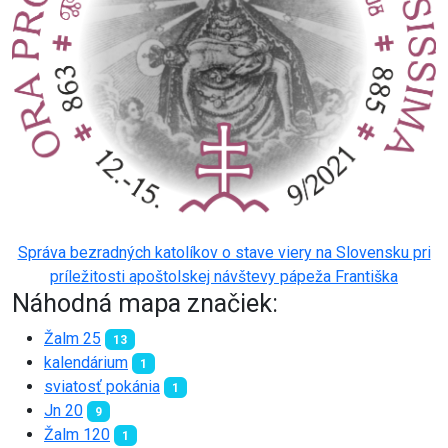
Správa bezradných katolíkov o stave viery na Slovensku pri
príležitosti apoštolskej návštevy pápeža Františka
Náhodná mapa značiek:
Žalm 25
13
kalendárium
1
sviatosť pokánia
1
Jn 20
9
Žalm 120
1