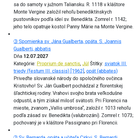
sa do samoty v južnom Taliansku. R. 1118 v kláštore
Monte Vergine založil rehoľu benediktínskych
pustovníkov podľa ideí sv. Benedikta. Zomrel r. 1142;
jeho telo opatruje kostol Panny Márie na Monte Vergine.
➂ Spomienka sv. Jána Gualberta, opáta. S. Joannis
Gualberti, abbatis
Dňa
12.07.2027
Kategórie:
Proprium de sanctis
,
Júl
Štítky:
sviatok III.
triedy (festum III. classis) [1962]
,
opát (abbates)
Priveďte slovanské národy do spoločného ovčinca
Kristovho! Sv. Ján Gualbert pochádzal z florentskej
šľachtickej rodiny. Vrahovi svojho brata veľkodušne
odpustil, a tým získal milosť svätosti. Pri Florencii na
mieste, zvanom „Vallis umbrosa“, založil r. 1013 rehoľu
podľa zásad sv. Benedikta (valubrozáni). Zomrel r. 1073;
pochovaný je v kláštore Passignano pri Florencii.
➂ Sv. Bernarda, opáta a učiteľa Cirkvi. S. Bernardi,