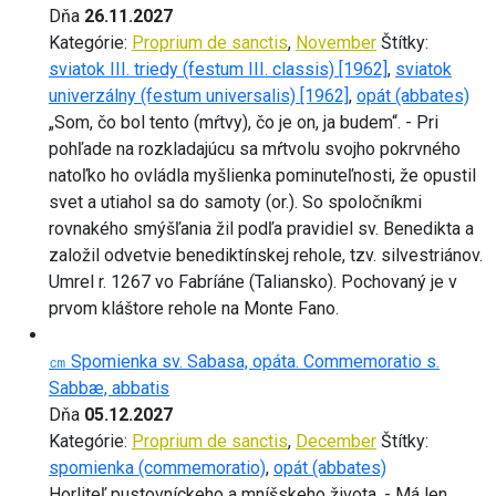
Dňa
26.11.2027
Kategórie:
Proprium de sanctis
,
November
Štítky:
sviatok III. triedy (festum III. classis) [1962]
,
sviatok
univerzálny (festum universalis) [1962]
,
opát (abbates)
„Som, čo bol tento (mŕtvy), čo je on, ja budem“. - Pri
pohľade na rozkladajúcu sa mŕtvolu svojho pokrvného
natoľko ho ovládla myšlienka pominuteľnosti, že opustil
svet a utiahol sa do samoty (or.). So spoločníkmi
rovnakého smýšľania žil podľa pravidiel sv. Benedikta a
založil odvetvie benediktínskej rehole, tzv. silvestriánov.
Umrel r. 1267 vo Fabríáne (Taliansko). Pochovaný je v
prvom kláštore rehole na Monte Fano.
㎝ Spomienka sv. Sabasa, opáta. Commemoratio s.
Sabbæ, abbatis
Dňa
05.12.2027
Kategórie:
Proprium de sanctis
,
December
Štítky:
spomienka (commemoratio)
,
opát (abbates)
Horliteľ pustovníckeho a mníšskeho života. - Má len