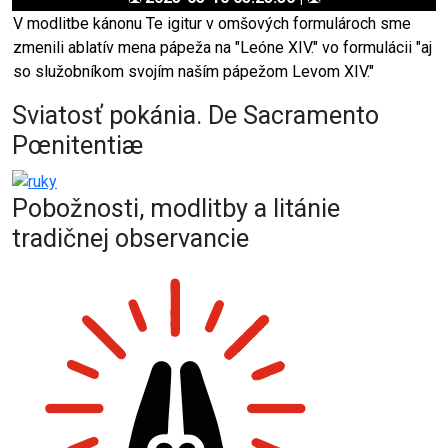
V modlitbe kánonu Te igitur v omšových formulároch sme
zmenili ablatív mena pápeža na "Leóne XIV." vo formulácii "aj
so služobníkom svojím naším pápežom Levom XIV."
Sviatosť pokánia. De Sacramento
Pœnitentiæ
Pobožnosti, modlitby a litánie
tradičnej observancie