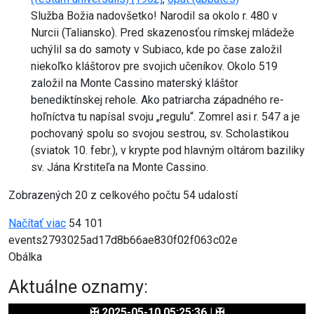
Služba Božia nadovšetko! Narodil sa okolo r. 480 v
Nurcii (Taliansko). Pred skazenosťou rímskej mládeže
uchýlil sa do samoty v Subiaco, kde po čase založil
niekoľko kláštorov pre svojich učeníkov. Okolo 519
založil na Monte Cassino materský kláštor
benediktínskej rehole. Ako patriarcha západného re-
hoľníctva tu napísal svoju „regulu“. Zomrel asi r. 547 a je
pochovaný spolu so svojou sestrou, sv. Scholastikou
(sviatok 10. febr.), v krypte pod hlavným oltárom baziliky
sv. Jána Krstiteľa na Monte Cassino.
Zobrazených
20
z celkového počtu 54 udalostí
Načítať viac
54
101
events2793025ad17d8b66ae830f02f063c02e
Obálka
Aktuálne oznamy:
✠ 2025-05-10 05:25:36 | ✠