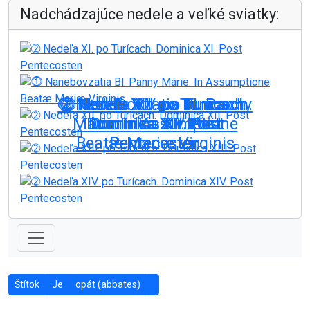
Nadchádzajúce nedele a veľké sviatky:
➁ Nedeľa XIII. po Turícach.
➁ Nedeľa XIV. po Turícach.
⓵ Nanebovzatia Bl. Panny
➁ Nedeľa XII. po Turícach.
➁ Nedeľa XI. po Turícach.
Márie. In Assumptione
Dominica XIII. Post
Dominica XIV. Post
Dominica XII. Post
Dominica XI. Post
Beatæ Mariæ Virginis
Pentecosten
Pentecosten
Pentecosten
Pentecosten
On: 09.08.2026
On: 15.08.2026
On: 16.08.2026
On: 23.08.2026
On: 30.08.2026
Štítok
Je
opát (abbates)