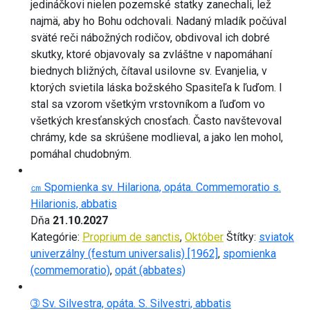
jedináčkovi nielen pozemské statky zanechali, lež
najmä, aby ho Bohu odchovali. Nadaný mladík počúval
sväté reči nábožných rodičov, obdivoval ich dobré
skutky, ktoré objavovaly sa zvláštne v napomáhaní
biednych bližných, čítaval usilovne sv. Evanjelia, v
ktorých svietila láska božského Spasiteľa k ľuďom. I
stal sa vzorom všetkým vrstovníkom a ľuďom vo
všetkých kresťanských cnosťach. Často navštevoval
chrámy, kde sa skrúšene modlieval, a jako len mohol,
pomáhal chudobným.
㎝ Spomienka sv. Hilariona, opáta. Commemoratio s.
Hilarionis, abbatis
Dňa
21.10.2027
Kategórie:
Proprium de sanctis
,
Október
Štítky:
sviatok
univerzálny (festum universalis) [1962]
,
spomienka
(commemoratio)
,
opát (abbates)
➂ Sv. Silvestra, opáta. S. Silvestri, abbatis