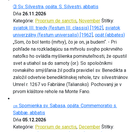
➂ Sv. Silvestra, opáta. S. Silvestri, abbatis
Dňa
26.11.2026
Kategórie:
Proprium de sanctis
,
November
Štítky:
sviatok III. triedy (festum III. classis) [1962]
,
sviatok
univerzálny (festum universalis) [1962]
,
opát (abbates)
„Som, čo bol tento (mŕtvy), čo je on, ja budem“. - Pri
pohľade na rozkladajúcu sa mŕtvolu svojho pokrvného
natoľko ho ovládla myšlienka pominuteľnosti, že opustil
svet a utiahol sa do samoty (or.). So spoločníkmi
rovnakého smýšľania žil podľa pravidiel sv. Benedikta a
založil odvetvie benediktínskej rehole, tzv. silvestriánov.
Umrel r. 1267 vo Fabríáne (Taliansko). Pochovaný je v
prvom kláštore rehole na Monte Fano.
㎝ Spomienka sv. Sabasa, opáta. Commemoratio s.
Sabbæ, abbatis
Dňa
05.12.2026
Kategórie:
Proprium de sanctis
,
December
Štítky: