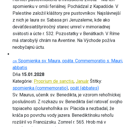
spomienku v omši feriálnej. Pochádzal z Kapadóde. V
Palestíne založil kláštory pre pustovníkov. Najslávnejší
z nich je laura sv. Sabasa pri Jeruzaleme, kde ako
deväťdesiatštyriročný starec umrel v mimoriadnej
svätosti a úcte r. 532. Pozostatky v Benátkach. V Ríme
má starobylý chrám na Aventine. Na Východe požíva
neobyčajnú úctu.
㎝ Spomienka sv. Maura, opáta. Commemoratio s. Mauri,
abbatis
Dňa
15.01.2028
Kategórie:
Proprium de sanctis
,
Január
Štítky:
spomienka (commemoratio)
,
opát (abbates)
Sv. Maurus, učeník sv. Benedikta, je vzorom rehoľníckej
poslušnosti. Z rozkazu sv. Benedikta šiel ratovať svojho
topiaceho spolurehoľníka sv. Placida a nezbadal, že
kráča po povrchu vody jazera. Benediktínsku rehoľu
rozšíril vo Francúzsku. Zomrel r. 565. Hrob má v