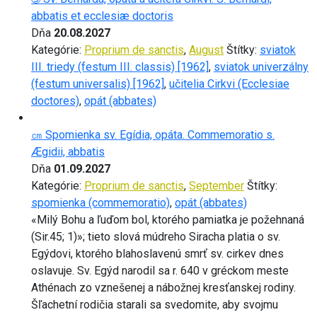
abbatis et ecclesiæ doctoris
Dňa
20.08.2027
Kategórie:
Proprium de sanctis
,
August
Štítky:
sviatok
III. triedy (festum III. classis) [1962]
,
sviatok univerzálny
(festum universalis) [1962]
,
učitelia Cirkvi (Ecclesiae
doctores)
,
opát (abbates)
㎝ Spomienka sv. Egídia, opáta. Commemoratio s.
Ægidii, abbatis
Dňa
01.09.2027
Kategórie:
Proprium de sanctis
,
September
Štítky:
spomienka (commemoratio)
,
opát (abbates)
«Milý Bohu a ľuďom bol, ktorého pamiatka je požehnaná
(Sir.45; 1)»; tieto slová múdreho Siracha platia o sv.
Egýdovi, ktorého blahoslavenú smrť sv. cirkev dnes
oslavuje. Sv. Egýd narodil sa r. 640 v gréckom meste
Athénach zo vznešenej a nábožnej kresťanskej rodiny.
Šľachetní rodičia starali sa svedomite, aby svojmu