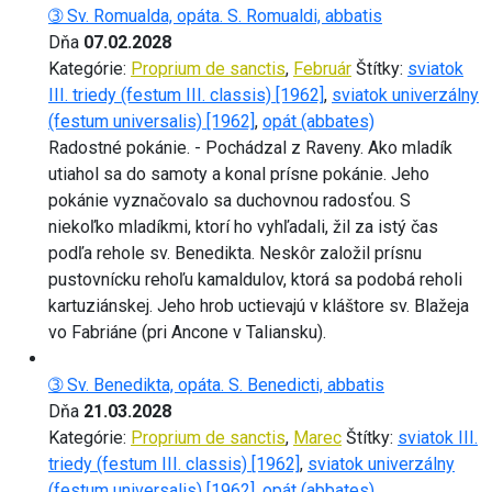
➂ Sv. Romualda, opáta. S. Romualdi, abbatis
Dňa
07.02.2028
Kategórie:
Proprium de sanctis
,
Február
Štítky:
sviatok
III. triedy (festum III. classis) [1962]
,
sviatok univerzálny
(festum universalis) [1962]
,
opát (abbates)
Radostné pokánie. - Pochádzal z Raveny. Ako mladík
utiahol sa do samoty a konal prísne pokánie. Jeho
pokánie vyznačovalo sa duchovnou radosťou. S
niekoľko mladíkmi, ktorí ho vyhľadali, žil za istý čas
podľa rehole sv. Benedikta. Neskôr založil prísnu
pustovnícku rehoľu kamaldulov, ktorá sa podobá reholi
kartuziánskej. Jeho hrob uctievajú v kláštore sv. Blažeja
vo Fabriáne (pri Ancone v Taliansku).
➂ Sv. Benedikta, opáta. S. Benedicti, abbatis
Dňa
21.03.2028
Kategórie:
Proprium de sanctis
,
Marec
Štítky:
sviatok III.
triedy (festum III. classis) [1962]
,
sviatok univerzálny
(festum universalis) [1962]
,
opát (abbates)