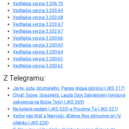
Vedľajšia verzia 3.206.70
Vedľajšia verzia 3.203.69
Vedľajšia verzia 3.203.68
Vedľajšia verzia 3.203.67
Vedľajšia verzia 3.202.67
Vedľajšia verzia 3.200.66
Vedľajšia verzia 3.200.65
Vedľajšia verzia 3.200.64
Vedľajšia verzia 3.200.63
Vedľajšia verzia 3.200.62
Z Telegramu:
Javte, ústa, dôstojného. Pange lingua gloriósi (JKS 317)
Chváľ, Sione, Spasiteľa. Lauda Sion Salvatórem (omšová
sekvencia na Božie Telo) (JKS 269)
Na kolená padám (JKS 320) a Prosíme Ťa (JKS 321)
Večný náš Kráľ a Najvyšší, Ætérne Rex altíssime pri IV.
oltáriku (JKS 226)