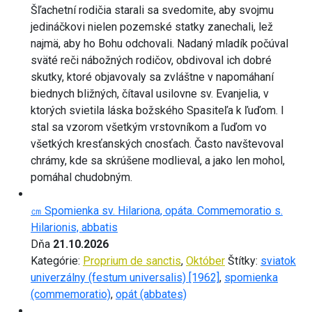
Šľachetní rodičia starali sa svedomite, aby svojmu
jedináčkovi nielen pozemské statky zanechali, lež
najmä, aby ho Bohu odchovali. Nadaný mladík počúval
sväté reči nábožných rodičov, obdivoval ich dobré
skutky, ktoré objavovaly sa zvláštne v napomáhaní
biednych bližných, čítaval usilovne sv. Evanjelia, v
ktorých svietila láska božského Spasiteľa k ľuďom. I
stal sa vzorom všetkým vrstovníkom a ľuďom vo
všetkých kresťanských cnosťach. Často navštevoval
chrámy, kde sa skrúšene modlieval, a jako len mohol,
pomáhal chudobným.
㎝ Spomienka sv. Hilariona, opáta. Commemoratio s.
Hilarionis, abbatis
Dňa
21.10.2026
Kategórie:
Proprium de sanctis
,
Október
Štítky:
sviatok
univerzálny (festum universalis) [1962]
,
spomienka
(commemoratio)
,
opát (abbates)