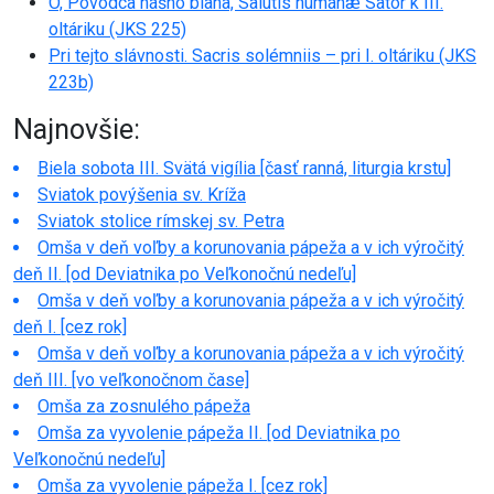
Ó, Pôvodca nášho blaha, Salútis humánæ Sator k III.
oltáriku (JKS 225)
Pri tejto slávnosti. Sacris solémniis – pri I. oltáriku (JKS
223b)
Najnovšie:
Biela sobota III. Svätá vigília [časť ranná, liturgia krstu]
Sviatok povýšenia sv. Kríža
Sviatok stolice rímskej sv. Petra
Omša v deň voľby a korunovania pápeža a v ich výročitý
deň II. [od Deviatnika po Veľkonočnú nedeľu]
Omša v deň voľby a korunovania pápeža a v ich výročitý
deň I. [cez rok]
Omša v deň voľby a korunovania pápeža a v ich výročitý
deň III. [vo veľkonočnom čase]
Omša za zosnulého pápeža
Omša za vyvolenie pápeža II. [od Deviatnika po
Veľkonočnú nedeľu]
Omša za vyvolenie pápeža I. [cez rok]