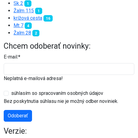
Sk 2
1
Žalm 115
1
krížová cesta
16
Mt 7
4
Žalm 28
2
Chcem odoberať novinky:
E-mail:
*
Neplatná e-mailová adresa!
súhlasím so spracovaním osobných údajov
Bez poskytnutia súhlasu nie je možný odber noviniek.
Odoberať
Verzie: