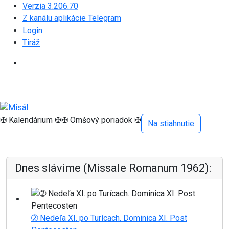
Verzia 3.206.70
Z kanálu aplikácie Telegram
Login
Tiráž
✠ Kalendárium ✠
✠ Omšový poriadok ✠
Na stiahnutie
Dnes slávime (Missale Romanum 1962):
➁ Nedeľa XI. po Turícach. Dominica XI. Post