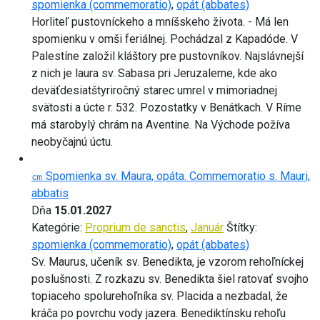
spomienka (commemoratio)
,
opát (abbates)
Horliteľ pustovníckeho a mníšskeho života. - Má len
spomienku v omši feriálnej. Pochádzal z Kapadóde. V
Palestíne založil kláštory pre pustovníkov. Najslávnejší
z nich je laura sv. Sabasa pri Jeruzaleme, kde ako
deväťdesiatštyriročný starec umrel v mimoriadnej
svätosti a úcte r. 532. Pozostatky v Benátkach. V Ríme
má starobylý chrám na Aventine. Na Východe požíva
neobyčajnú úctu.
㎝ Spomienka sv. Maura, opáta. Commemoratio s. Mauri,
abbatis
Dňa
15.01.2027
Kategórie:
Proprium de sanctis
,
Január
Štítky:
spomienka (commemoratio)
,
opát (abbates)
Sv. Maurus, učeník sv. Benedikta, je vzorom rehoľníckej
poslušnosti. Z rozkazu sv. Benedikta šiel ratovať svojho
topiaceho spolurehoľníka sv. Placida a nezbadal, že
kráča po povrchu vody jazera. Benediktínsku rehoľu