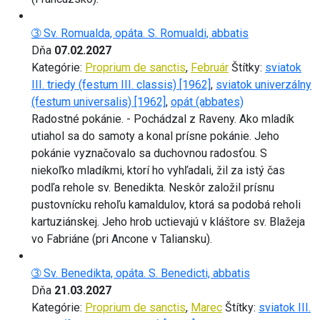
➂ Sv. Romualda, opáta. S. Romualdi, abbatis
Dňa
07.02.2027
Kategórie:
Proprium de sanctis
,
Február
Štítky:
sviatok
III. triedy (festum III. classis) [1962]
,
sviatok univerzálny
(festum universalis) [1962]
,
opát (abbates)
Radostné pokánie. - Pochádzal z Raveny. Ako mladík
utiahol sa do samoty a konal prísne pokánie. Jeho
pokánie vyznačovalo sa duchovnou radosťou. S
niekoľko mladíkmi, ktorí ho vyhľadali, žil za istý čas
podľa rehole sv. Benedikta. Neskôr založil prísnu
pustovnícku rehoľu kamaldulov, ktorá sa podobá reholi
kartuziánskej. Jeho hrob uctievajú v kláštore sv. Blažeja
vo Fabriáne (pri Ancone v Taliansku).
➂ Sv. Benedikta, opáta. S. Benedicti, abbatis
Dňa
21.03.2027
Kategórie:
Proprium de sanctis
,
Marec
Štítky:
sviatok III.