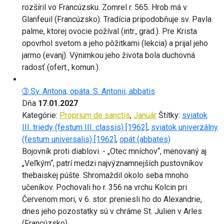
rozšíril vo Francúzsku. Zomrel r. 565. Hrob má v
Glanfeuil (Francúzsko). Tradícia pripodobňuje sv. Pavla
palme, ktorej ovocie požíval (intr., grad.). Pre Krista
opovrhol svetom a jeho pôžitkami (lekcia) a prijal jeho
jarmo (evanj). Výnimkou jeho života bola duchovná
radosť (ofert., komun.).
➂ Sv. Antona, opáta. S. Antonii, abbatis
Dňa
17.01.2027
Kategórie:
Proprium de sanctis
,
Január
Štítky:
sviatok
III. triedy (festum III. classis) [1962]
,
sviatok univerzálny
(festum universalis) [1962]
,
opát (abbates)
Bojovník proti diablovi. - „Otec mníchov“, menovaný aj
„Veľkým“, patrí medzi najvýznamnejších pustovníkov
thebaiskej púšte. Shromaždil okolo seba mnoho
učeníkov. Pochovali ho r. 356 na vrchu Kolcin pri
Červenom mori, v 6. stor. preniesli ho do Alexandrie,
dnes jeho pozostatky sú v chráme St. Julien v Arles
(Francúzsko).