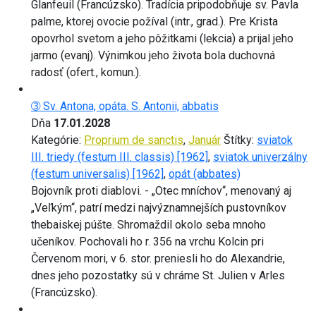
Glanfeuil (Francúzsko). Tradícia pripodobňuje sv. Pavla
palme, ktorej ovocie požíval (intr., grad.). Pre Krista
opovrhol svetom a jeho pôžitkami (lekcia) a prijal jeho
jarmo (evanj). Výnimkou jeho života bola duchovná
radosť (ofert., komun.).
➂ Sv. Antona, opáta. S. Antonii, abbatis
Dňa
17.01.2028
Kategórie:
Proprium de sanctis
,
Január
Štítky:
sviatok
III. triedy (festum III. classis) [1962]
,
sviatok univerzálny
(festum universalis) [1962]
,
opát (abbates)
Bojovník proti diablovi. - „Otec mníchov“, menovaný aj
„Veľkým“, patrí medzi najvýznamnejších pustovníkov
thebaiskej púšte. Shromaždil okolo seba mnoho
učeníkov. Pochovali ho r. 356 na vrchu Kolcin pri
Červenom mori, v 6. stor. preniesli ho do Alexandrie,
dnes jeho pozostatky sú v chráme St. Julien v Arles
(Francúzsko).