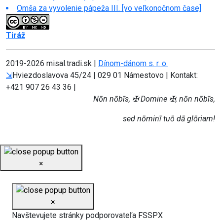
Omša za vyvolenie pápeža III. [vo veľkonočnom čase]
Tiráž
2019-
2026 misal.tradi.sk |
Dínom-dánom s. r. o.
⇲
Hviezdoslavova 45/24 | 029 01 Námestovo | Kontakt:
+421 907 26 43 36 |
Nōn nōbīs, ✠ Domine ✠, nōn nōbīs,
sed nōminī tuō dā glōriam!
×
×
Navštevujete stránky podporovateľa FSSPX