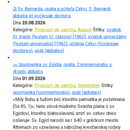
➂ Sv. Bernarda, opáta a učiteľa Cirkvi. S. Bernardi,
abbatis et ecclesiæ doctoris
Dňa
20.08.2026
Kategórie:
Proprium de sanctis
,
August
Štítky:
sviatok
III. triedy (festum III. classis) [1962]
,
sviatok univerzálny
(festum universalis) [1962]
,
učitelia Cirkvi (Ecclesiae
doctores)
,
opát (abbates)
㎝ Spomienka sv. Egídia, opáta. Commemoratio s.
Ægidii, abbatis
Dňa
01.09.2026
Kategórie:
Proprium de sanctis
,
September
Štítky:
spomienka (commemoratio)
,
opát (abbates)
«Milý Bohu a ľuďom bol, ktorého pamiatka je požehnaná
(Sir.45; 1)»; tieto slová múdreho Siracha platia o sv.
Egýdovi, ktorého blahoslavenú smrť sv. cirkev dnes
oslavuje. Sv. Egýd narodil sa r. 640 v gréckom meste
Athénach zo vznešenej a nábožnej kresťanskej rodiny.