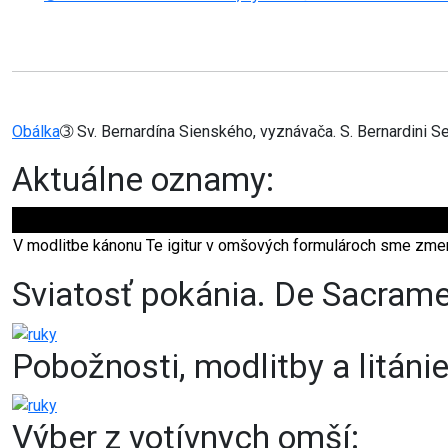
Obálka
➂ Sv. Bernardína Sienského, vyznávača. S. Bernardini S
Aktuálne oznamy:
V modlitbe kánonu Te igitur v omšových formulároch sme zmeni
Sviatosť pokánia. De Sacram
Pobožnosti, modlitby a litáni
Výber z votívnych omší: