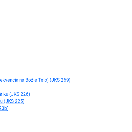
sekvencia na Božie Telo) (JKS 269)
áriku (JKS 226)
ku (JKS 225)
223b)