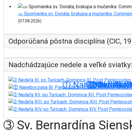
㎝ Spomienka sv. Donáta, biskupa a mučeníka. Commemor
(07.08.2026)
Odporúčaná pôstna disciplína (CIC, 19
Nadchádzajúce nedele a veľké sviatky
⓵ Nanebovzatia Bl
➁ Nedeľa XII
➁ Nedeľa XI
➁ Nedeľa XI
➁ Nedeľa X
➂ Sv. Bernardína Siens