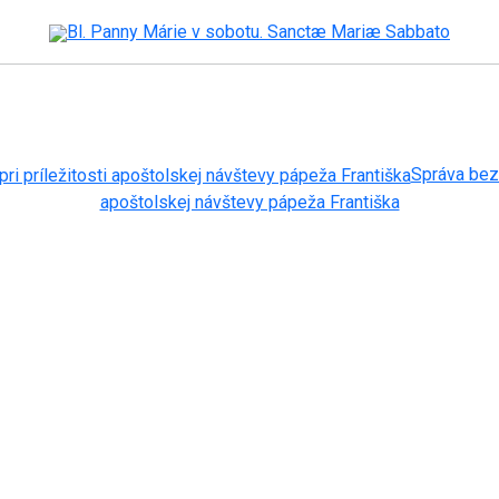
Bl. Panny Márie v sobotu. Sanctæ Mariæ Sabbato
Správa bezr
apoštolskej návštevy pápeža Františka