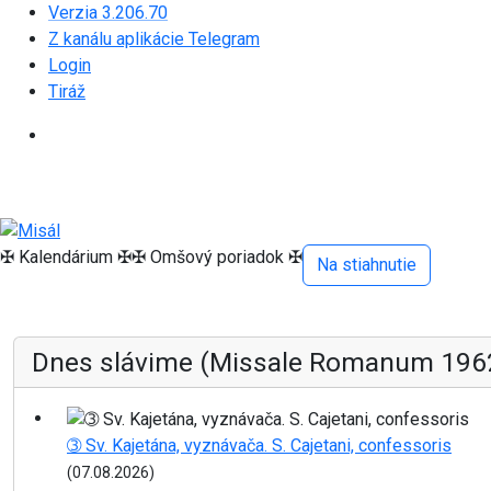
Verzia 3.206.70
Z kanálu aplikácie Telegram
Login
Tiráž
✠ Kalendárium ✠
✠ Omšový poriadok ✠
Na stiahnutie
Dnes slávime (Missale Romanum 196
➂ Sv. Kajetána, vyznávača. S. Cajetani, confessoris
(07.08.2026)