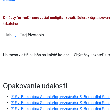
Omšový formulár sme zatiaľ nedigitalizovali.
Doteraz digitalizova
klikateľné.
Máj
Čítaj životopis
Na meno Ježiš skláňa sa každé koleno. - Chýrečný kazateľ z reho
Opakovanie udalosti
➂ Sv. Bernardína Sienského, vyznávača. S. Bernardini Sen
➂ Sv. Bernardína Sienského, vyznávača. S. Bernardini Sen
➂ Sv. Bernardína Sienského, vyznávača. S. Bernardini Sen