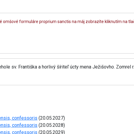
né omšové formuláre proprium sanctis na máj zobrazíte kliknutím na t
le sv. Františka a horlivý šíriteľ úcty mena Ježišovho. Zomrel r
ensis, confessoris
(20.05.2027)
ensis, confessoris
(20.05.2028)
ensis, confessoris
(20.05.2029)