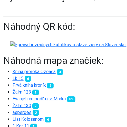
Náhodný QR kód:
Náhodná mapa značiek:
Kniha proroka Ozeáša
3
Lk 15
6
Prvá kniha kroník
2
Žalm 123
1
Evanjelium podľa sv. Marka
82
Žalm 130
7
asperges
2
List Kolosanom
6
1 Kor 11
1