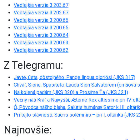
Vedľajšia verzia 3.203.67
Vedľajšia verzia 3.202.67
Vedľajšia verzia 3.200.66
Vedľajšia verzia 3.200.65
Vedľajšia verzia 3.200.64
Vedľajšia verzia 3.200.63
Vedľajšia verzia 3.200.62
Z Telegramu:
Javte, ústa, dôstojného. Pange lingua gloriósi (JKS 317)
Chváľ, Sione, Spasiteľa. Lauda Sion Salvatórem (omšová 
Na kolená padám (JKS 320) a Prosíme Ťa (JKS 321)
Večný náš Kráľ a Najvyšší, Ætérne Rex altíssime pri IV. olt
Ó, Pôvodca nášho blaha, Salútis humánæ Sator k III. oltári
Pri tejto slávnosti. Sacris solémniis – pri I. oltáriku (JKS 
Najnovšie: