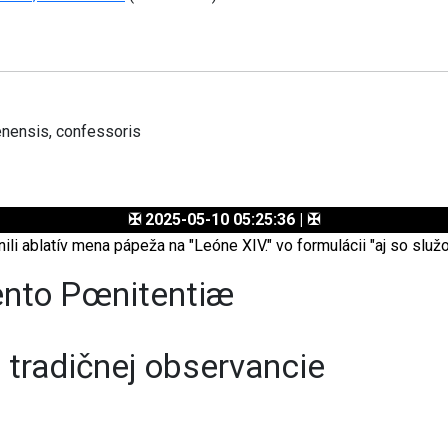
enensis, confessoris
✠ 2025-05-10 05:25:36 | ✠
li ablatív mena pápeža na "Leóne XIV." vo formulácii "aj so sl
ento Pœnitentiæ
e tradičnej observancie