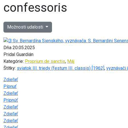
confessoris
Možnosti udalosti
Dňa 20.05.2025
Pridal Guardián
Kategórie:
Proprium de sanctis
,
Máj
Štítky:
sviatok III. triedy (festum III. classis) [1962]
,
vyznávači 
Zdieľať
Pípnuť
Zdieľať
Pripnúť
Zdieľať
Zdieľať
Zdieľať
Zdieľať