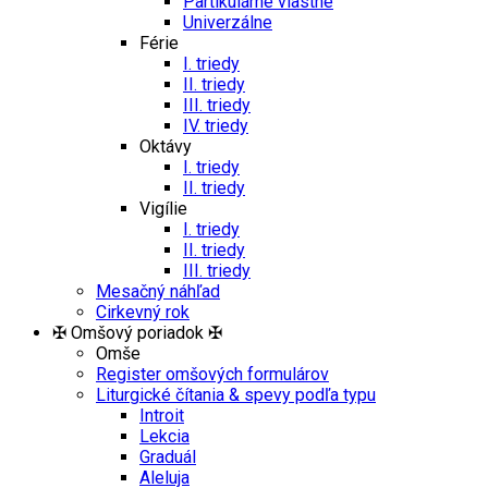
Partikulárne vlastné
Univerzálne
Férie
I. triedy
II. triedy
III. triedy
IV. triedy
Oktávy
I. triedy
II. triedy
Vigílie
I. triedy
II. triedy
III. triedy
Mesačný náhľad
Cirkevný rok
✠ Omšový poriadok ✠
Omše
Register omšových formulárov
Liturgické čítania & spevy podľa typu
Introit
Lekcia
Graduál
Aleluja