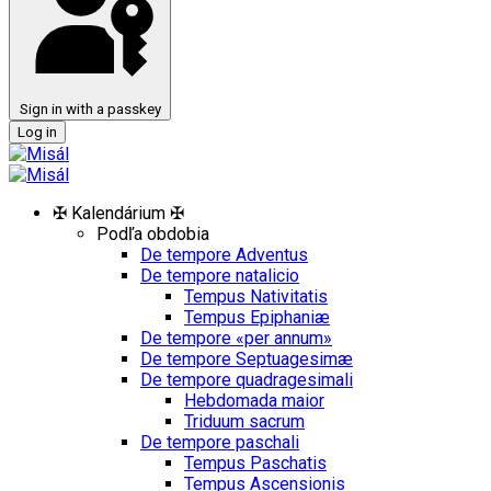
Sign in with a passkey
Log in
✠ Kalendárium ✠
Podľa obdobia
De tempore Adventus
De tempore natalicio
Tempus Nativitatis
Tempus Epiphaniæ
De tempore «per annum»
De tempore Septuagesimæ
De tempore quadragesimali
Hebdomada maior
Triduum sacrum
De tempore paschali
Tempus Paschatis
Tempus Ascensionis