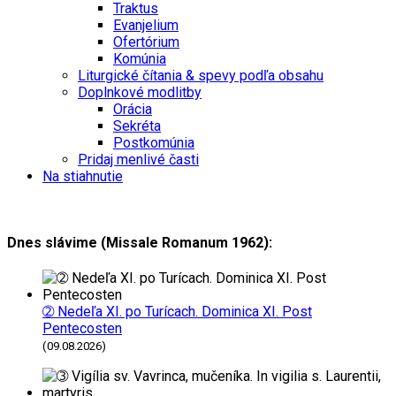
Traktus
Evanjelium
Ofertórium
Komúnia
Liturgické čítania & spevy podľa obsahu
Doplnkové modlitby
Orácia
Sekréta
Postkomúnia
Pridaj menlivé časti
Na stiahnutie
Dnes slávime (Missale Romanum 1962):
➁ Nedeľa XI. po Turícach. Dominica XI. Post
Pentecosten
(09.08.2026)