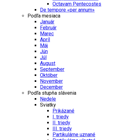
Octavam Pentecostes
De tempore «per annum»
Podľa mesiaca
Január
Február
Marec
Apríl
Máj
Jún
Júl
August
September
Október
November
December
Podľa stupňa slávenia
Nedele
Sviatky
Prikázané
I. triedy
II. triedy
III. triedy
Partikulárne uznané