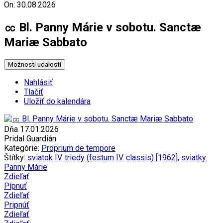
On: 30.08.2026
㏄ Bl. Panny Márie v sobotu. Sanctæ
Mariæ Sabbato
Možnosti udalosti
Nahlásiť
Tlačiť
Uložiť do kalendára
Dňa 17.01.2026
Pridal Guardián
Kategórie:
Proprium de tempore
Štítky:
sviatok IV. triedy (festum IV. classis) [1962]
,
sviatky
Panny Márie
Zdieľať
Pípnuť
Zdieľať
Pripnúť
Zdieľať