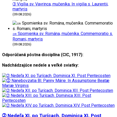
➂ Vigília sv. Vavrinca, mučeníka. In vigilia s. Laurentii,
martyris
(09.08.2026)
㎝ Spomienka sv. Romána, mučeníka. Commemoratio s.
Romani, martyris
(09.08.2026)
Odporúčaná pôstna disciplína (CIC, 1917):
Nadchádzajúce nedele a veľké sviatky:
➁ Nedeľa XI. po Turícach. Dominica XI. Post