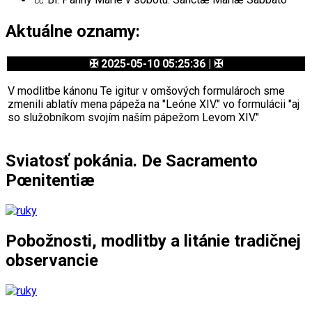
Aktuálne oznamy:
✠ 2025-05-10 05:25:36 | ✠
V modlitbe kánonu Te igitur v omšových formulároch sme
zmenili ablatív mena pápeža na "Leóne XIV." vo formulácii "aj
so služobníkom svojím naším pápežom Levom XIV."
Sviatosť pokánia. De Sacramento
Pœnitentiæ
Pobožnosti, modlitby a litánie tradičnej
observancie