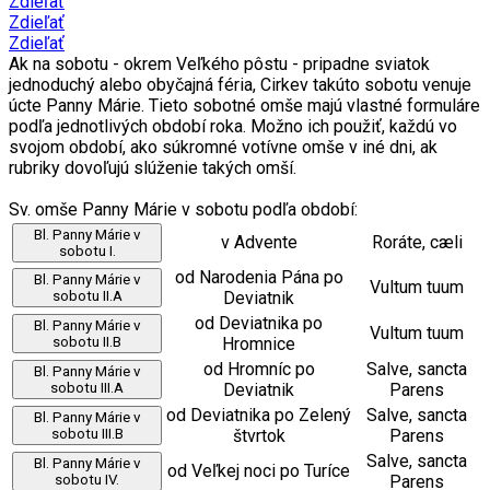
Zdieľať
Zdieľať
Zdieľať
Ak na sobotu - okrem Veľkého pôstu - pripadne sviatok
jednoduchý alebo obyčajná féria, Cirkev takúto sobotu venuje
úcte Panny Márie. Tieto sobotné omše majú vlastné formuláre
podľa jednotlivých období roka. Možno ich použiť, každú vo
svojom období, ako súkromné votívne omše v iné dni, ak
rubriky dovoľujú slúženie takých omší.
Sv. omše Panny Márie v sobotu podľa období:
Bl. Panny Márie v
v Advente
Roráte, cæli
sobotu I.
od Narodenia Pána po
Bl. Panny Márie v
Vultum tuum
sobotu II.A
Deviatnik
od Deviatnika po
Bl. Panny Márie v
Vultum tuum
sobotu II.B
Hromnice
od Hromníc po
Salve, sancta
Bl. Panny Márie v
sobotu III.A
Deviatnik
Parens
od Deviatnika po Zelený
Salve, sancta
Bl. Panny Márie v
sobotu III.B
štvrtok
Parens
Salve, sancta
Bl. Panny Márie v
od Veľkej noci po Turíce
sobotu IV.
Parens