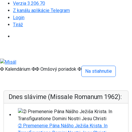
Verzia 3.206.70
Z kanálu aplikácie Telegram
Login
Tiráž
✠ Kalendárium ✠
✠ Omšový poriadok ✠
Na stiahnutie
Dnes slávime (Missale Romanum 1962):
➁ Premenenie Pána Nášho Ježiša Krista. In