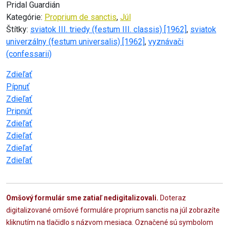
Pridal Guardián
Kategórie:
Proprium de sanctis
,
Júl
Štítky:
sviatok III. triedy (festum III. classis) [1962]
,
sviatok
univerzálny (festum universalis) [1962]
,
vyznávači
(confessarii)
Zdieľať
Pípnuť
Zdieľať
Pripnúť
Zdieľať
Zdieľať
Zdieľať
Zdieľať
Omšový formulár sme zatiaľ nedigitalizovali.
Doteraz
digitalizované omšové formuláre proprium sanctis na júl zobrazíte
kliknutím na tlačidlo s názvom mesiaca. Označené sú symbolom