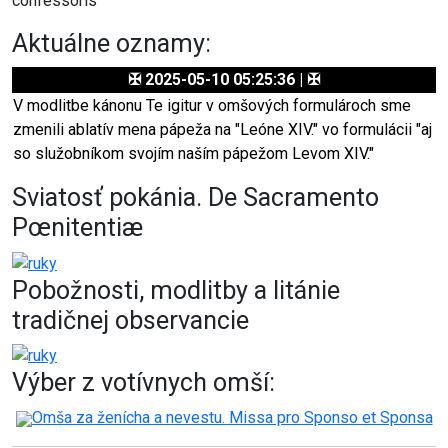
confessoris
Aktuálne oznamy:
✠ 2025-05-10 05:25:36 | ✠
V modlitbe kánonu Te igitur v omšových formulároch sme
zmenili ablatív mena pápeža na "Leóne XIV." vo formulácii "aj
so služobníkom svojím naším pápežom Levom XIV."
Sviatosť pokánia. De Sacramento
Pœnitentiæ
Pobožnosti, modlitby a litánie
tradičnej observancie
Výber z votívnych omší:
Omša za ženícha a nevestu. Missa pro Sponso et Sponsa