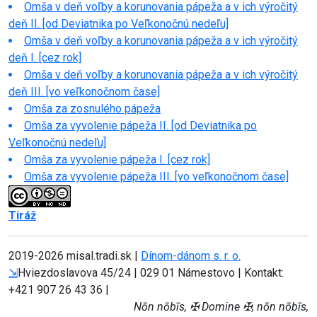
Omša v deň voľby a korunovania pápeža a v ich výročitý
deň II. [od Deviatnika po Veľkonočnú nedeľu]
Omša v deň voľby a korunovania pápeža a v ich výročitý
deň I. [cez rok]
Omša v deň voľby a korunovania pápeža a v ich výročitý
deň III. [vo veľkonočnom čase]
Omša za zosnulého pápeža
Omša za vyvolenie pápeža II. [od Deviatnika po
Veľkonočnú nedeľu]
Omša za vyvolenie pápeža I. [cez rok]
Omša za vyvolenie pápeža III. [vo veľkonočnom čase]
Tiráž
2019-
2026 misal.tradi.sk |
Dínom-dánom s. r. o.
⇲
Hviezdoslavova 45/24 | 029 01 Námestovo | Kontakt:
+421 907 26 43 36 |
Nōn nōbīs, ✠ Domine ✠, nōn nōbīs,