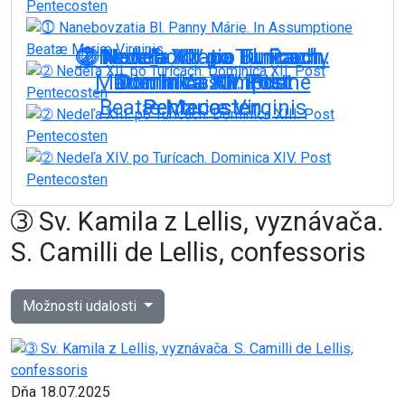
➁ Nedeľa XIII. po Turícach.
➁ Nedeľa XIV. po Turícach.
⓵ Nanebovzatia Bl. Panny
➁ Nedeľa XII. po Turícach.
➁ Nedeľa XI. po Turícach.
Márie. In Assumptione
Dominica XIII. Post
Dominica XIV. Post
Dominica XII. Post
Dominica XI. Post
Beatæ Mariæ Virginis
Pentecosten
Pentecosten
Pentecosten
Pentecosten
On: 09.08.2026
On: 15.08.2026
On: 16.08.2026
On: 23.08.2026
On: 30.08.2026
➂ Sv. Kamila z Lellis, vyznávača.
S. Camilli de Lellis, confessoris
Možnosti udalosti
Dňa 18.07.2025