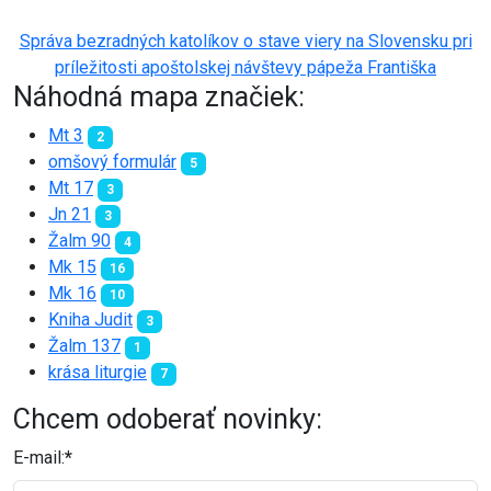
Správa bezradných katolíkov o stave viery na Slovensku pri
príležitosti apoštolskej návštevy pápeža Františka
Náhodná mapa značiek:
Mt 3
2
omšový formulár
5
Mt 17
3
Jn 21
3
Žalm 90
4
Mk 15
16
Mk 16
10
Kniha Judit
3
Žalm 137
1
krása liturgie
7
Chcem odoberať novinky:
E-mail:
*