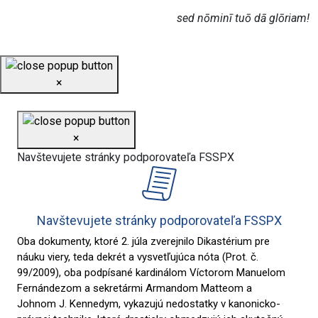
sed nōminī tuō dā glōriam!
×
×
Navštevujete stránky podporovateľa FSSPX
Navštevujete stránky podporovateľa FSSPX
Oba dokumenty, ktoré 2. júla zverejnilo Dikastérium pre
náuku viery, teda dekrét a vysvetľujúca nóta (Prot. č.
99/2009), oba podpísané kardinálom Víctorom Manuelom
Fernándezom a sekretármi Armandom Matteom a
Johnom J. Kennedym, vykazujú nedostatky v kanonicko-