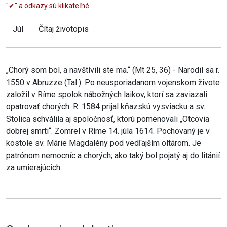
"✔" a odkazy sú klikateľné.
Júl
Čítaj životopis
„Chorý som bol, a navštívili ste ma.“ (Mt 25, 36) - Narodil sa r.
1550 v Abruzze (Tal.). Po neusporiadanom vojenskom živote
založil v Ríme spolok nábožných laikov, ktorí sa zaviazali
opatrovať chorých. R. 1584 prijal kňazskú vysviacku a sv.
Stolica schválila aj spoločnosť, ktorú pomenovali „Otcovia
dobrej smrti“. Zomrel v Ríme 14. júla 1614. Pochovaný je v
kostole sv. Márie Magdalény pod vedľajším oltárom. Je
patrónom nemocníc a chorých; ako taký bol pojatý aj do litánií
za umierajúcich.