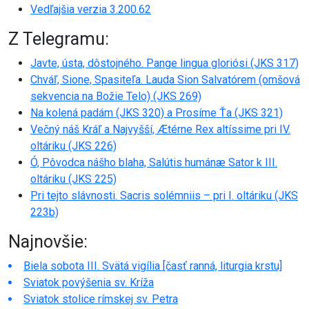
Vedľajšia verzia 3.200.62
Z Telegramu:
Javte, ústa, dôstojného. Pange lingua gloriósi (JKS 317)
Chváľ, Sione, Spasiteľa. Lauda Sion Salvatórem (omšová
sekvencia na Božie Telo) (JKS 269)
Na kolená padám (JKS 320) a Prosíme Ťa (JKS 321)
Večný náš Kráľ a Najvyšší, Ætérne Rex altíssime pri IV.
oltáriku (JKS 226)
Ó, Pôvodca nášho blaha, Salútis humánæ Sator k III.
oltáriku (JKS 225)
Pri tejto slávnosti. Sacris solémniis – pri I. oltáriku (JKS
223b)
Najnovšie:
Biela sobota III. Svätá vigília [časť ranná, liturgia krstu]
Sviatok povýšenia sv. Kríža
Sviatok stolice rímskej sv. Petra