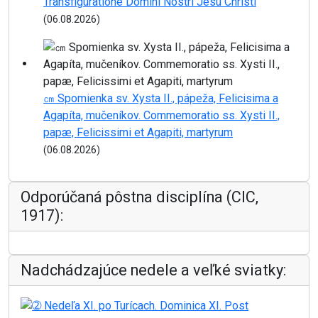
Transfiguratione Domini Nostri Jesu Christi
(06.08.2026)
㎝ Spomienka sv. Xysta II., pápeža, Felicisima a
Agapíta, mučeníkov. Commemoratio ss. Xysti II.,
papæ, Felicissimi et Agapiti, martyrum
(06.08.2026)
Odporúčaná pôstna disciplína (CIC,
1917):
Nadchádzajúce nedele a veľké sviatky: