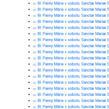
㏄ Bl. Panny Márie v sobotu. Sanctæ Mariæ 
㏄ Bl. Panny Márie v sobotu. Sanctæ Mariæ 
㏄ Bl. Panny Márie v sobotu. Sanctæ Mariæ 
㏄ Bl. Panny Márie v sobotu. Sanctæ Mariæ 
㏄ Bl. Panny Márie v sobotu. Sanctæ Mariæ 
㏄ Bl. Panny Márie v sobotu. Sanctæ Mariæ 
㏄ Bl. Panny Márie v sobotu. Sanctæ Mariæ 
㏄ Bl. Panny Márie v sobotu. Sanctæ Mariæ 
㏄ Bl. Panny Márie v sobotu. Sanctæ Mariæ 
㏄ Bl. Panny Márie v sobotu. Sanctæ Mariæ 
㏄ Bl. Panny Márie v sobotu. Sanctæ Mariæ 
㏄ Bl. Panny Márie v sobotu. Sanctæ Mariæ 
㏄ Bl. Panny Márie v sobotu. Sanctæ Mariæ 
㏄ Bl. Panny Márie v sobotu. Sanctæ Mariæ 
㏄ Bl. Panny Márie v sobotu. Sanctæ Mariæ 
㏄ Bl. Panny Márie v sobotu. Sanctæ Mariæ 
㏄ Bl. Panny Márie v sobotu. Sanctæ Mariæ 
㏄ Bl. Panny Márie v sobotu. Sanctæ Mariæ 