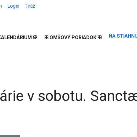
m
Login
Tiráž
NA STIAHNU
KALENDÁRIUM ✠
✠ OMŠOVÝ PORIADOK ✠
árie v sobotu. Sanct