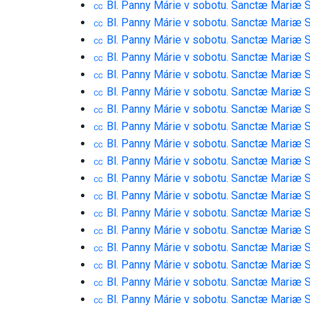
㏄ Bl. Panny Márie v sobotu. Sanctæ Mariæ 
㏄ Bl. Panny Márie v sobotu. Sanctæ Mariæ 
㏄ Bl. Panny Márie v sobotu. Sanctæ Mariæ 
㏄ Bl. Panny Márie v sobotu. Sanctæ Mariæ 
㏄ Bl. Panny Márie v sobotu. Sanctæ Mariæ 
㏄ Bl. Panny Márie v sobotu. Sanctæ Mariæ 
㏄ Bl. Panny Márie v sobotu. Sanctæ Mariæ 
㏄ Bl. Panny Márie v sobotu. Sanctæ Mariæ 
㏄ Bl. Panny Márie v sobotu. Sanctæ Mariæ 
㏄ Bl. Panny Márie v sobotu. Sanctæ Mariæ 
㏄ Bl. Panny Márie v sobotu. Sanctæ Mariæ 
㏄ Bl. Panny Márie v sobotu. Sanctæ Mariæ 
㏄ Bl. Panny Márie v sobotu. Sanctæ Mariæ 
㏄ Bl. Panny Márie v sobotu. Sanctæ Mariæ 
㏄ Bl. Panny Márie v sobotu. Sanctæ Mariæ 
㏄ Bl. Panny Márie v sobotu. Sanctæ Mariæ 
㏄ Bl. Panny Márie v sobotu. Sanctæ Mariæ 
㏄ Bl. Panny Márie v sobotu. Sanctæ Mariæ 