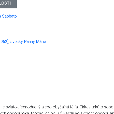
LOSTI
[1962]
,
sviatky Panny Márie
ne sviatok jednoduchý alebo obyčajná féria, Cirkev takúto sobo
vých období roka. Možno ich použiť, každú vo svojom období, ak