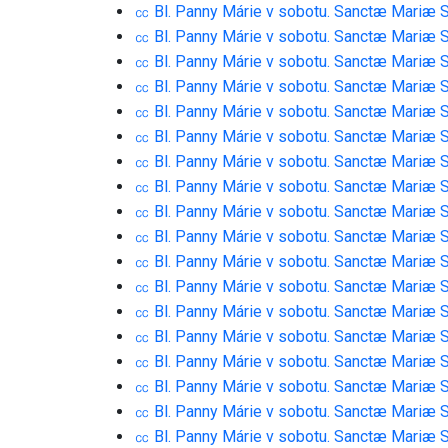
㏄ Bl. Panny Márie v sobotu. Sanctæ Mariæ 
㏄ Bl. Panny Márie v sobotu. Sanctæ Mariæ 
㏄ Bl. Panny Márie v sobotu. Sanctæ Mariæ 
㏄ Bl. Panny Márie v sobotu. Sanctæ Mariæ 
㏄ Bl. Panny Márie v sobotu. Sanctæ Mariæ 
㏄ Bl. Panny Márie v sobotu. Sanctæ Mariæ 
㏄ Bl. Panny Márie v sobotu. Sanctæ Mariæ 
㏄ Bl. Panny Márie v sobotu. Sanctæ Mariæ 
㏄ Bl. Panny Márie v sobotu. Sanctæ Mariæ 
㏄ Bl. Panny Márie v sobotu. Sanctæ Mariæ 
㏄ Bl. Panny Márie v sobotu. Sanctæ Mariæ 
㏄ Bl. Panny Márie v sobotu. Sanctæ Mariæ 
㏄ Bl. Panny Márie v sobotu. Sanctæ Mariæ 
㏄ Bl. Panny Márie v sobotu. Sanctæ Mariæ 
㏄ Bl. Panny Márie v sobotu. Sanctæ Mariæ 
㏄ Bl. Panny Márie v sobotu. Sanctæ Mariæ 
㏄ Bl. Panny Márie v sobotu. Sanctæ Mariæ 
㏄ Bl. Panny Márie v sobotu. Sanctæ Mariæ 