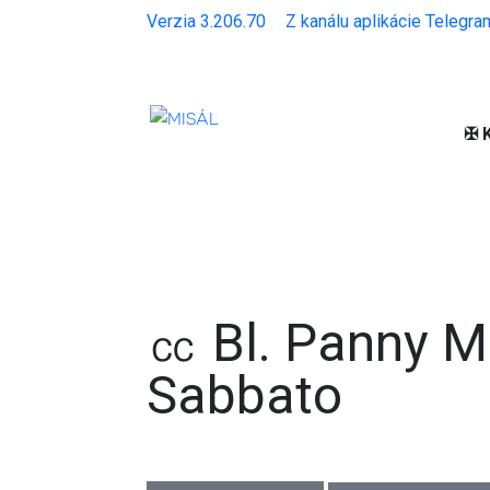
Verzia 3.206.70
Z kanálu aplikácie Telegra
✠ 
㏄ Bl. Panny M
Sabbato