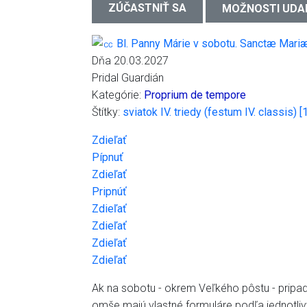
ZÚČASTNIŤ SA
MOŽNOSTI UDA
Dňa 20.03.2027
Pridal Guardián
Kategórie:
Proprium de tempore
Štítky:
sviatok IV. triedy (festum IV. classis) 
Zdieľať
Pípnuť
Zdieľať
Pripnúť
Zdieľať
Zdieľať
Zdieľať
Zdieľať
Ak na sobotu - okrem Veľkého pôstu - pripad
omše majú vlastné formuláre podľa jednotli