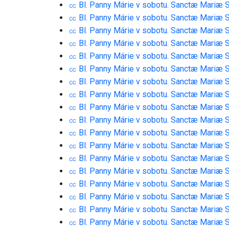
㏄ Bl. Panny Márie v sobotu. Sanctæ Mariæ 
㏄ Bl. Panny Márie v sobotu. Sanctæ Mariæ 
㏄ Bl. Panny Márie v sobotu. Sanctæ Mariæ 
㏄ Bl. Panny Márie v sobotu. Sanctæ Mariæ 
㏄ Bl. Panny Márie v sobotu. Sanctæ Mariæ 
㏄ Bl. Panny Márie v sobotu. Sanctæ Mariæ 
㏄ Bl. Panny Márie v sobotu. Sanctæ Mariæ 
㏄ Bl. Panny Márie v sobotu. Sanctæ Mariæ 
㏄ Bl. Panny Márie v sobotu. Sanctæ Mariæ 
㏄ Bl. Panny Márie v sobotu. Sanctæ Mariæ 
㏄ Bl. Panny Márie v sobotu. Sanctæ Mariæ 
㏄ Bl. Panny Márie v sobotu. Sanctæ Mariæ 
㏄ Bl. Panny Márie v sobotu. Sanctæ Mariæ 
㏄ Bl. Panny Márie v sobotu. Sanctæ Mariæ 
㏄ Bl. Panny Márie v sobotu. Sanctæ Mariæ 
㏄ Bl. Panny Márie v sobotu. Sanctæ Mariæ 
㏄ Bl. Panny Márie v sobotu. Sanctæ Mariæ 
㏄ Bl. Panny Márie v sobotu. Sanctæ Mariæ 