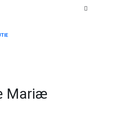
TIE
æ Mariæ