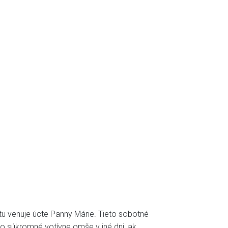
tu venuje úcte Panny Márie. Tieto sobotné
o súkromné votívne omše v iné dni, ak