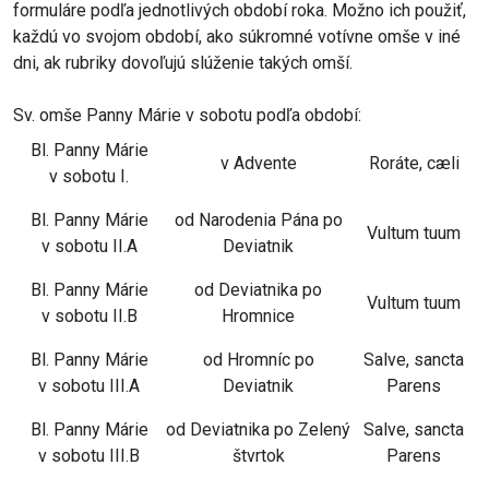
formuláre podľa jednotlivých období roka. Možno ich použiť,
každú vo svojom období, ako súkromné votívne omše v iné
dni, ak rubriky dovoľujú slúženie takých omší.
Sv. omše Panny Márie v sobotu podľa období:
Bl. Panny Márie
v Advente
Roráte, cæli
v sobotu I.
Bl. Panny Márie
od Narodenia Pána po
Vultum tuum
v sobotu II.A
Deviatnik
Bl. Panny Márie
od Deviatnika po
Vultum tuum
v sobotu II.B
Hromnice
Bl. Panny Márie
od Hromníc po
Salve, sancta
v sobotu III.A
Deviatnik
Parens
Bl. Panny Márie
od Deviatnika po Zelený
Salve, sancta
v sobotu III.B
štvrtok
Parens