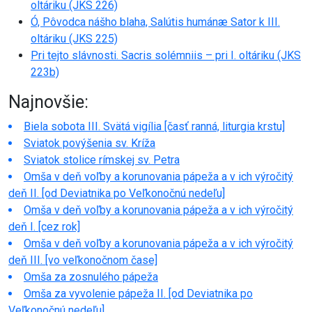
oltáriku (JKS 226)
Ó, Pôvodca nášho blaha, Salútis humánæ Sator k III.
oltáriku (JKS 225)
Pri tejto slávnosti. Sacris solémniis – pri I. oltáriku (JKS
223b)
Najnovšie:
Biela sobota III. Svätá vigília [časť ranná, liturgia krstu]
Sviatok povýšenia sv. Kríža
Sviatok stolice rímskej sv. Petra
Omša v deň voľby a korunovania pápeža a v ich výročitý
deň II. [od Deviatnika po Veľkonočnú nedeľu]
Omša v deň voľby a korunovania pápeža a v ich výročitý
deň I. [cez rok]
Omša v deň voľby a korunovania pápeža a v ich výročitý
deň III. [vo veľkonočnom čase]
Omša za zosnulého pápeža
Omša za vyvolenie pápeža II. [od Deviatnika po
Veľkonočnú nedeľu]