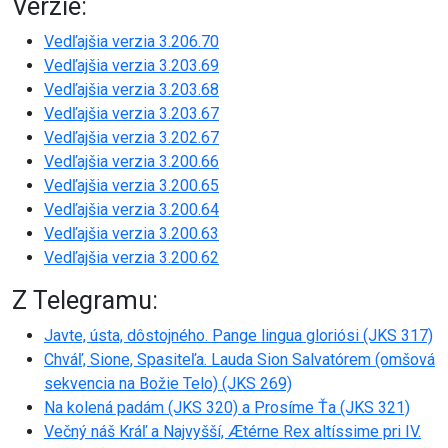
Verzie:
Vedľajšia verzia 3.206.70
Vedľajšia verzia 3.203.69
Vedľajšia verzia 3.203.68
Vedľajšia verzia 3.203.67
Vedľajšia verzia 3.202.67
Vedľajšia verzia 3.200.66
Vedľajšia verzia 3.200.65
Vedľajšia verzia 3.200.64
Vedľajšia verzia 3.200.63
Vedľajšia verzia 3.200.62
Z Telegramu:
Javte, ústa, dôstojného. Pange lingua gloriósi (JKS 317)
Chváľ, Sione, Spasiteľa. Lauda Sion Salvatórem (omšová
sekvencia na Božie Telo) (JKS 269)
Na kolená padám (JKS 320) a Prosíme Ťa (JKS 321)
Večný náš Kráľ a Najvyšší, Ætérne Rex altíssime pri IV.