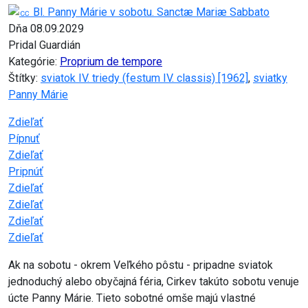
Dňa 08.09.2029
Pridal Guardián
Kategórie:
Proprium de tempore
Štítky:
sviatok IV. triedy (festum IV. classis) [1962]
,
sviatky
Panny Márie
Zdieľať
Pípnuť
Zdieľať
Pripnúť
Zdieľať
Zdieľať
Zdieľať
Zdieľať
Ak na sobotu - okrem Veľkého pôstu - pripadne sviatok
jednoduchý alebo obyčajná féria, Cirkev takúto sobotu venuje
úcte Panny Márie. Tieto sobotné omše majú vlastné