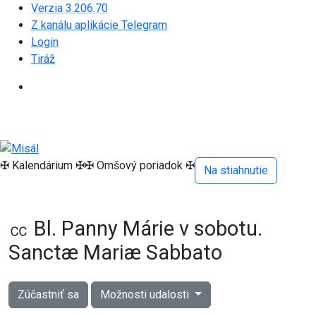
Verzia 3.206.70
Z kanálu aplikácie Telegram
Login
Tiráž
✠ Kalendárium ✠
✠ Omšový poriadok ✠
Na stiahnutie
㏄ Bl. Panny Márie v sobotu.
Sanctæ Mariæ Sabbato
Zúčastniť sa
Možnosti udalosti