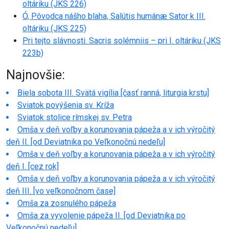
oltáriku (JKS 226)
Ó, Pôvodca nášho blaha, Salútis humánæ Sator k III.
oltáriku (JKS 225)
Pri tejto slávnosti. Sacris solémniis – pri I. oltáriku (JKS
223b)
Najnovšie:
Biela sobota III. Svätá vigília [časť ranná, liturgia krstu]
Sviatok povýšenia sv. Kríža
Sviatok stolice rímskej sv. Petra
Omša v deň voľby a korunovania pápeža a v ich výročitý
deň II. [od Deviatnika po Veľkonočnú nedeľu]
Omša v deň voľby a korunovania pápeža a v ich výročitý
deň I. [cez rok]
Omša v deň voľby a korunovania pápeža a v ich výročitý
deň III. [vo veľkonočnom čase]
Omša za zosnulého pápeža
Omša za vyvolenie pápeža II. [od Deviatnika po
Veľkonočnú nedeľu]