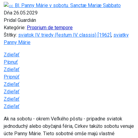
Dňa 26.05.2029
Pridal Guardián
Kategórie:
Proprium de tempore
Štítky:
sviatok IV. triedy (festum IV. classis) [1962]
,
sviatky
Panny Márie
Zdieľať
Pípnuť
Zdieľať
Pripnúť
Zdieľať
Zdieľať
Zdieľať
Zdieľať
Ak na sobotu - okrem Veľkého pôstu - pripadne sviatok
jednoduchý alebo obyčajná féria, Cirkev takúto sobotu venuje
úcte Panny Márie. Tieto sobotné omše majú vlastné