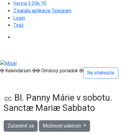
Verzia 3.206.70
Z kanálu aplikácie Telegram
Login
Tiráž
✠ Kalendárium ✠
✠ Omšový poriadok ✠
Na stiahnutie
㏄ Bl. Panny Márie v sobotu.
Sanctæ Mariæ Sabbato
Zúčastniť sa
Možnosti udalosti