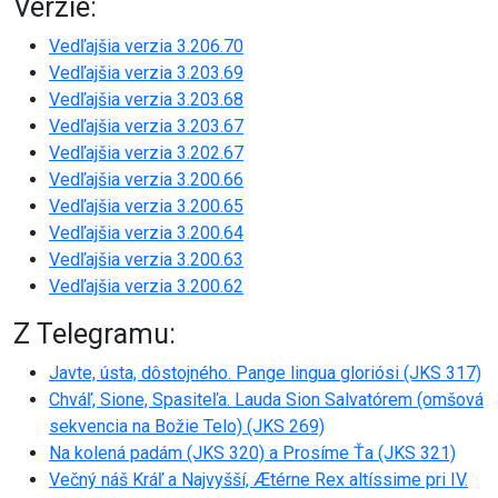
Verzie:
Vedľajšia verzia 3.206.70
Vedľajšia verzia 3.203.69
Vedľajšia verzia 3.203.68
Vedľajšia verzia 3.203.67
Vedľajšia verzia 3.202.67
Vedľajšia verzia 3.200.66
Vedľajšia verzia 3.200.65
Vedľajšia verzia 3.200.64
Vedľajšia verzia 3.200.63
Vedľajšia verzia 3.200.62
Z Telegramu:
Javte, ústa, dôstojného. Pange lingua gloriósi (JKS 317)
Chváľ, Sione, Spasiteľa. Lauda Sion Salvatórem (omšová
sekvencia na Božie Telo) (JKS 269)
Na kolená padám (JKS 320) a Prosíme Ťa (JKS 321)
Večný náš Kráľ a Najvyšší, Ætérne Rex altíssime pri IV.