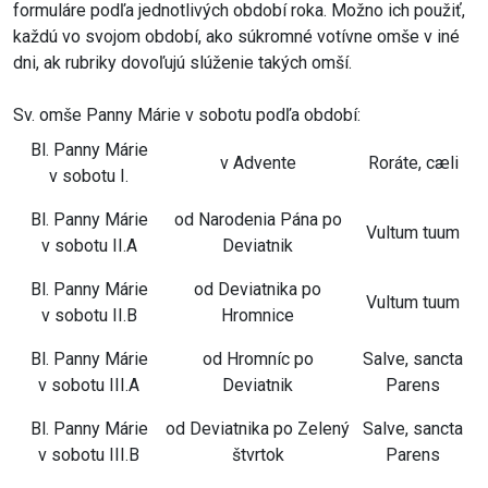
formuláre podľa jednotlivých období roka. Možno ich použiť,
každú vo svojom období, ako súkromné votívne omše v iné
dni, ak rubriky dovoľujú slúženie takých omší.
Sv. omše Panny Márie v sobotu podľa období:
Bl. Panny Márie
v Advente
Roráte, cæli
v sobotu I.
Bl. Panny Márie
od Narodenia Pána po
Vultum tuum
v sobotu II.A
Deviatnik
Bl. Panny Márie
od Deviatnika po
Vultum tuum
v sobotu II.B
Hromnice
Bl. Panny Márie
od Hromníc po
Salve, sancta
v sobotu III.A
Deviatnik
Parens
Bl. Panny Márie
od Deviatnika po Zelený
Salve, sancta
v sobotu III.B
štvrtok
Parens