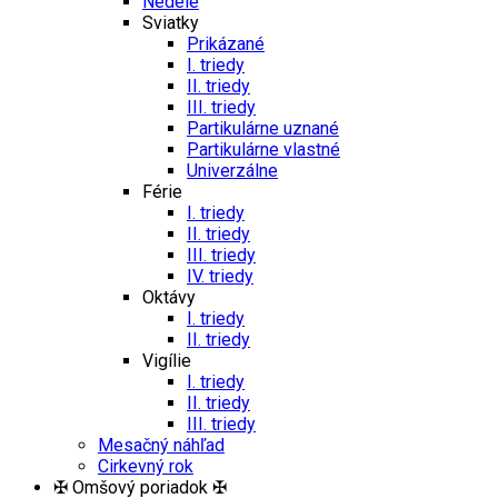
Nedele
Sviatky
Prikázané
I. triedy
II. triedy
III. triedy
Partikulárne uznané
Partikulárne vlastné
Univerzálne
Férie
I. triedy
II. triedy
III. triedy
IV. triedy
Oktávy
I. triedy
II. triedy
Vigílie
I. triedy
II. triedy
III. triedy
Mesačný náhľad
Cirkevný rok
✠ Omšový poriadok ✠