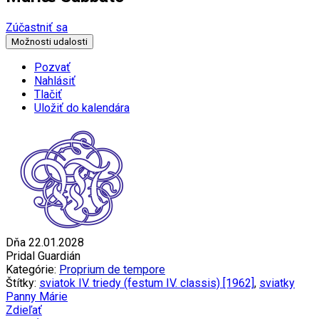
Zúčastniť sa
Možnosti udalosti
Pozvať
Nahlásiť
Tlačiť
Uložiť do kalendára
Dňa 22.01.2028
Pridal Guardián
Kategórie:
Proprium de tempore
Štítky:
sviatok IV. triedy (festum IV. classis) [1962]
,
sviatky
Panny Márie
Zdieľať