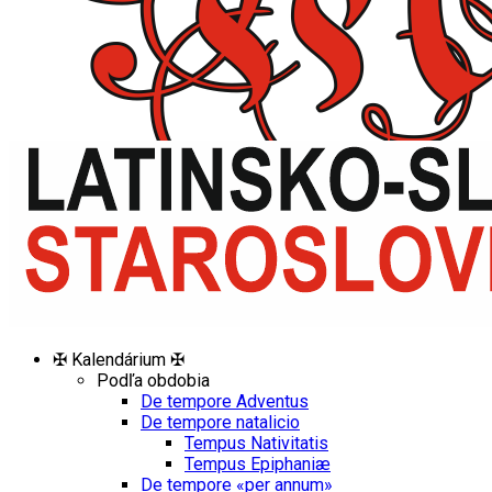
✠ Kalendárium ✠
Podľa obdobia
De tempore Adventus
De tempore natalicio
Tempus Nativitatis
Tempus Epiphaniæ
De tempore «per annum»