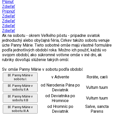
Pípnuť
Zdieľať
Pripnúť
Zdieľať
Zdieľať
Zdieľať
Zdieľať
Ak na sobotu - okrem Veľkého pôstu - pripadne sviatok
jednoduchý alebo obyčajná féria, Cirkev takúto sobotu venuje
úcte Panny Márie. Tieto sobotné omše majú vlastné formuláre
podľa jednotlivých období roka. Možno ich použiť, každú vo
svojom období, ako súkromné votívne omše v iné dni, ak
rubriky dovoľujú slúženie takých omší.
Sv. omše Panny Márie v sobotu podľa období:
Bl. Panny Márie v
v Advente
Roráte, cæli
sobotu I.
od Narodenia Pána po
Bl. Panny Márie v
Vultum tuum
sobotu II.A
Deviatnik
od Deviatnika po
Bl. Panny Márie v
Vultum tuum
sobotu II.B
Hromnice
od Hromníc po
Salve, sancta
Bl. Panny Márie v
sobotu III.A
Deviatnik
Parens