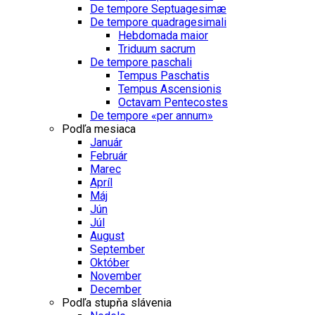
De tempore Septuagesimæ
De tempore quadragesimali
Hebdomada maior
Triduum sacrum
De tempore paschali
Tempus Paschatis
Tempus Ascensionis
Octavam Pentecostes
De tempore «per annum»
Podľa mesiaca
Január
Február
Marec
Apríl
Máj
Jún
Júl
August
September
Október
November
December
Podľa stupňa slávenia