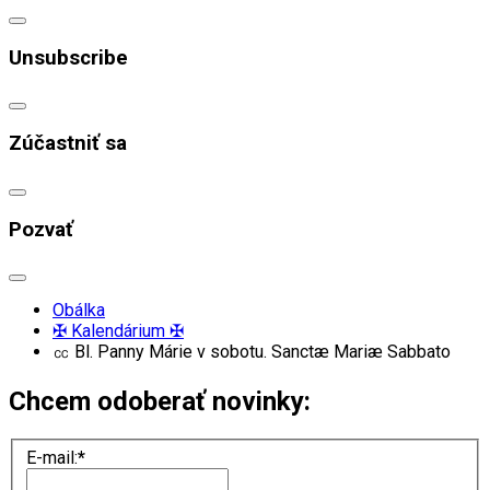
Unsubscribe
Zúčastniť sa
Pozvať
Obálka
✠ Kalendárium ✠
㏄ Bl. Panny Márie v sobotu. Sanctæ Mariæ Sabbato
Chcem odoberať novinky:
E-mail:
*