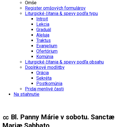
Omše
Register omšových formulárov
Liturgické čítania & spevy podľa typu
Introit
Lekcia
Graduál
Aleluja
Traktus
Evanjelium
Ofertórium
Komúnia
Liturgické čítania & spevy podľa obsahu
Doplnkové modlitby
Orácia
Sekréta
Postkomúnia
Pridaj menlivé časti
Na stiahnutie
㏄ Bl. Panny Márie v sobotu. Sanctæ
Mariæ Sabbato