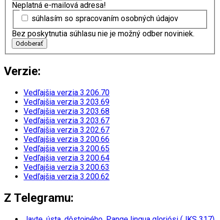
Neplatná e-mailová adresa!
súhlasím so spracovaním osobných údajov
Bez poskytnutia súhlasu nie je možný odber noviniek.
Odoberať
Verzie:
Vedľajšia verzia 3.206.70
Vedľajšia verzia 3.203.69
Vedľajšia verzia 3.203.68
Vedľajšia verzia 3.203.67
Vedľajšia verzia 3.202.67
Vedľajšia verzia 3.200.66
Vedľajšia verzia 3.200.65
Vedľajšia verzia 3.200.64
Vedľajšia verzia 3.200.63
Vedľajšia verzia 3.200.62
Z Telegramu:
Javte, ústa, dôstojného. Pange lingua gloriósi (JKS 317)