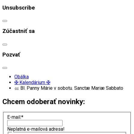
Unsubscribe
Zúčastniť sa
Pozvať
Obálka
✠ Kalendárium ✠
㏄ Bl. Panny Márie v sobotu. Sanctæ Mariæ Sabbato
Chcem odoberať novinky:
E-mail:
*
Neplatná e-mailová adresa!