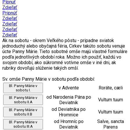
Pípnuť
Zdieľať
Pripnúť
Zdieľať
Zdieľať
Zdieľať
Zdieľať
Ak na sobotu - okrem Veľkého pôstu - pripadne sviatok
jednoduchý alebo obyčajná féria, Cirkev takúto sobotu venuje
úcte Panny Márie. Tieto sobotné omše majú vlastné formuláre
podľa jednotlivých období roka. Možno ich použiť, každú vo
svojom období, ako súkromné votívne omše v iné dni, ak
rubriky dovoľujú slúženie takých omší.
Sv. omše Panny Márie v sobotu podľa období:
Bl. Panny Márie v
v Advente
Roráte, cæli
sobotu I.
od Narodenia Pána po
Bl. Panny Márie v
Vultum tuum
sobotu II.A
Deviatnik
od Deviatnika po
Bl. Panny Márie v
Vultum tuum
sobotu II.B
Hromnice
od Hromníc po
Salve, sancta
Bl. Panny Márie v
sobotu III.A
Deviatnik
Parens