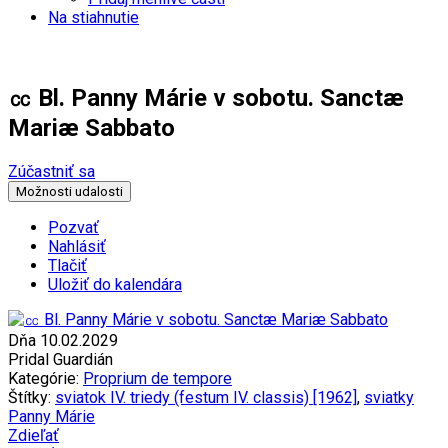
Na stiahnutie
㏄ Bl. Panny Márie v sobotu. Sanctæ
Mariæ Sabbato
Zúčastniť sa
Možnosti udalosti
Pozvať
Nahlásiť
Tlačiť
Uložiť do kalendára
Dňa 10.02.2029
Pridal Guardián
Kategórie:
Proprium de tempore
Štítky:
sviatok IV. triedy (festum IV. classis) [1962]
,
sviatky
Panny Márie
Zdieľať