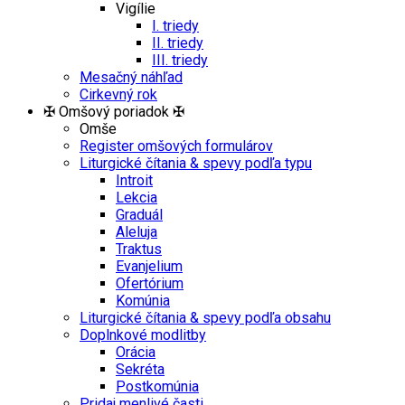
Vigílie
I. triedy
II. triedy
III. triedy
Mesačný náhľad
Cirkevný rok
✠ Omšový poriadok ✠
Omše
Register omšových formulárov
Liturgické čítania & spevy podľa typu
Introit
Lekcia
Graduál
Aleluja
Traktus
Evanjelium
Ofertórium
Komúnia
Liturgické čítania & spevy podľa obsahu
Doplnkové modlitby
Orácia
Sekréta
Postkomúnia
Pridaj menlivé časti