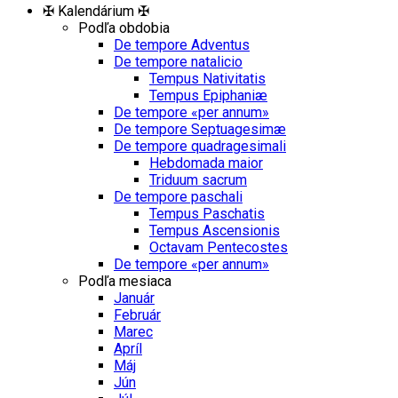
✠ Kalendárium ✠
Podľa obdobia
De tempore Adventus
De tempore natalicio
Tempus Nativitatis
Tempus Epiphaniæ
De tempore «per annum»
De tempore Septuagesimæ
De tempore quadragesimali
Hebdomada maior
Triduum sacrum
De tempore paschali
Tempus Paschatis
Tempus Ascensionis
Octavam Pentecostes
De tempore «per annum»
Podľa mesiaca
Január
Február
Marec
Apríl
Máj
Jún