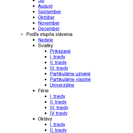
Júl
August
September
Október
November
December
Podľa stupňa slávenia
Nedele
Sviatky
Prikázané
I. triedy
II. triedy
III. triedy
Partikulárne uznané
Partikulárne vlastné
Univerzálne
Férie
I. triedy
II. triedy
III. triedy
IV. triedy
Oktávy
I. triedy
II. triedy