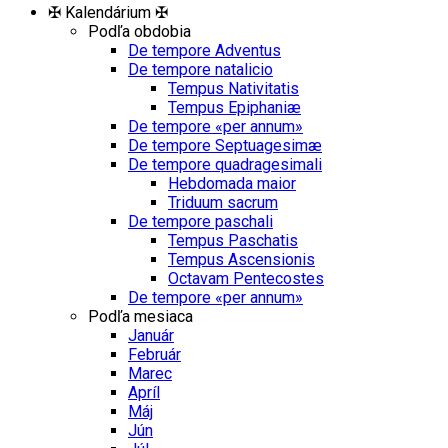
✠ Kalendárium ✠
Podľa obdobia
De tempore Adventus
De tempore natalicio
Tempus Nativitatis
Tempus Epiphaniæ
De tempore «per annum»
De tempore Septuagesimæ
De tempore quadragesimali
Hebdomada maior
Triduum sacrum
De tempore paschali
Tempus Paschatis
Tempus Ascensionis
Octavam Pentecostes
De tempore «per annum»
Podľa mesiaca
Január
Február
Marec
Apríl
Máj
Jún