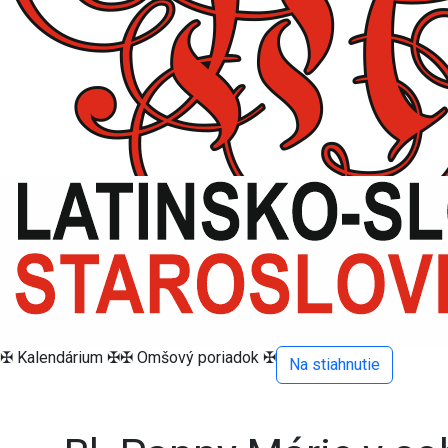
✠ Kalendárium ✠
✠ Omšový poriadok ✠
Na stiahnutie