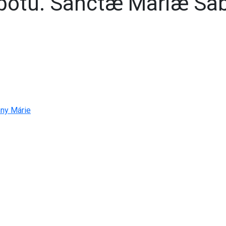
obotu. Sanctæ Mariæ Sa
nny Márie