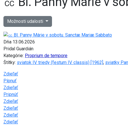
㏄ Bl. Panny Márie v s
Možnosti udalosti
Dňa 13.06.2026
Pridal Guardián
Kategórie:
Proprium de tempore
Štítky:
sviatok IV. triedy (festum IV. classis) [1962]
,
sviatky Pa
Zdieľať
Pípnuť
Zdieľať
Pripnúť
Zdieľať
Zdieľať
Zdieľať
Zdieľať